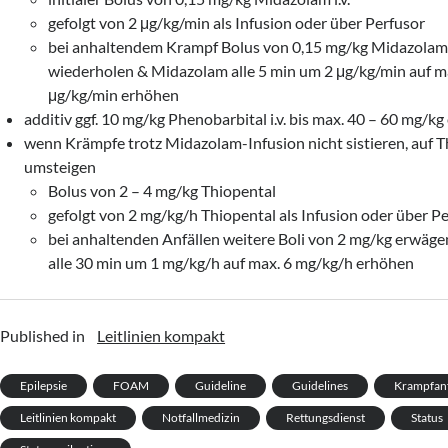
gefolgt von 2 μg/kg/min als Infusion oder über Perfusor
bei anhaltendem Krampf Bolus von 0,15 mg/kg Midazolam i
wiederholen & Midazolam alle 5 min um 2 μg/kg/min auf m
μg/kg/min erhöhen
additiv ggf. 10 mg/kg Phenobarbital i.v. bis max. 40 – 60 mg/k
wenn Krämpfe trotz Midazolam-Infusion nicht sistieren, auf T
umsteigen
Bolus von 2 – 4 mg/kg Thiopental
gefolgt von 2 mg/kg/h Thiopental als Infusion oder über P
bei anhaltenden Anfällen weitere Boli von 2 mg/kg erwäge
alle 30 min um 1 mg/kg/h auf max. 6 mg/kg/h erhöhen
Published in
Leitlinien kompakt
Epilepsie
FOAM
Guideline
Guidelines
Krampfanf
Leitlinien kompakt
Notfallmedizin
Rettungsdienst
Status