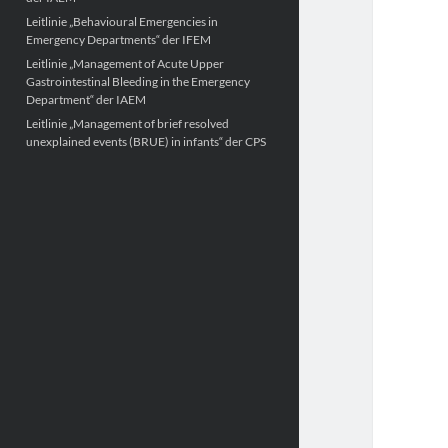
Leitlinie „Behavioural Emergencies in
Emergency Departments“ der IFEM
Leitlinie „Management of Acute Upper
Gastrointestinal Bleeding in the Emergency
Department“ der IAEM
Leitlinie „Management of brief resolved
unexplained events (BRUE) in infants“ der CPS