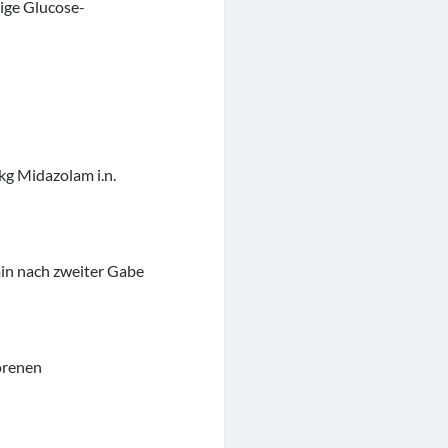
ige Glucose-
kg Midazolam i.n.
n nach zweiter Gabe
orenen