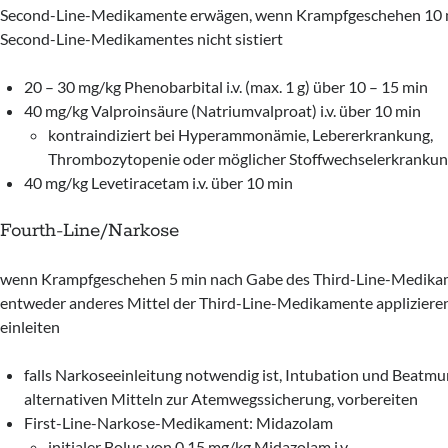
Second-Line-Medikamente erwägen, wenn Krampfgeschehen 10 
Second-Line-Medikamentes nicht sistiert
20 – 30 mg/kg Phenobarbital i.v. (max. 1 g) über 10 – 15 min
40 mg/kg Valproinsäure (Natriumvalproat) i.v. über 10 min
kontraindiziert bei Hyperammonämie, Lebererkrankung,
Thrombozytopenie oder möglicher Stoffwechselerkranku
40 mg/kg Levetiracetam i.v. über 10 min
Fourth-Line/Narkose
wenn Krampfgeschehen 5 min nach Gabe des Third-Line-Medikamen
entweder anderes Mittel der Third-Line-Medikamente appliziere
einleiten
falls Narkoseeinleitung notwendig ist, Intubation und Beatmu
alternativen Mitteln zur Atemwegssicherung, vorbereiten
First-Line-Narkose-Medikament: Midazolam
initialer Bolus von 0,15 mg/kg Midazolam i.v.