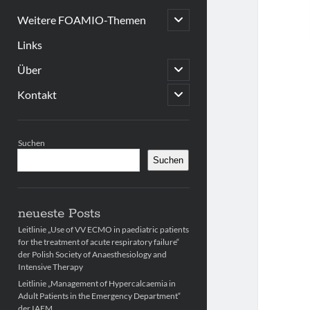
open
Weitere FOAMIO-Themen
child
menu
Links
open
Über
child
menu
open
Kontakt
child
menu
Sidebar
Suchen
Suchen
neueste Posts
Leitlinie „Use of VV ECMO in paediatric patients
for the treatment of acute respiratory failure“
der Polish Society of Anaesthesiology and
Intensive Therapy
Leitlinie „Management of Hypercalcaemia in
Adult Patients in the Emergency Department“
der IAEM