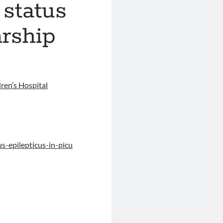
 status
arship
ren’s Hospital
us-epilepticus-in-picu