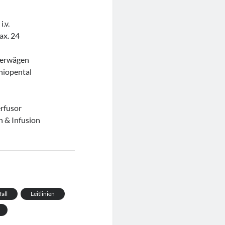
.v.
ax. 24
g erwägen
hiopental
erfusor
n & Infusion
all
Leitlinien