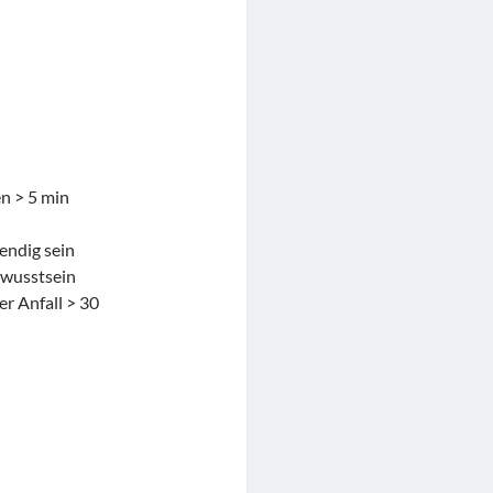
n > 5 min
endig sein
ewusstsein
er Anfall > 30