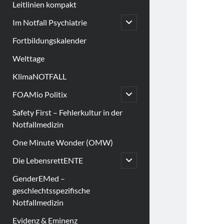
Leitlinien kompakt
open
Im Notfall Psychiatrie
child
menu
Fortbildungskalender
Welttage
KlimaNOTFALL
open
FOAMio Politix
child
menu
Safety First – Fehlerkultur in der
Notfallmedizin
One Minute Wonder (OMW)
open
Die LebensrettENTE
child
menu
GenderEMed –
geschlechtsspezifische
Notfallmedizin
Evidenz & Eminenz