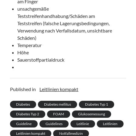
am Finger
unsachgemäße
Teststreifenhandhabung/Schäden am
Teststreifen (falsche Lagerungsbedingungen,
Verwendung nach Verfallsdatum, unsichtbare
Schäden)
Temperatur
Höhe
Sauerstoffpartialdruck
Published in
Leitlinien kompakt
Diabetes
Diabetes mellitus
Diabetes Typ 1
Diabetes Typ 2
FOAM
Glukosemessung
Guideline
Guidelines
Leitlinie
Leitlinien
Leitlinien kompakt
Notfallmedizin