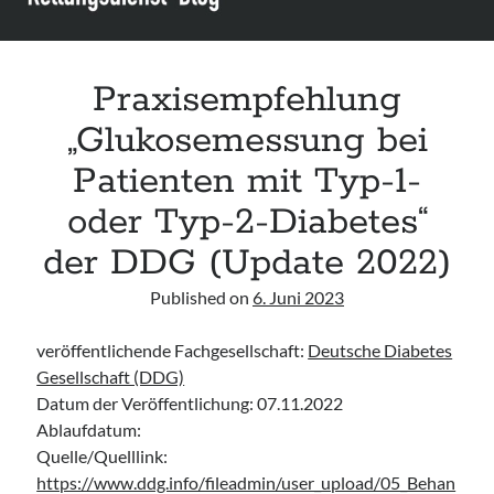
Leitlinie „Bauchschmerz bei Kindern und Jugendlichen – Bildgebende
Diagnostik“ der GPR
Leitlinie „Erbrechen im Kindes- und Jugendalter – Bildgebende
Diagnostik“ der GPR
Praxisempfehlung
Leitlinie „Kopfschmerzen bei Kindern und Jugendlichen – Bildgebende
„Glukosemessung bei
Diagnostik“ der GPR
Patienten mit Typ-1-
oder Typ-2-Diabetes“
der DDG (Update 2022)
Published on
6. Juni 2023
veröffentlichende Fachgesellschaft:
Deutsche Diabetes
Gesellschaft (DDG)
Datum der Veröffentlichung: 07.11.2022
Ablaufdatum:
Quelle/Quelllink:
https://www.ddg.info/fileadmin/user_upload/05_Behan