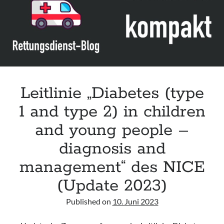
the
Emergency
Department“
der
IAEM
Leitlinie „Diabetes (type
1 and type 2) in children
and young people –
diagnosis and
management“ des NICE
(Update 2023)
Published on
10. Juni 2023