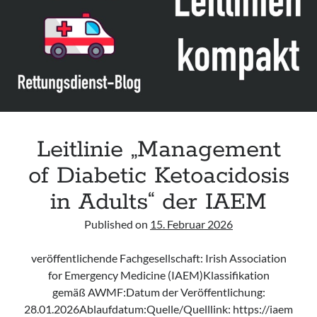
acute respiratory failure“ der Polish Society of Anaesthesiology and
Intensive Therapy
Leitlinie „Management of Hypercalcaemia in Adult Patients in the
Emergency Department“ der IAEM
Leitlinie „Behavioural Emergencies in Emergency Departments“ der IFEM
Leitlinie „Management of Acute Upper Gastrointestinal Bleeding in the
Emergency Department“ der IAEM
Leitlinie „Management
of Diabetic Ketoacidosis
in Adults“ der IAEM
Published on
15. Februar 2026
veröffentlichende Fachgesellschaft: Irish Association
for Emergency Medicine (IAEM)Klassifikation
gemäß AWMF:Datum der Veröffentlichung:
28.01.2026Ablaufdatum:Quelle/Quelllink: https://iaem