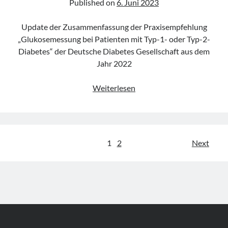
Published on
6. Juni 2023
Update der Zusammenfassung der Praxisempfehlung
„Glukosemessung bei Patienten mit Typ-1- oder Typ-2-
Diabetes“ der Deutsche Diabetes Gesellschaft aus dem
Jahr 2022
Praxisempfehlung
Weiterlesen
„Glukosemessung
bei
Patienten
mit
Seitennummerierung
1
2
Next
Typ-
der
1-
oder
Beiträge
Typ-
2-
Diabetes“
der