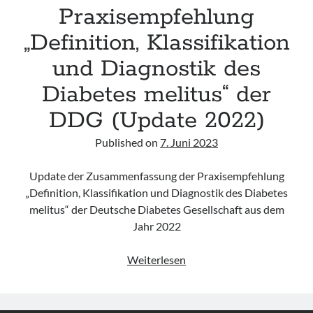
and
Praxisempfehlung
management“
„Definition, Klassifikation
des
NICE
und Diagnostik des
(Update
Diabetes melitus“ der
2023)
DDG (Update 2022)
Published on
7. Juni 2023
Update der Zusammenfassung der Praxisempfehlung
„Definition, Klassifikation und Diagnostik des Diabetes
melitus“ der Deutsche Diabetes Gesellschaft aus dem
Jahr 2022
Praxisempfehlung
Weiterlesen
„Definition,
Klassifikation
und