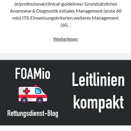
.ie/professional/clinical-guidelines/ Grundsätzliches
Anamnese & Diagnostik initiales Management (erste 60
min) ITS-Einweisungskriterien weiteres Management
(60…
Leitlinie
Weiterlesen
„Management
of
Diabetic
Ketoacidosis
in
Adults“
der
IAEM