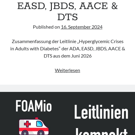
EASD, JBDS, AACE &
DTS
Published on
16. September 2024
Zusammenfassung der Leitlinie „Hyperglycemic Crises
in Adults with Diabetes“ der ADA, EASD, JBDS, AACE &
DTS aus dem Juni 2026
Leitlinie
Weiterlesen
„Hyperglycemic
Crises
in
Adults
with
Diabetes“
der
ADA,
EASD,