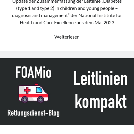
Update der Zusammenfassung der Leitlinie „Diabetes
(type 1 and type 2) in children and young people –
diagnosis and management“ der National Institute for
Health and Care Excellence aus dem Mai 2023
Leitlinie
Weiterlesen
„Diabetes
(type
1
and
type
2)
in
children
and
young
people
–
diagnosis