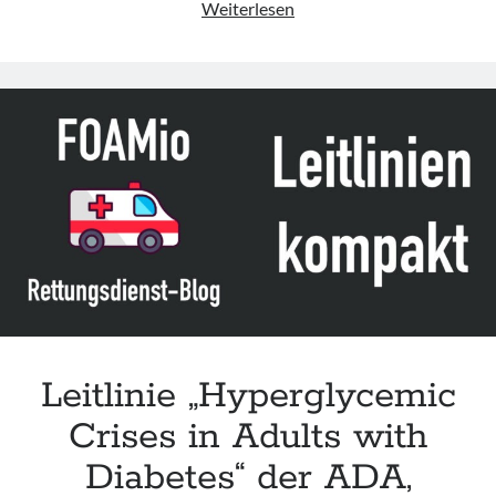
Leitlinie
Weiterlesen
„Diabetic
Ketoacidosis
(DKA)
and
Hyperosmolar
Hyperglycaemic
State
(HHS)
–
Emergency
management
in
children“
des
Leitlinie „Hyperglycemic
CHQ
Crises in Adults with
Diabetes“ der ADA,