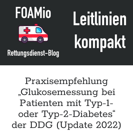
Diagnostik
des
Diabetes
melitus“
der
DDG
(Update
2022)
Praxisempfehlung
„Glukosemessung bei
Patienten mit Typ-1-
oder Typ-2-Diabetes“
der DDG (Update 2022)