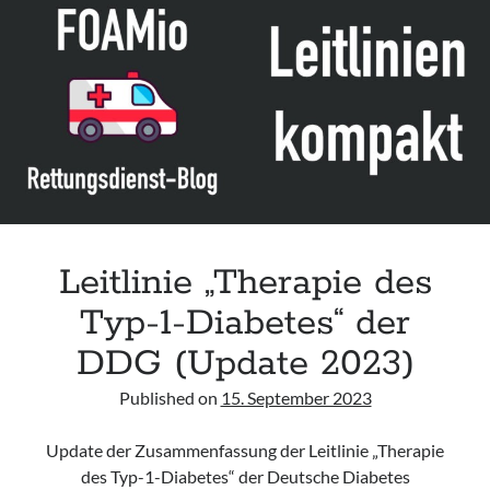
Verlaufskontrolle
des
Diabetes
mellitus
im
Kindes-
und
Jugendalter“
der
DDG
Leitlinie „Therapie des
Typ-1-Diabetes“ der
DDG (Update 2023)
Published on
15. September 2023
Update der Zusammenfassung der Leitlinie „Therapie
des Typ-1-Diabetes“ der Deutsche Diabetes