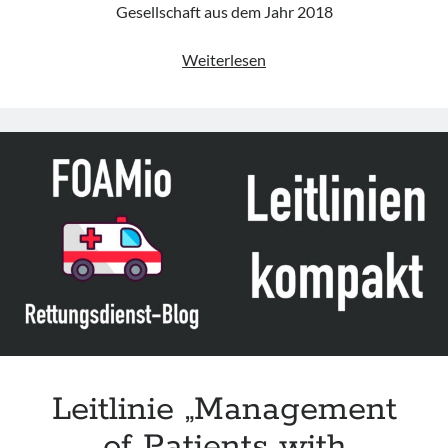
Gesellschaft aus dem Jahr 2018
Leitlinie
Weiterlesen
„Therapie
des
Typ-
1-
Diabetes“
der
DDG
(Update
2023)
Leitlinie „Management
of Patients with