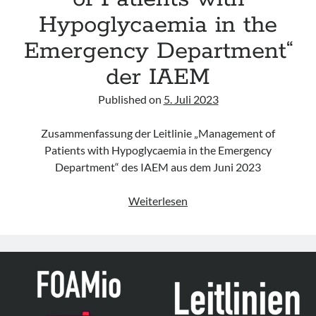
Hypoglycaemia in the
Emergency Department“
der IAEM
Published on
5. Juli 2023
Zusammenfassung der Leitlinie „Management of
Patients with Hypoglycaemia in the Emergency
Department“ des IAEM aus dem Juni 2023
Leitlinie
Weiterlesen
„Management
of
Patients
with
Hypoglycaemia
in