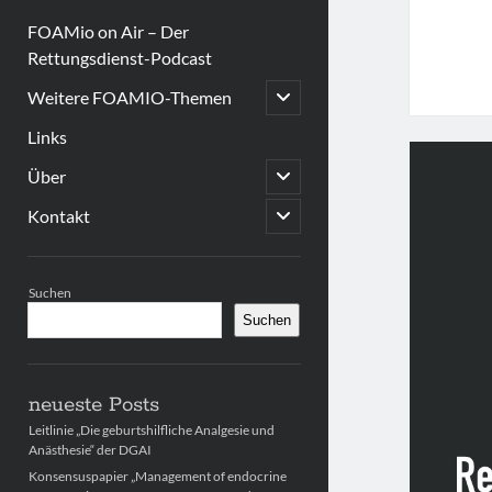
FOAMio on Air – Der
Rettungsdienst-Podcast
open
Weitere FOAMIO-Themen
child
menu
Links
open
Über
child
menu
open
Kontakt
child
menu
Sidebar
Suchen
Suchen
neueste Posts
Leitlinie „Die geburtshilfliche Analgesie und
Anästhesie“ der DGAI
Konsensuspapier „Management of endocrine