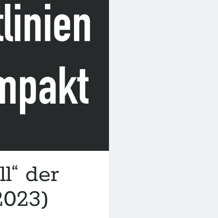
ll“ der
023)