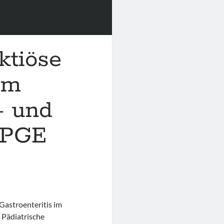
ektiöse
im
- und
 GPGE
)
Gastroenteritis im
r Pädiatrische