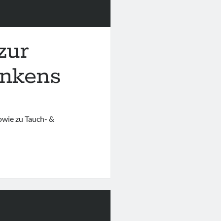
zur
inkens
owie zu Tauch- &