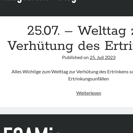
25.07. – Welttag 
Verhütung des Ertr
Published on
25. Juli 2023
Alles Wichtige zum Welttag zur Verhütung des Ertrinkens s
Ertrinkungsunfällen
25.07.
Weiterlesen
–
Welttag
zur
Verhütung
des