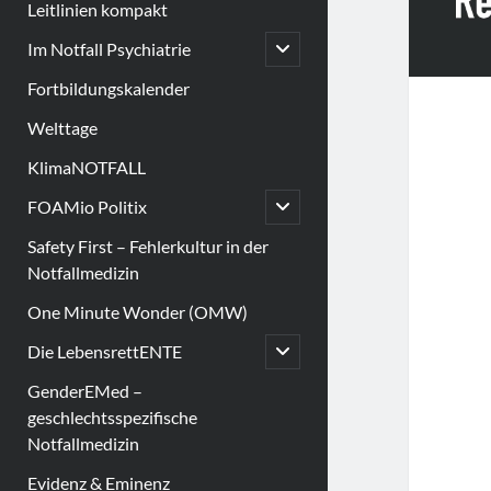
Leitlinien kompakt
open
Im Notfall Psychiatrie
child
menu
Fortbildungskalender
Welttage
KlimaNOTFALL
open
FOAMio Politix
child
menu
Safety First – Fehlerkultur in der
Notfallmedizin
One Minute Wonder (OMW)
open
Die LebensrettENTE
child
menu
GenderEMed –
geschlechtsspezifische
Notfallmedizin
Evidenz & Eminenz