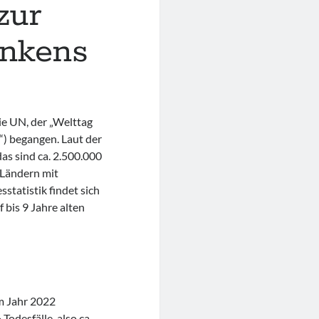
zur
inkens
ie UN, der „Welttag
“) begangen. Laut der
as sind ca. 2.500.000
n Ländern mit
statistik findet sich
 bis 9 Jahre alten
m Jahr 2022
odesfälle, also ca.