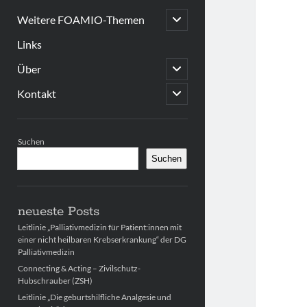
open
Weitere FOAMIO-Themen
child
menu
Links
open
Über
child
menu
open
Kontakt
child
menu
Sidebar
Suchen
Suchen
neueste Posts
Leitlinie „Palliativmedizin für Patient:innen mit
einer nicht heilbaren Krebserkrankung“ der DG
Palliativmedizin
Connecting & Acting – Zivilschutz-
Hubschrauber (ZSH)
Leitlinie „Die geburtshilfliche Analgesie und