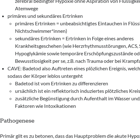
zerebral bedingter Hypoxie ohne Aspiration von Flüssigkeit
Atemwege
primäres und sekundäres Ertrinken
primäres Ertrinken = unbeabsichtigtes Eintauchen in Flüssig
Nichtschwimmer*innen)
sekundäres Ertrinken = Ertrinken in Folge eines anderes
Krankheitsgeschehen (wie Herzrhythmusstörungen, ACS, S
Hypoglykämie sowie temporäre Erschöpfungszustände ode
Bewusstlosigkeit per se, z.B. nach Trauma oder bei Krampfa
CAVE: Badetod also Auftreten eines plözlichen Ereignis, welch
sodass der Körper leblos untergeht
Badetod ist vom Ertrinken zu differenzieren
ursächlich ist ein reflektorisch induziertes plötzliches Kre
zusätzliche Begünstigung durch Aufenthalt im Wasser und
Faktoren wie Intoxikationen
Pathogenese
Primär gilt es zu betonen, dass das Hauptproblem die akute Hypo