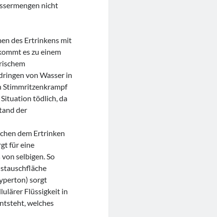
Wassermengen nicht
men des Ertrinkens mit
 kommt es zu einem
orischem
ndringen von Wasser in
ch Stimmritzenkrampf
 Situation tödlich, da
tand der
schen dem Ertrinken
gt für eine
 von selbigen. So
stauschfläche
hyperton) sorgt
ulärer Flüssigkeit in
ntsteht, welches