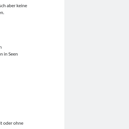
sch aber keine
n.
n
n in Seen
t oder ohne