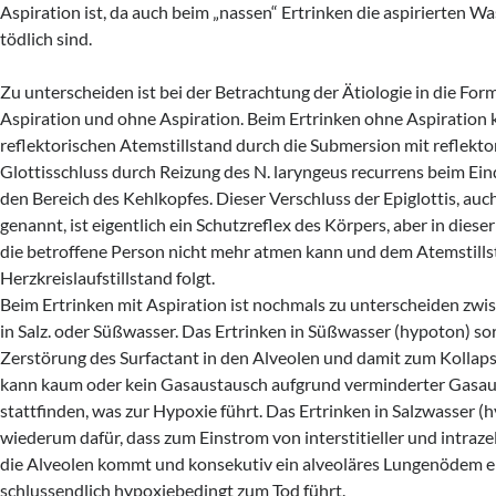
Aspiration ist, da auch beim „nassen“ Ertrinken die aspirierten 
tödlich sind.
Zu unterscheiden ist bei der Betrachtung der Ätiologie in die For
Aspiration und ohne Aspiration. Beim Ertrinken ohne Aspiration
reflektorischen Atemstillstand durch die Submersion mit reflekt
Glottisschluss durch Reizung des N. laryngeus recurrens beim Ei
den Bereich des Kehlkopfes. Dieser Verschluss der Epiglottis, au
genannt, ist eigentlich ein Schutzreflex des Körpers, aber in dieser
die betroffene Person nicht mehr atmen kann und dem Atemstills
Herzkreislaufstillstand folgt.
Beim Ertrinken mit Aspiration ist nochmals zu unterscheiden zwi
in Salz. oder Süßwasser. Das Ertrinken in Süßwasser (hypoton) sor
Zerstörung des Surfactant in den Alveolen und damit zum Kollaps
kann kaum oder kein Gasaustausch aufgrund verminderter Gasau
stattfinden, was zur Hypoxie führt. Das Ertrinken in Salzwasser (
wiederum dafür, dass zum Einstrom von interstitieller und intrazell
die Alveolen kommt und konsekutiv ein alveoläres Lungenödem e
schlussendlich hypoxiebedingt zum Tod führt.