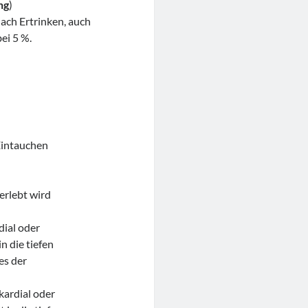
ng
)
ach Ertrinken, auch
ei 5 %.
 Eintauchen
erlebt wird
dial oder
n die tiefen
es der
kardial oder