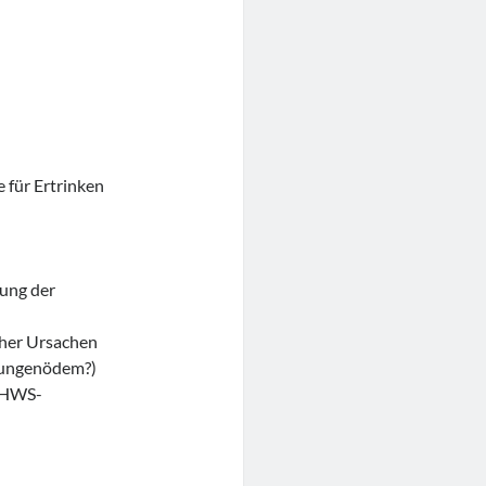
 für Ertrinken
ung der
her Ursachen
 Lungenödem?)
, HWS-