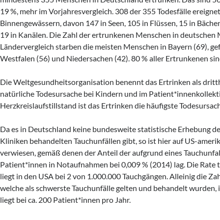
19 %, mehr im Vorjahresvergleich. 308 der 355 Todesfälle ereignet
Binnengewässern, davon 147 in Seen, 105 in Flüssen, 15 in Bächen
19 in Kanälen. Die Zahl der ertrunkenen Menschen in deutschen M
Ländervergleich starben die meisten Menschen in Bayern (69), ge
Westfalen (56) und Niedersachen (42). 80 % aller Ertrunkenen si
Die Weltgesundheitsorganisation benennt das Ertrinken als dritth
natürliche Todesursache bei Kindern und im Patient*innenkollekt
Herzkreislaufstillstand ist das Ertrinken die häufigste Todesursac
Da es in Deutschland keine bundesweite statistische Erhebung de
Kliniken behandelten Tauchunfällen gibt, so ist hier auf US-amer
verwiesen, gemäß denen der Anteil der aufgrund eines Tauchunfa
Patient*innen in Notaufnahmen bei 0,009 % (2014) lag. Die Rate t
liegt in den USA bei 2 von 1.000.000 Tauchgängen. Alleinig die Zah
welche als schwerste Tauchunfälle gelten und behandelt wurden, i
liegt bei ca. 200 Patient*innen pro Jahr.