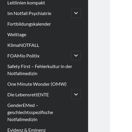
Leitlinien kompakt
open
Im Notfall Psychiatrie
child
menu
Fortbildungskalender
Welttage
KlimaNOTFALL
open
FOAMio Politix
child
menu
Safety First – Fehlerkultur in der
Notfallmedizin
One Minute Wonder (OMW)
open
Die LebensrettENTE
child
menu
GenderEMed –
geschlechtsspezifische
Notfallmedizin
Evidenz & Eminenz