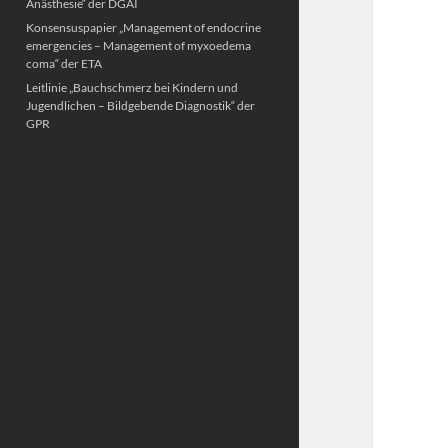
Anästhesie“ der DGAI
Konsensuspapier „Management of endocrine
emergencies – Management of myxoedema
coma“ der ETA
Leitlinie „Bauchschmerz bei Kindern und
Jugendlichen – Bildgebende Diagnostik“ der
GPR