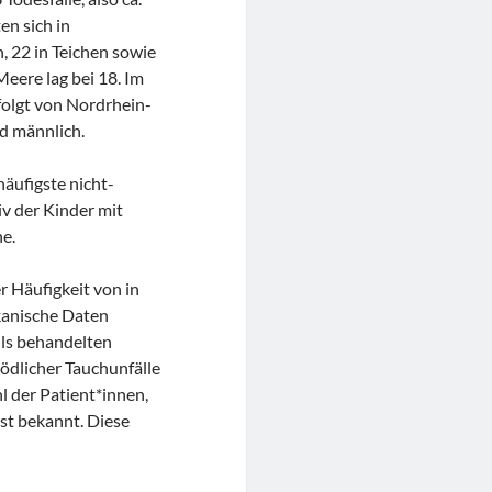
en sich in
, 22 in Teichen sowie
eere lag bei 18. Im
folgt von Nordrhein-
nd männlich.
äufigste nicht-
iv der Kinder mit
he.
r Häufigkeit von in
ikanische Daten
lls behandelten
ödlicher Tauchunfälle
l der Patient*innen,
st bekannt. Diese