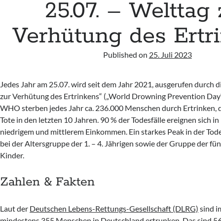
25.07. – Welttag 
Verhütung des Ertr
Published on
25. Juli 2023
Jedes Jahr am 25.07. wird seit dem Jahr 2021, ausgerufen durch d
zur Verhütung des Ertrinkens“ („World Drowning Prevention Day
WHO sterben jedes Jahr ca. 236.000 Menschen durch Ertrinken, d
Tote in den letzten 10 Jahren. 90 % der Todesfälle ereignen sich i
niedrigem und mittlerem Einkommen. Ein starkes Peak in der Todes
bei der Altersgruppe der 1. – 4. Jährigen sowie der Gruppe der fünf
Kinder.
Zahlen & Fakten
Laut der
Deutschen Lebens-Rettungs-Gesellschaft (DLRG)
sind i
mindestens 355 Menschen in Deutschland ertrunken. Das sind 56 T