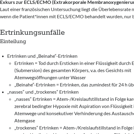
Exkurs zur ECLS/ECMO (Extrakorporale Membranoxygenieru
Laut einer französischen Untersuchung liegt die Überlebensrate n
wenn die Patient*innen mit ECLS/ECMO behandelt wurden, nur b
Ertrinkungsunfälle
Einteilung
Ertrinken und „Beinahe“-Ertrinken
Ertrinken = Tod durch Ersticken in einer Flüssigkeit durch
(Submersion) des gesamten Körpers, v.a. des Gesichts mit
Atemwegsöffnungen unter Wasser
„Beinahe“-Ertrinken = Ertrinken, das zumindest für 24 h üb
„nasses“ und „trockenes“ Ertrinken
„nasses“ Ertrinken = Atem-/Kreislaufstillstand in Folge kar
zerebral bedingter Hypoxie mit Aspiration von Flüssigkeit i
Atemwege und konsekutiver Verhinderung des Austausch
Atemgase
„trockenes“ Ertrinken = Atem-/Kreislaufstillstand in Folge 