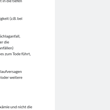
 in die tiefen
keit (z.B. bei
chlaganfall,
r die
nfällen)
es zum Tode führt,
islaufversagen
/oder weitere
xämie und nicht die