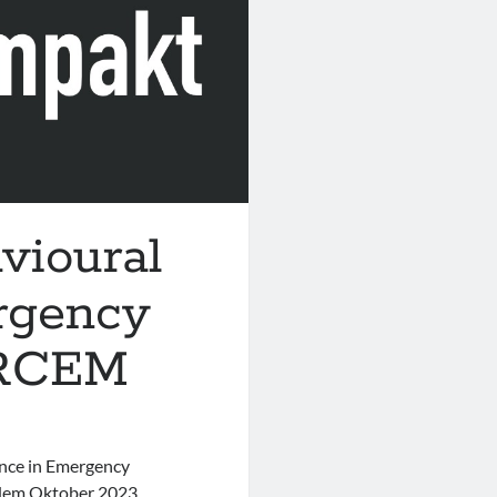
vioural
rgency
 RCEM
ance in Emergency
 dem Oktober 2023