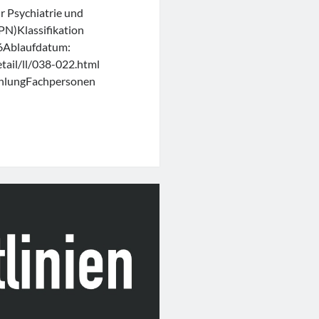
r Psychiatrie und
N)Klassifikation
6Ablaufdatum:
tail/ll/038-022.html
fehlungFachpersonen