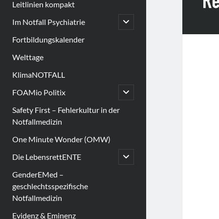
Leitlinien kompakt
open
Im Notfall Psychiatrie
child
menu
Fortbildungskalender
Welttage
KlimaNOTFALL
open
FOAMio Politix
child
menu
Safety First – Fehlerkultur in der
Notfallmedizin
One Minute Wonder (OMW)
open
Die LebensrettENTE
child
menu
GenderEMed –
geschlechtsspezifische
Notfallmedizin
Evidenz & Eminenz