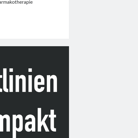
harmakotherapie
ener