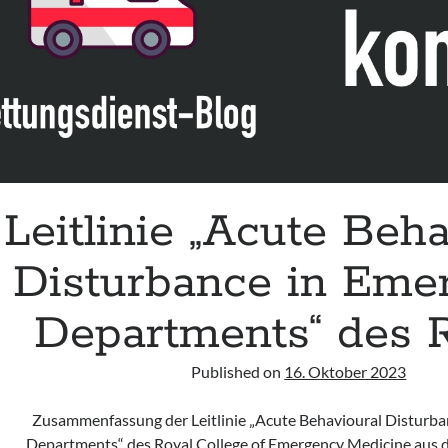
Erwachsenen“
der
DGPPN
(Update
2026)
Leitlinie „Acute Beha
Disturbance in Eme
Departments“ des
Published on
16. Oktober 2023
Zusammenfassung der Leitlinie „Acute Behavioural Disturb
Departments“ des Royal College of Emergency Medicine aus