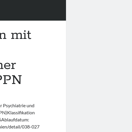
n mit
ner
GPPN
r Psychiatrie und
N)Klassifikation
5Ablaufdatum:
inien/detail/038-027