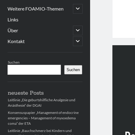
open
Weitere FOAMIO-Themen
child
menu
Links
open
Über
child
menu
open
Kontakt
child
menu
Sidebar
Suchen
Suchen
neueste Posts
Leitlinie „Die geburtshilfliche Analgesie und
Anästhesie“ der DGAI
Konsensuspapier „Management of endocrine
emergencies – Management of myxoedema
coma“ der ETA
Leitlinie „Bauchschmerz bei Kindern und