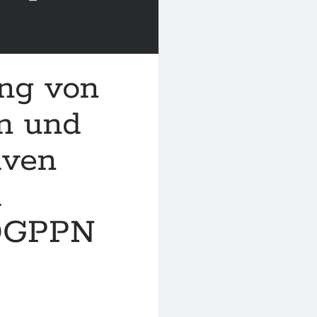
ung von
n und
iven
i
 DGPPN
)