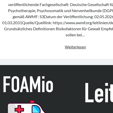
veröffentlichende Fachgesellschaft: Deutsche Gesellschaft fü
Psychotherapie, Psychosomatik und Nervenheilkunde (DGPP
gemäß AWMF: S3Datum der Veröffentlichung: 02.05.202
01.03.2031Quelle/Quelllink: https://www.awmf.org/leitlinien/de
Grundsätzliches Definitionen Risikofaktoren für Gewalt Emp
sollen bei…
Leitlinie
Weiterlesen
„Verhinderung
von
Zwang
–
Prävention
und
Therapie
aggressiven
Verhaltens
bei