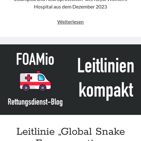
Hospital aus dem Dezember 2023
Leitlinie
Weiterlesen
„Magnesium
Sulphate
–
Preparation
&
Administration,
Pre-
eclampsia,
Eclampsia
and
Neuroprotection“
des
Royal
Women’s
Leitlinie „Global Snake