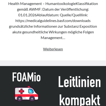
Health Management – HumantoxikologieKlassifikation
gemäß AWMF: Datum der Veröffentlichung:
01.01.2026Ablaufdatum: Quelle/Quelllink:
https://medicalguidelines.basf.com/downloads
grundsätzliche Informationen zur Substanz Exposition
akute gesundheitliche Wirkungen mögliche Folgen
Management…
Leitlinie
Weiterlesen
„Chemical
Emergency
Medical
Guideline
–
Cyanide/Blausäure“
der
BASF