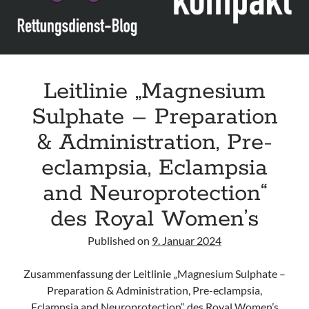
in
the
Emergency
Department“
des
Leitlinie „Magnesium
RCEM
Sulphate – Preparation
&
NPIS
& Administration, Pre-
eclampsia, Eclampsia
and Neuroprotection“
des Royal Women’s
Published on
9. Januar 2024
Zusammenfassung der Leitlinie „Magnesium Sulphate –
Preparation & Administration, Pre-eclampsia,
Eclampsia and Neuroprotection“ des Royal Women’s