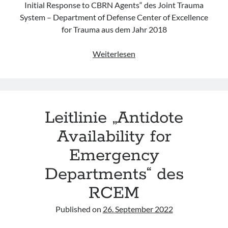
Initial Response to CBRN Agents“ des Joint Trauma
System – Department of Defense Center of Excellence
for Trauma aus dem Jahr 2018
Leitlinie
Weiterlesen
„Chemical,
Biological,
Radiological
and
Leitlinie „Antidote
Nuclear
(CBRN)
Availability for
Injury
Emergency
–
Part
Departments“ des
1
RCEM
–
Initial
Published on
26. September 2022
Response
to