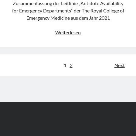
Zusammenfassung der Leitlinie „Antidote Availability
CBRN
for Emergency Departments“ der The Royal College of
Agents“
Emergency Medicine aus dem Jahr 2021
des
JTS
Leitlinie
Weiterlesen
„Antidote
Availability
for
Emergency
Seitennummerierung
1
2
Next
Departments“
der
des
RCEM
Beiträge