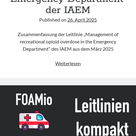
der IAEM
Published on
26. April 2025
Zusammenfassung der Leitlinie „Management of
recreational opioid overdose in the Emergency
Department“ des IAEM aus dem März 2025
Leitlinie
Weiterlesen
„Management
of
recreational
opioid
overdose
in
the
Emergency
Department“
der