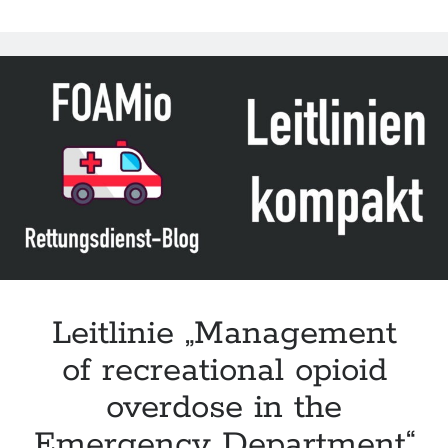
„Out-
of-
hospital
assessment
and
triage
of
paracetamol
(acetaminophen)
exposure“
Leitlinie „Management
of recreational opioid
overdose in the
Emergency Department“