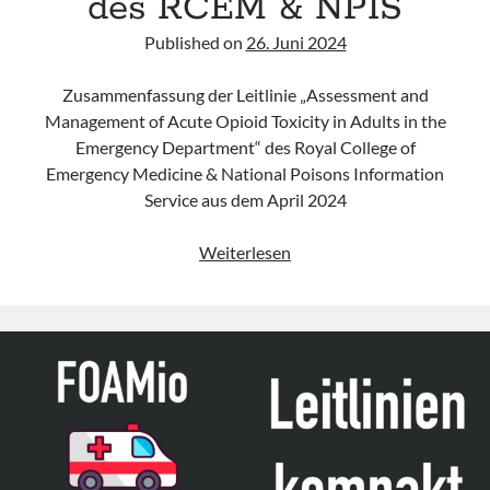
des RCEM & NPIS
Published on
26. Juni 2024
Zusammenfassung der Leitlinie „Assessment and
Management of Acute Opioid Toxicity in Adults in the
Emergency Department“ des Royal College of
Emergency Medicine & National Poisons Information
Service aus dem April 2024
Leitlinie
Weiterlesen
„Assessment
and
Management
of
Acute
Opioid
Toxicity
in
Adults