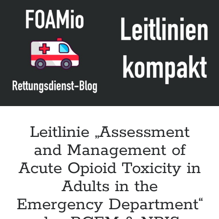
of
Digoxin
Toxicity“
der
AAIM
Leitlinie „Assessment
and Management of
Acute Opioid Toxicity in
Adults in the
Emergency Department“