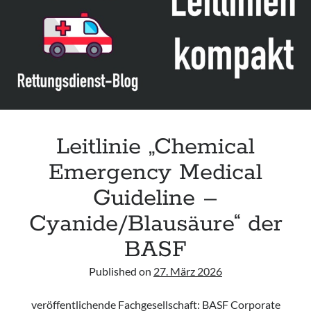
Leitlinie „Bauchschmerz bei Kindern und Jugendlichen – Bildgebende
Diagnostik“ der GPR
Leitlinie „Erbrechen im Kindes- und Jugendalter – Bildgebende
Diagnostik“ der GPR
Leitlinie „Kopfschmerzen bei Kindern und Jugendlichen – Bildgebende
Diagnostik“ der GPR
Leitlinie „Chemical
Emergency Medical
Guideline –
Cyanide/Blausäure“ der
BASF
Published on
27. März 2026
veröffentlichende Fachgesellschaft: BASF Corporate