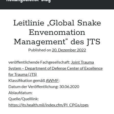
Leitlinie „Bauchschmerz bei Kindern und Jugendlichen – Bildgebende
Diagnostik“ der GPR
Leitlinie „Erbrechen im Kindes- und Jugendalter – Bildgebende
Diagnostik“ der GPR
Leitlinie „Global Snake
Leitlinie „Kopfschmerzen bei Kindern und Jugendlichen – Bildgebende
Envenomation
Diagnostik“ der GPR
Management“ des JTS
Published on
20. Dezember 2022
veröffentlichende Fachgesellschaft:
Joint Trauma
System – Department of Defense Center of Excellence
for Trauma (JTS)
Klassifikation gemäß
AWMF
:
Datum der Veröffentlichung: 30.06.2020
Ablaufdatum:
Quelle/Quelllink:
https://jts.health.mil/index.cfm/PI_CPGs/cpgs