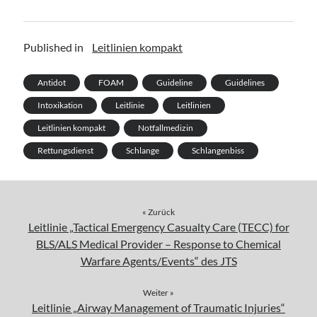
Published in
Leitlinien kompakt
Antidot
FOAM
Guideline
Guidelines
Intoxikation
Leitlinie
Leitlinien
Leitlinien kompakt
Notfallmedizin
Rettungsdienst
Schlange
Schlangenbiss
« Zurück
Leitlinie „Tactical Emergency Casualty Care (TECC) for
BLS/ALS Medical Provider – Response to Chemical
Warfare Agents/Events“ des JTS
Weiter »
Leitlinie „Airway Management of Traumatic Injuries“