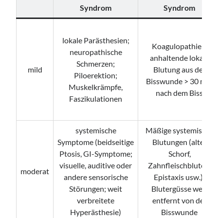
Syndrom
Syndrom
lokale Parästhesien;
Koagulopathie ±
neuropathische
anhaltende lokale
Schmerzen;
mild
Blutung aus der
Piloerektion;
Bisswunde > 30 min
Muskelkrämpfe,
nach dem Biss
Faszikulationen
systemische
Mäßige systemische
Symptome (beidseitige
Blutungen (alter
Ptosis, GI-Symptome;
Schorf,
visuelle, auditive oder
Zahnfleischbluten,
moderat
andere sensorische
Epistaxis usw.);
Störungen; weit
Blutergüsse weit
verbreitete
entfernt von der
Hyperästhesie)
Bisswunde