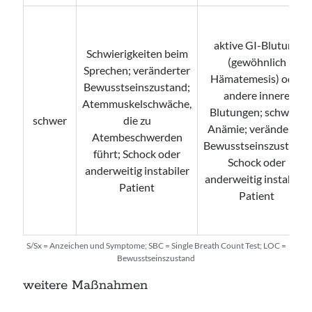
aktive GI-Blutung
Schwierigkeiten beim
(gewöhnlich
Sprechen; veränderter
Hämatemesis) oder
Bewusstseinszustand;
andere innere
Atemmuskelschwäche,
Blutungen; schwere
schwer
die zu
Anämie; veränderter
Atembeschwerden
Bewusstseinszustand;
führt; Schock oder
Schock oder
anderweitig instabiler
anderweitig instabiler
Patient
Patient
S/Sx = Anzeichen und Symptome; SBC = Single Breath Count Test; LOC =
Bewusstseinszustand
weitere Maßnahmen