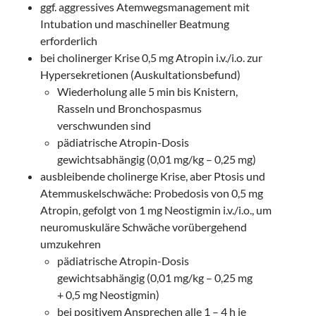
ggf. aggressives Atemwegsmanagement mit
Intubation und maschineller Beatmung
erforderlich
bei cholinerger Krise 0,5 mg Atropin i.v./i.o. zur
Hypersekretionen (Auskultationsbefund)
Wiederholung alle 5 min bis Knistern,
Rasseln und Bronchospasmus
verschwunden sind
pädiatrische Atropin-Dosis
gewichtsabhängig (0,01 mg/kg – 0,25 mg)
ausbleibende cholinerge Krise, aber Ptosis und
Atemmuskelschwäche: Probedosis von 0,5 mg
Atropin, gefolgt von 1 mg Neostigmin i.v./i.o., um
neuromuskuläre Schwäche vorübergehend
umzukehren
pädiatrische Atropin-Dosis
gewichtsabhängig (0,01 mg/kg – 0,25 mg
+ 0,5 mg Neostigmin)
bei positivem Ansprechen alle 1 – 4 h je