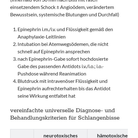
einsetzendem Schock ± Angioödem, verändertem
Bewusstsein, systemische Blutungen und Durchfall)
Epinephrin i.m./i.v. und Flüssigkeit gemäß den
Anaphylaxie-Leitlinien
Intubation bei Atemwegsödemen, die nicht
schnell auf Epinephrin ansprechen
nach Epinephrin-Gabe sofort hochdosierte
Gabe des passenden Antidots i.v./i.o.; i.o.-
Pushdose während Reanimation
Blutdruck mit intravenöser Flüssigkeit und
Epinephrin aufrechterhalten bis das Antidot
seine Wirkung entfaltet hat
vereinfachte universelle Diagnose- und
Behandlungskriterien für Schlangenbisse
neurotoxisches
hämotoxisches