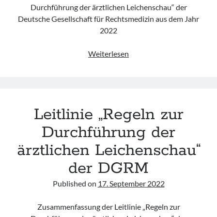
Durchführung der ärztlichen Leichenschau“ der
Deutsche Gesellschaft für Rechtsmedizin aus dem Jahr
2022
Leitlinie
Weiterlesen
„Regeln
zur
Durchführung
der
Leitlinie „Regeln zur
ärztlichen
Leichenschau“
Durchführung der
der
ärztlichen Leichenschau“
DGRM
(Update
der DGRM
2022)
Published on
17. September 2022
Zusammenfassung der Leitlinie „Regeln zur