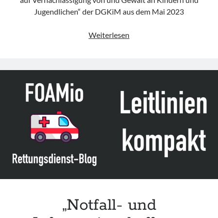
Jugendlichen“ der DGKiM aus dem Mai 2023
„Kinderschutz
Weiterlesen
in
der
Medizin
–
Strukturen
und
Vorgehen
bei
Verdacht
auf
Vernachlässigung
von
und
Gewalt
„Notfall- und
an