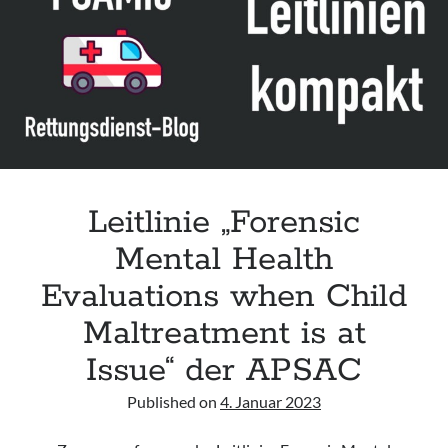
der
Arztpraxis
und
Notaufnahme“
des
IQN
Leitlinie „Forensic
Mental Health
Evaluations when Child
Maltreatment is at
Issue“ der APSAC
Published on
4. Januar 2023