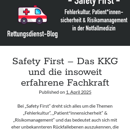
Leitlinie „Bauchschmerz bei Kindern und Jugendlichen – Bildgebende
Diagnostik“ der GPR
Leitlinie „Erbrechen im Kindes- und Jugendalter – Bildgebende
Diagnostik“ der GPR
Leitlinie „Kopfschmerzen bei Kindern und Jugendlichen – Bildgebende
Diagnostik“ der GPR
Safety First – Das KKG
und die insoweit
erfahrene Fachkraft
Published on
1. April 2025
Bei „Safety First“ dreht sich alles um die Themen
„Fehlerkultur“, „Patient*innensicherheit“ &
„Risikomanagement“ und das bedeutet auch sich mit
eher unbekannteren Rückfallebenen auszukennen, die