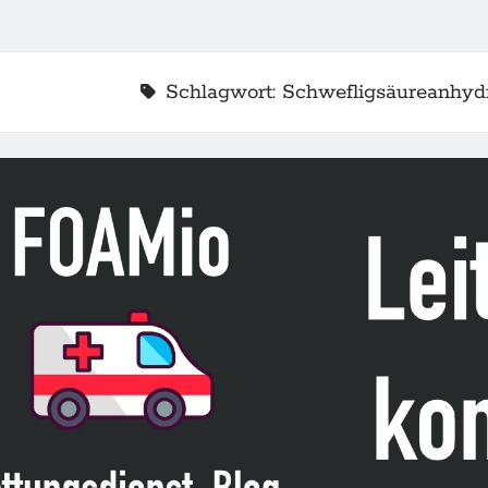
Schlagwort:
Schwefligsäureanhyd
2