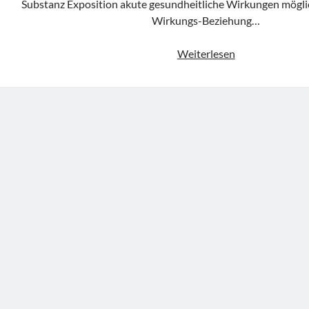
Substanz Exposition akute gesundheitliche Wirkungen mögli
Wirkungs-Beziehung…
Leitlinie
Weiterlesen
„Chemical
Emergency
Medical
Guideline
–
Schwefeldioxid
der
BASF