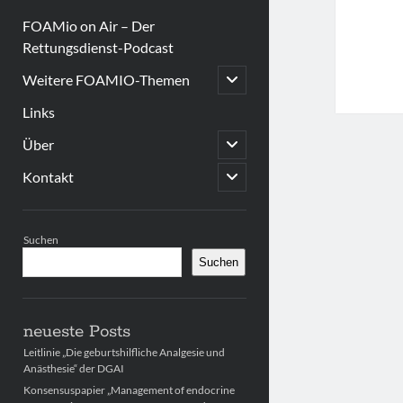
FOAMio on Air – Der
Rettungsdienst-Podcast
open
Weitere FOAMIO-Themen
child
menu
Links
open
Über
child
menu
open
Kontakt
child
menu
Sidebar
Suchen
Suchen
neueste Posts
Leitlinie „Die geburtshilfliche Analgesie und
Anästhesie“ der DGAI
Konsensuspapier „Management of endocrine