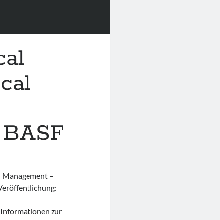
cal
cal
r BASF
th Management –
eröffentlichung:
 Informationen zur