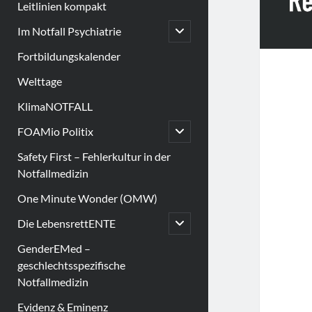
Leitlinien kompakt
open
Im Notfall Psychiatrie
child
menu
Fortbildungskalender
Welttage
KlimaNOTFALL
open
FOAMio Politix
child
menu
Safety First – Fehlerkultur in der
Notfallmedizin
One Minute Wonder (OMW)
open
Die LebensrettENTE
child
menu
GenderEMed –
geschlechtsspezifische
Notfallmedizin
Evidenz & Eminenz