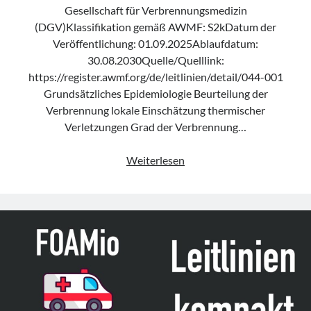
Gesellschaft für Verbrennungsmedizin
(DGV)Klassifikation gemäß AWMF: S2kDatum der
Veröffentlichung: 01.09.2025Ablaufdatum:
30.08.2030Quelle/Quelllink:
https://register.awmf.org/de/leitlinien/detail/044-001
Grundsätzliches Epidemiologie Beurteilung der
Verbrennung lokale Einschätzung thermischer
Verletzungen Grad der Verbrennung…
Leitlinie
Weiterlesen
„Behandlung
thermischer
Verletzungen
des
Erwachsenen“
der
DGV
(Update
2025)