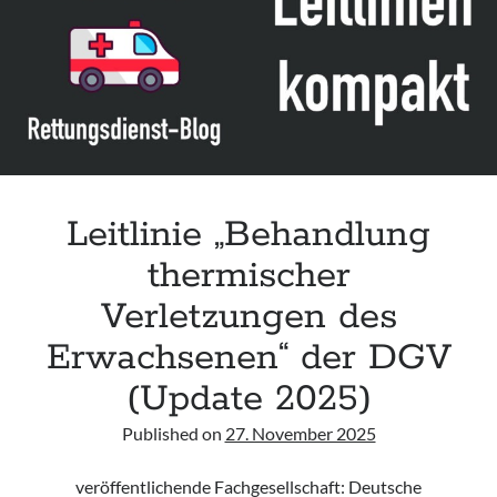
Assessment and Management in the Emergency Department“ der IAEM
Leitlinie „Use of VV ECMO in paediatric patients for the treatment of
acute respiratory failure“ der Polish Society of Anaesthesiology and
Intensive Therapy
Leitlinie „Management of Hypercalcaemia in Adult Patients in the
Emergency Department“ der IAEM
Leitlinie „Behavioural Emergencies in Emergency Departments“ der IFEM
Leitlinie „Behandlung
thermischer
Verletzungen des
Erwachsenen“ der DGV
(Update 2025)
Published on
27. November 2025
veröffentlichende Fachgesellschaft: Deutsche