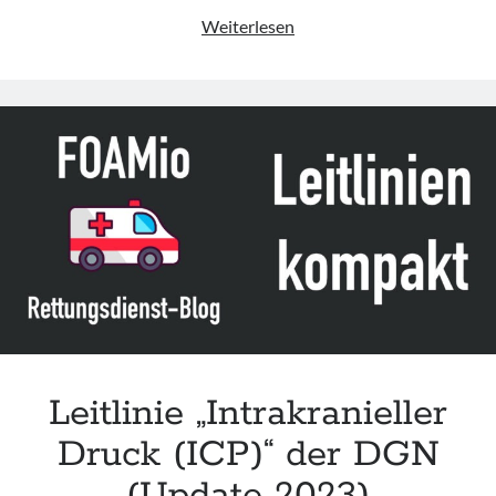
Leitlinie
Weiterlesen
„Blood
pressure
management
in
critically
ill
patients“
der
CSCCM
Leitlinie „Intrakranieller
Druck (ICP)“ der DGN