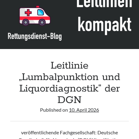
Leitlinie „Bauchschmerz bei Kindern und Jugendlichen – Bildgebende
Diagnostik“ der GPR
Leitlinie „Erbrechen im Kindes- und Jugendalter – Bildgebende
Diagnostik“ der GPR
Leitlinie „Kopfschmerzen bei Kindern und Jugendlichen – Bildgebende
Diagnostik“ der GPR
Leitlinie
„Lumbalpunktion und
Liquordiagnostik“ der
DGN
Published on
10. April 2026
veröffentlichende Fachgesellschaft: Deutsche