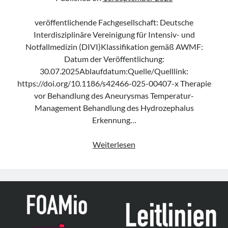
veröffentlichende Fachgesellschaft: Deutsche
Interdisziplinäre Vereinigung für Intensiv- und
Notfallmedizin (DIVI)Klassifikation gemäß AWMF:
Datum der Veröffentlichung:
30.07.2025Ablaufdatum:Quelle/Quelllink:
https://doi.org/10.1186/s42466-025-00407-x Therapie
vor Behandlung des Aneurysmas Temperatur-
Management Behandlung des Hydrozephalus
Erkennung…
Konsensusstatement
Weiterlesen
„Acute
care
of
aneurysmal
subarachnoid
hemorrhage“