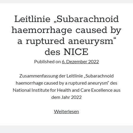
Guideline
for
Leitlinie „Subarachnoid
Stroke
for
haemorrhage caused by
the
a ruptured aneurysm“
UK
and
des NICE
Ireland“
des
Published on
6. Dezember 2022
SSNAP
Zusammenfassung der Leitlinie „Subarachnoid
haemorrhage caused by a ruptured aneurysm“ des
National Institute for Health and Care Excellence aus
dem Jahr 2022
Leitlinie
Weiterlesen
„Subarachnoid
haemorrhage
caused