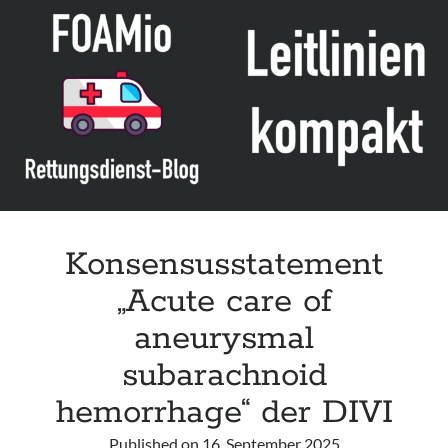
Acute
Stroke“
der
KNS
Konsensusstatement
„Acute care of
aneurysmal
subarachnoid
hemorrhage“ der DIVI
Published on
16. September 2025