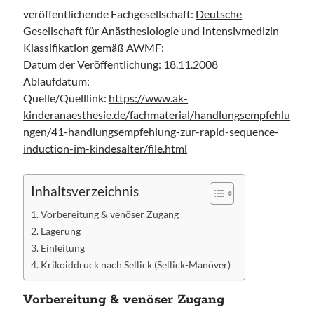
Leitlinie „Bauchschmerz bei Kindern und Jugendlichen – Bildgebende
veröffentlichende Fachgesellschaft:
Deutsche
Diagnostik“ der GPR
Gesellschaft für Anästhesiologie und Intensivmedizin
Leitlinie „Erbrechen im Kindes- und Jugendalter – Bildgebende
Klassifikation gemäß
AWMF
:
Diagnostik“ der GPR
Datum der Veröffentlichung: 18.11.2008
Leitlinie „Kopfschmerzen bei Kindern und Jugendlichen – Bildgebende
Ablaufdatum:
Diagnostik“ der GPR
Quelle/Quelllink:
https://www.ak-
kinderanaesthesie.de/fachmaterial/handlungsempfehlu
ngen/41-handlungsempfehlung-zur-rapid-sequence-
induction-im-kindesalter/file.html
Inhaltsverzeichnis
Vorbereitung & venöser Zugang
Lagerung
Einleitung
Krikoiddruck nach Sellick (Sellick-Manöver)
Vorbereitung & venöser Zugang