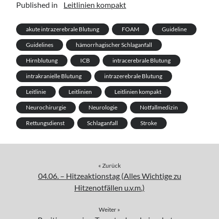
Published in
Leitlinien kompakt
akute intrazerebrale Blutung
FOAM
Guideline
Guidelines
hämorrhagischer Schlaganfall
Hirnblutung
ICB
intracerebrale Blutung
intrakranielle Blutung
intrazerebrale Blutung
Leitlinie
Leitlinien
Leitlinien kompakt
Neurochirurgie
Neurologie
Notfallmedizin
Rettungsdienst
Schlaganfall
Stroke
« Zurück
04.06. – Hitzeaktionstag (Alles Wichtige zu
Hitzenotfällen u.v.m.)
Weiter »