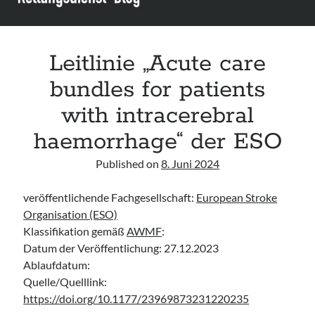
Leitlinie „Die geburtshilfliche Analgesie und Anästhesie“ der DGAI
Konsensuspapier „Management of endocrine emergencies –
Management of myxoedema coma“ der ETA
Leitlinie „Acute care
Leitlinie „Bauchschmerz bei Kindern und Jugendlichen – Bildgebende
Diagnostik“ der GPR
bundles for patients
with intracerebral
haemorrhage“ der ESO
Published on
8. Juni 2024
veröffentlichende Fachgesellschaft:
European Stroke
Organisation (ESO)
Klassifikation gemäß
AWMF
:
Datum der Veröffentlichung: 27.12.2023
Ablaufdatum:
Quelle/Quelllink:
https://doi.org/10.1177/23969873231220235