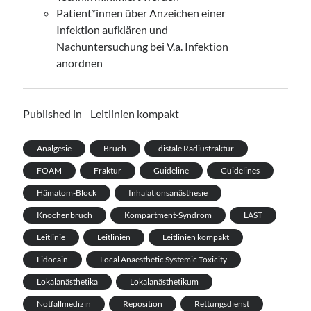
Patient*innen über Anzeichen einer
Infektion aufklären und
Nachuntersuchung bei V.a. Infektion
anordnen
Published in
Leitlinien kompakt
Analgesie
Bruch
distale Radiusfraktur
FOAM
Fraktur
Guideline
Guidelines
Hämatom-Block
Inhalationsanästhesie
Knochenbruch
Kompartment-Syndrom
LAST
Leitlinie
Leitlinien
Leitlinien kompakt
Lidocain
Local Anaesthetic Systemic Toxicity
Lokalanästhetika
Lokalanästhetikum
Notfallmedizin
Reposition
Rettungsdienst