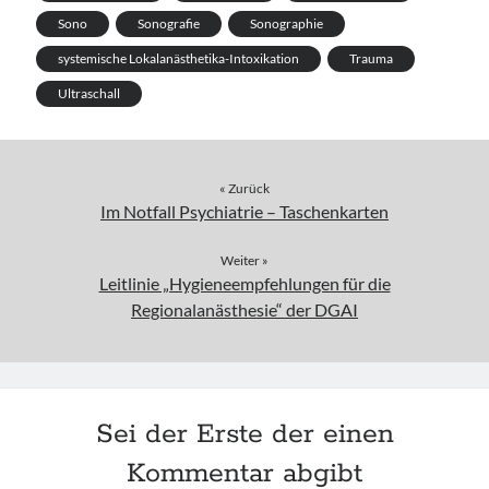
Sono
Sonografie
Sonographie
systemische Lokalanästhetika-Intoxikation
Trauma
Ultraschall
« Zurück
Im Notfall Psychiatrie – Taschenkarten
Weiter »
Leitlinie „Hygieneempfehlungen für die
Regionalanästhesie“ der DGAI
Sei der Erste der einen
Kommentar abgibt