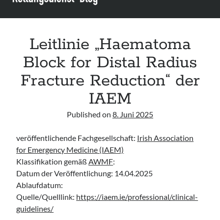
Leitlinie „Bauchschmerz bei Kindern und Jugendlichen – Bildgebende
Diagnostik“ der GPR
Leitlinie „Erbrechen im Kindes- und Jugendalter – Bildgebende
Diagnostik“ der GPR
Leitlinie „Haematoma
Leitlinie „Kopfschmerzen bei Kindern und Jugendlichen – Bildgebende
Block for Distal Radius
Diagnostik“ der GPR
Fracture Reduction“ der
IAEM
Published on
8. Juni 2025
veröffentlichende Fachgesellschaft:
Irish Association
for Emergency Medicine (IAEM)
Klassifikation gemäß
AWMF
:
Datum der Veröffentlichung: 14.04.2025
Ablaufdatum:
Quelle/Quelllink:
https://iaem.ie/professional/clinical-
guidelines/