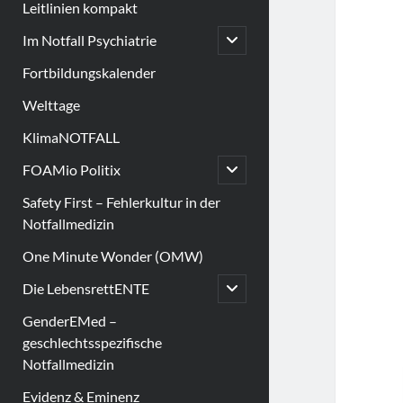
Leitlinien kompakt
open
Im Notfall Psychiatrie
child
menu
Fortbildungskalender
Welttage
KlimaNOTFALL
open
FOAMio Politix
child
menu
Safety First – Fehlerkultur in der
Notfallmedizin
One Minute Wonder (OMW)
open
Die LebensrettENTE
child
menu
GenderEMed –
geschlechtsspezifische
Notfallmedizin
Evidenz & Eminenz