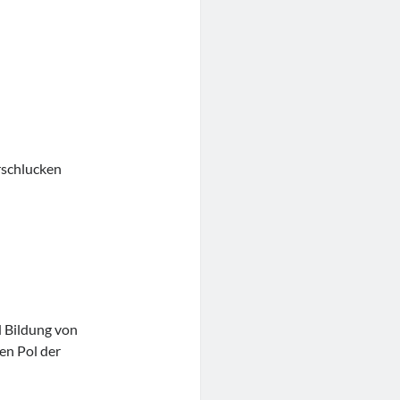
rschlucken
d Bildung von
en Pol der