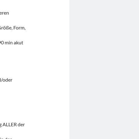
reren
Größe, Form,
90 min akut
d/oder
ng ALLER der