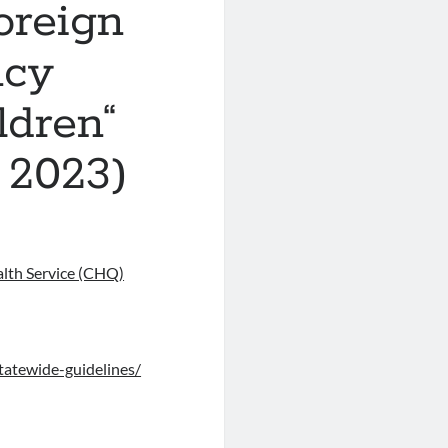
foreign
ncy
ldren“
2023)
lth Service (CHQ)
tatewide-guidelines/