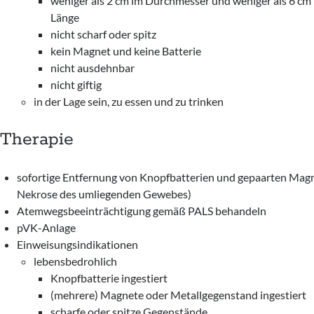
weniger als 2 cm im Durchmesser und weniger als 6 cm 
Länge
nicht scharf oder spitz
kein Magnet und keine Batterie
nicht ausdehnbar
nicht giftig
in der Lage sein, zu essen und zu trinken
Therapie
sofortige Entfernung von Knopfbatterien und gepaarten Mag
Nekrose des umliegenden Gewebes)
Atemwegsbeeinträchtigung gemäß PALS behandeln
pVK-Anlage
Einweisungsindikationen
lebensbedrohlich
Knopfbatterie ingestiert
(mehrere) Magnete oder Metallgegenstand ingestiert
scharfe oder spitze Gegenstände