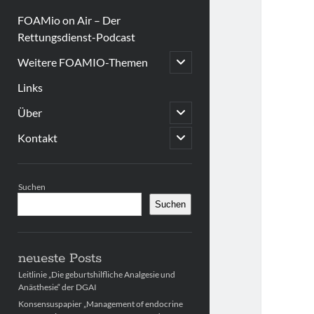
FOAMio on Air – Der
Rettungsdienst-Podcast
open
Weitere FOAMIO-Themen
child
menu
Links
open
Über
child
menu
open
Kontakt
child
menu
Sidebar
Suchen
Suchen
neueste Posts
Leitlinie „Die geburtshilfliche Analgesie und
Anästhesie“ der DGAI
Konsensuspapier „Management of endocrine