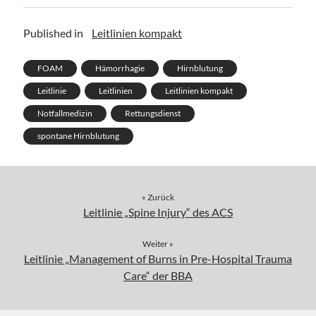
Published in
Leitlinien kompakt
FOAM
Hämorrhagie
Hirnblutung
Leitlinie
Leitlinien
Leitlinien kompakt
Notfallmedizin
Rettungsdienst
spontane Hirnblutung
« Zurück
Leitlinie „Spine Injury“ des ACS
Weiter »
Leitlinie „Management of Burns in Pre-Hospital Trauma
Care“ der BBA