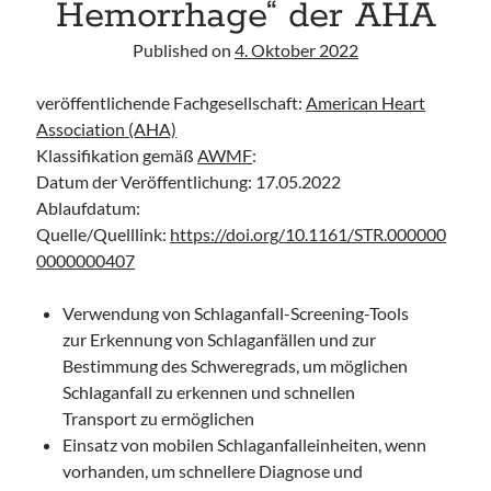
Hemorrhage“ der AHA
Leitlinie „Bauchschmerz bei Kindern und Jugendlichen – Bildgebende
Diagnostik“ der GPR
Published on
4. Oktober 2022
Leitlinie „Erbrechen im Kindes- und Jugendalter – Bildgebende
Diagnostik“ der GPR
veröffentlichende Fachgesellschaft:
American Heart
Leitlinie „Kopfschmerzen bei Kindern und Jugendlichen – Bildgebende
Association (AHA)
Diagnostik“ der GPR
Klassifikation gemäß
AWMF
:
Datum der Veröffentlichung: 17.05.2022
Ablaufdatum:
Quelle/Quelllink:
https://doi.org/10.1161/STR.000000
0000000407
Verwendung von Schlaganfall-Screening-Tools
zur Erkennung von Schlaganfällen und zur
Bestimmung des Schweregrads, um möglichen
Schlaganfall zu erkennen und schnellen
Transport zu ermöglichen
Einsatz von mobilen Schlaganfalleinheiten, wenn
vorhanden, um schnellere Diagnose und