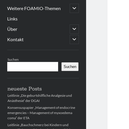
open
Weitere FOAMIO-Themen
child
menu
Links
open
Über
child
menu
open
Kontakt
child
menu
Sidebar
Suchen
Suchen
neueste Posts
Leitlinie „Die geburtshilfliche Analgesie und
Anästhesie“ der DGAI
Konsensuspapier „Management of endocrine
emergencies – Management of myxoedema
coma“ der ETA
Leitlinie „Bauchschmerz bei Kindern und