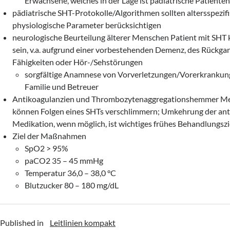
Erwachsene, welches in der Lage ist pädiatrische Patiente
pädiatrische SHT-Protokolle/Algorithmen sollten altersspezif
physiologische Parameter berücksichtigen
neurologische Beurteilung älterer Menschen Patient mit SHT 
sein, v.a. aufgrund einer vorbestehenden Demenz, des Rückgan
Fähigkeiten oder Hör-/Sehstörungen
sorgfältige Anamnese von Vorverletzungen/Vorerkrankun
Familie und Betreuer
Antikoagulanzien und Thrombozytenaggregationshemmer M
können Folgen eines SHTs verschlimmern; Umkehrung der ant
Medikation, wenn möglich, ist wichtiges frühes Behandlungszi
Ziel der Maßnahmen
SpO2 > 95%
paCO2 35 – 45 mmHg
Temperatur 36,0 – 38,0 °C
Blutzucker 80 – 180 mg/dL
Published in
Leitlinien kompakt