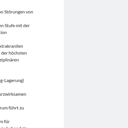
on Störungen von
n Stufe mit der
tion
xtrakranilen
m der höchsten
ziplinären
g-Lagerung)
kurzwirksamen
rum führt zu
m für