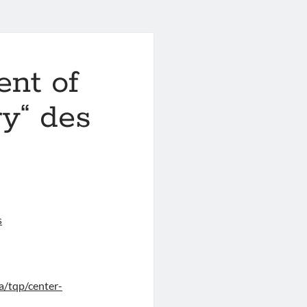
ent of
ry“ des
s
a/tqp/center-