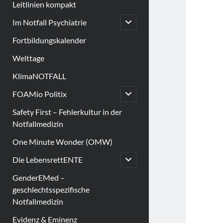
Leitlinien kompakt
open
Im Notfall Psychiatrie
child
menu
Fortbildungskalender
Welttage
KlimaNOTFALL
open
FOAMio Politix
child
menu
Safety First – Fehlerkultur in der
Notfallmedizin
One Minute Wonder (OMW)
open
Die LebensrettENTE
child
menu
GenderEMed –
geschlechtsspezifische
Notfallmedizin
Evidenz & Eminenz