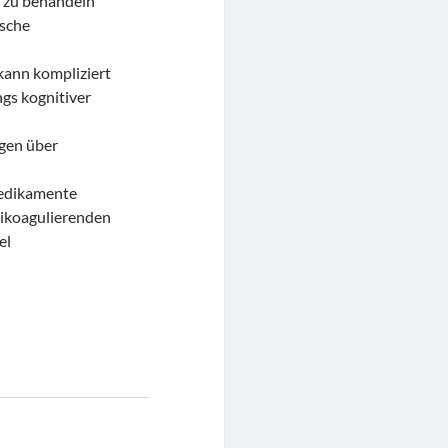
n zu behandeln
ische
kann kompliziert
gs kognitiver
gen über
edikamente
ikoagulierenden
el