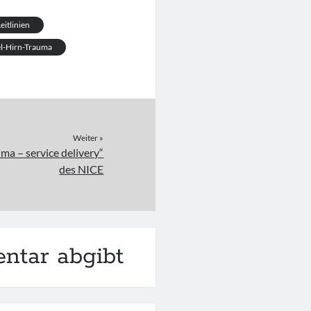
eitlinien
l-Hirn-Trauma
Weiter »
uma – service delivery“
des NICE
ntar abgibt