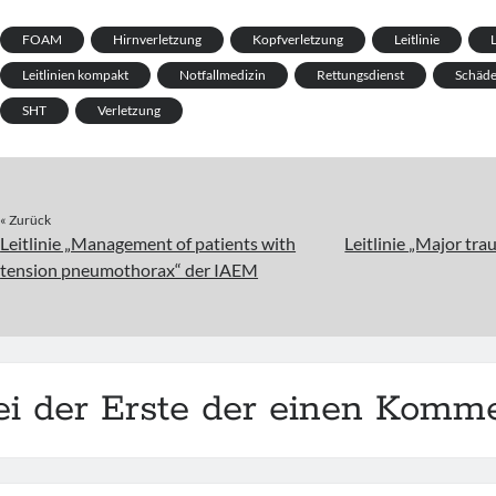
FOAM
Hirnverletzung
Kopfverletzung
Leitlinie
L
Leitlinien kompakt
Notfallmedizin
Rettungsdienst
Schäde
SHT
Verletzung
« Zurück
Leitlinie „Management of patients with
Leitlinie „Major tra
tension pneumothorax“ der IAEM
ei der Erste der einen Komme