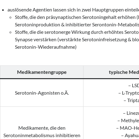
auslösende Agentien lassen sich in zwei Hauptgruppen einteil
Stoffe, die den präsynaptischen Serotoningehalt erhöhen
Serotoninproduktion & inhibitierter Serontonin-Metaboli
Stoffe, die die serotonerge Wirkung durch erhöhtes Seroto
Synapse verstärken (verstärkte Serotoninfreisetzung & blo
Serotonin-Wiederaufnahme)
Medikamentengruppe
typische Me
– LS
Serotonin-Agonisten o.Ä.
– L-Trypt
– Tript
– Linez
– Methyl
Medikamente, die den
– MAO-H
Serotoninmetabolismus inhibitieren
– Ayahu