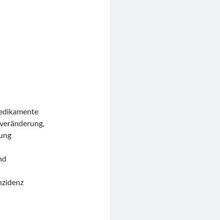
Medikamente
sveränderung,
ung
nd
nzidenz