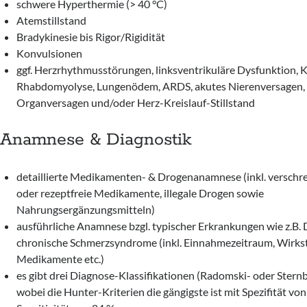
schwere Hyperthermie (> 40 °C)
Atemstillstand
Bradykinesie bis Rigor/Rigidität
Konvulsionen
ggf. Herzrhythmusstörungen, linksventrikuläre Dysfunktion, Kr
Rhabdomyolyse, Lungenödem, ARDS, akutes Nierenversagen, 
Organversagen und/oder Herz-Kreislauf-Stillstand
Anamnese & Diagnostik
detaillierte Medikamenten- & Drogenanamnese (inkl. verschre
oder rezeptfreie Medikamente, illegale Drogen sowie
Nahrungsergänzungsmitteln)
ausführliche Anamnese bzgl. typischer Erkrankungen wie z.B.
chronische Schmerzsyndrome (inkl. Einnahmezeitraum, Wirksto
Medikamente etc.)
es gibt drei Diagnose-Klassifikationen (Radomski- oder Sternb
wobei die Hunter-Kriterien die gängigste ist mit Spezifität vo