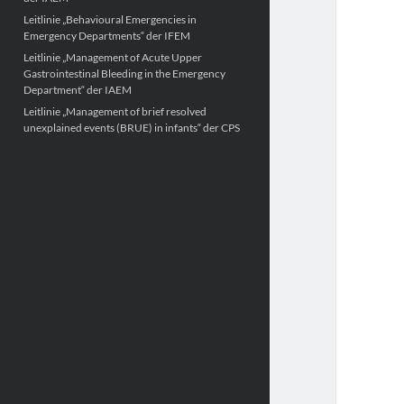
Leitlinie „Behavioural Emergencies in
Emergency Departments“ der IFEM
Leitlinie „Management of Acute Upper
Gastrointestinal Bleeding in the Emergency
Department“ der IAEM
Leitlinie „Management of brief resolved
unexplained events (BRUE) in infants“ der CPS