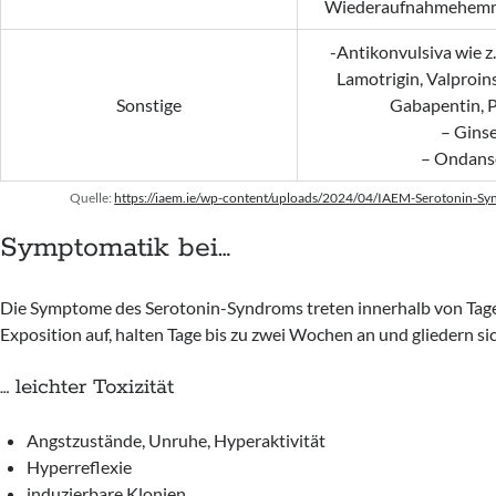
Wiederaufnahmehemme
-Antikonvulsiva wie z
Lamotrigin, Valproin
Sonstige
Gabapentin, P
– Gins
– Ondans
Quelle:
https://iaem.ie/wp-content/uploads/2024/04/IAEM-Serotonin-S
Symptomatik bei…
Die Symptome des Serotonin-Syndroms treten innerhalb von Tag
Exposition auf, halten Tage bis zu zwei Wochen an und gliedern sic
… leichter Toxizität
Angstzustände, Unruhe, Hyperaktivität
Hyperreflexie
induzierbare Klonien