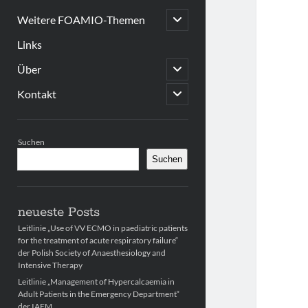
open
Weitere FOAMIO-Themen
child
menu
Links
open
Über
child
menu
open
Kontakt
child
menu
Sidebar
Suchen
Suchen
neueste Posts
Leitlinie „Use of VV ECMO in paediatric patients
for the treatment of acute respiratory failure“
der Polish Society of Anaesthesiology and
Intensive Therapy
Leitlinie „Management of Hypercalcaemia in
Adult Patients in the Emergency Department“
der IAEM