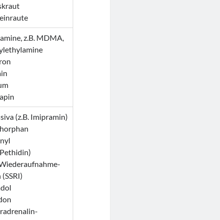
skraut
einraute
tamine, z.B. MDMA,
ylethylamine
ron
in
ium
apin
siva (z.B. Imipramin)
thorphan
nyl
Pethidin)
n-Wiederaufnahme-
 (SSRI)
dol
don
radrenalin-