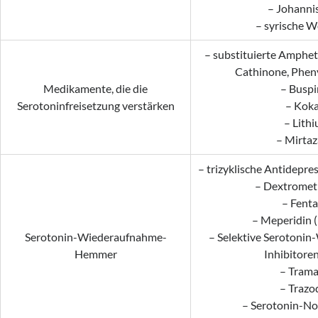
– Johanni
– syrische W
– substituierte Amphe
Cathinone, Phen
Medikamente, die die
– Buspi
Serotoninfreisetzung verstärken
– Koka
– Lith
– Mirtaz
– trizyklische Antidepres
– Dextrome
– Fenta
– Meperidin (
Serotonin-Wiederaufnahme-
– Selektive Serotoni
Hemmer
Inhibitoren
– Trama
– Trazo
– Serotonin-No