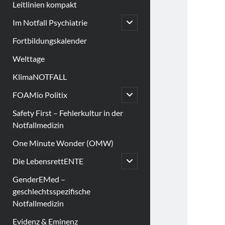
Leitlinien kompakt
open
Im Notfall Psychiatrie
child
menu
Fortbildungskalender
Welttage
KlimaNOTFALL
open
FOAMio Politix
child
menu
Safety First – Fehlerkultur in der
Notfallmedizin
One Minute Wonder (OMW)
open
Die LebensrettENTE
child
menu
GenderEMed –
geschlechtsspezifische
Notfallmedizin
Evidenz & Eminenz