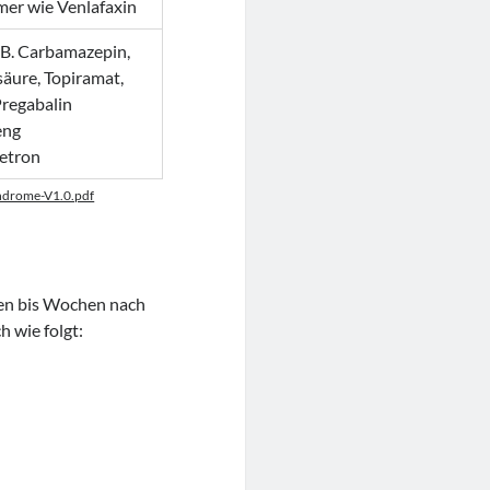
r wie Venlafaxin
.B. Carbamazepin,
säure, Topiramat,
regabalin
eng
etron
yndrome-V1.0.pdf
en bis Wochen nach
h wie folgt: