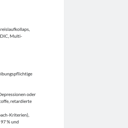
eislaufkollaps,
DIC, Multi-
ibungspflichtige
 Depressionen oder
ffe, retardierte
ach-Kriterien),
n 97 % und