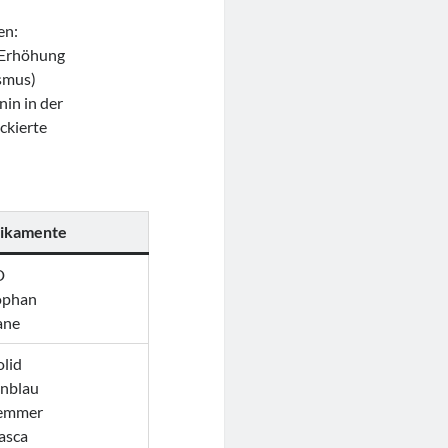
en:
 (Erhöhung
smus)
nin in der
ckierte
dikamente
D
ophan
ane
olid
enblau
emmer
asca