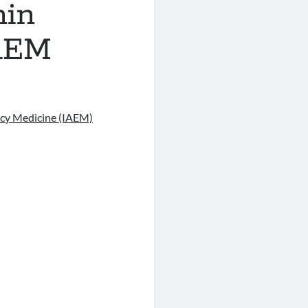
nin
IAEM
ncy Medicine (IAEM)