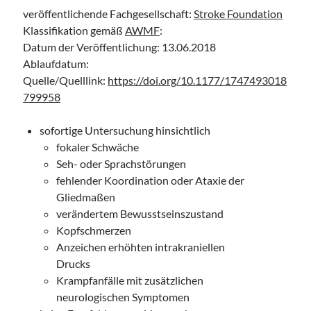
Leitlinie „Bauchschmerz bei Kindern und Jugendlichen – Bildgebende
veröffentlichende Fachgesellschaft:
Stroke Foundation
Diagnostik“ der GPR
Klassifikation gemäß
AWMF
:
Leitlinie „Erbrechen im Kindes- und Jugendalter – Bildgebende
Datum der Veröffentlichung: 13.06.2018
Diagnostik“ der GPR
Ablaufdatum:
Leitlinie „Kopfschmerzen bei Kindern und Jugendlichen – Bildgebende
Quelle/Quelllink:
https://doi.org/10.1177/1747493018
Diagnostik“ der GPR
799958
sofortige Untersuchung hinsichtlich
fokaler Schwäche
Seh- oder Sprachstörungen
fehlender Koordination oder Ataxie der
Gliedmaßen
verändertem Bewusstseinszustand
Kopfschmerzen
Anzeichen erhöhten intrakraniellen
Drucks
Krampfanfälle mit zusätzlichen
neurologischen Symptomen