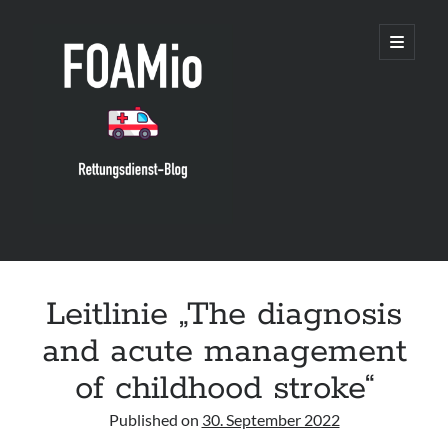
FOAMio
open
primary
menu
Sidebar
Suchen
Suchen
Leitlinie „The diagnosis
and acute management
neueste Posts
of childhood stroke“
Leitlinie „Die geburtshilfliche Analgesie und Anästhesie“ der DGAI
Published on
30. September 2022
Konsensuspapier „Management of endocrine emergencies –
Management of myxoedema coma“ der ETA