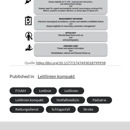
Quelle:
https://doi.org/10.1177/1747493018799958
Published in
Leitlinien kompakt
FOAM
Leitlinie
Leitlinien
Leitlinien kompakt
Notfallmedizin
Pädiatrie
Rettungsdienst
Schlaganfall
Stroke