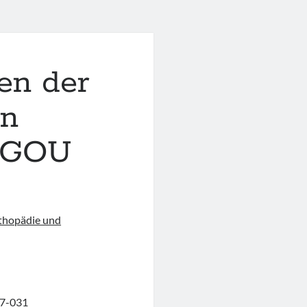
gen der
en
 DGOU
rthopädie und
187-031