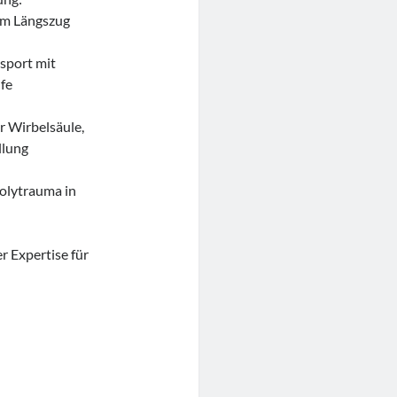
em Längszug
sport mit
fe
 Wirbelsäule,
llung
olytrauma in
r Expertise für