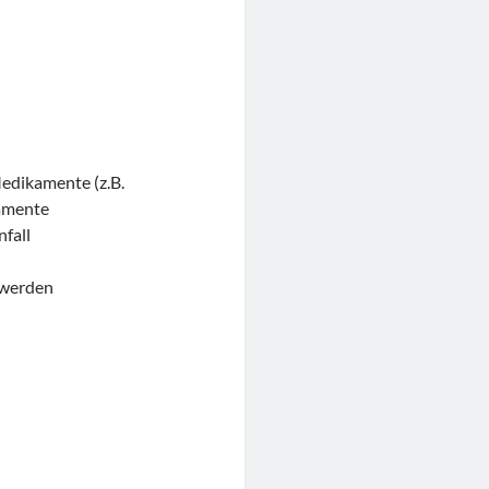
dikamente (z.B.
kamente
nfall
hwerden