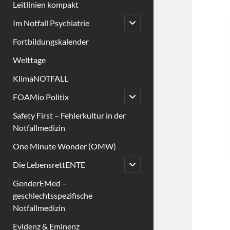
Leitlinien kompakt
open
Im Notfall Psychiatrie
child
menu
Fortbildungskalender
Welttage
KlimaNOTFALL
open
FOAMio Politix
child
menu
Safety First – Fehlerkultur in der
Notfallmedizin
One Minute Wonder (OMW)
open
Die LebensrettENTE
child
menu
GenderEMed –
geschlechtsspezifische
Notfallmedizin
Evidenz & Eminenz