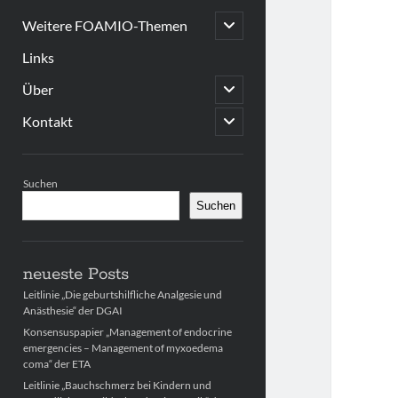
open
Weitere FOAMIO-Themen
child
menu
Links
open
Über
child
menu
open
Kontakt
child
menu
Sidebar
Suchen
Suchen
neueste Posts
Leitlinie „Die geburtshilfliche Analgesie und
Anästhesie“ der DGAI
Konsensuspapier „Management of endocrine
emergencies – Management of myxoedema
coma“ der ETA
Leitlinie „Bauchschmerz bei Kindern und