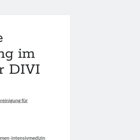
e
ng im
er DIVI
reinigung für
hmen-intensivmedizin