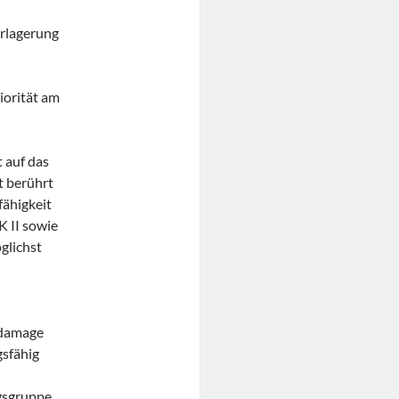
rlagerung
orität am
 auf das
t berührt
fähigkeit
K II sowie
glichst
e
„damage
gsfähig
ngsgruppe