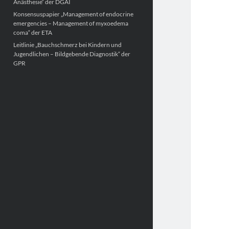
Anästhesie“ der DGAI
Konsensuspapier „Management of endocrine
emergencies – Management of myxoedema
coma“ der ETA
Leitlinie „Bauchschmerz bei Kindern und
Jugendlichen – Bildgebende Diagnostik“ der
GPR