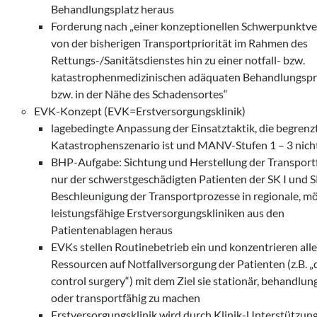
Behandlungsplatz heraus
Forderung nach „einer konzeptionellen Schwerpunktve
von der bisherigen Transportpriorität im Rahmen des
Rettungs-/Sanitätsdienstes hin zu einer notfall- bzw.
katastrophenmedizinischen adäquaten Behandlungspri
bzw. in der Nähe des Schadensortes“
EVK-Konzept (EVK=Erstversorgungsklinik)
lagebedingte Anpassung der Einsatztaktik, die begrenzt
Katastrophenszenario ist und MANV-Stufen 1 – 3 nich
BHP-Aufgabe: Sichtung und Herstellung der Transport
nur der schwerstgeschädigten Patienten der SK I und S
Beschleunigung der Transportprozesse in regionale, mö
leistungsfähige Erstversorgungskliniken aus den
Patientenablagen heraus
EVKs stellen Routinebetrieb ein und konzentrieren all
Ressourcen auf Notfallversorgung der Patienten (z.B. 
control surgery“) mit dem Ziel sie stationär, behandlun
oder transportfähig zu machen
Erstversorgungsklinik wird durch Klinik-Unterstützu