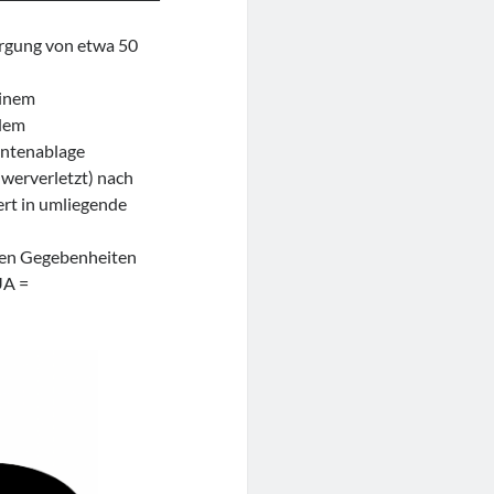
rgung von etwa 50
einem
 dem
entenablage
hwerverletzt) nach
ert in umliegende
hen Gegebenheiten
UA =