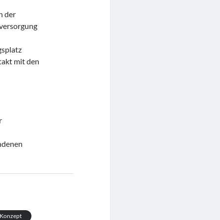
n der
lversorgung
splatz
takt mit den
r
andenen
-Konzept