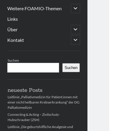
open
Weitere FOAMIO-Themen
child
menu
Links
open
Über
child
menu
open
Kontakt
child
menu
Sidebar
Suchen
Suchen
neueste Posts
Leitlinie „Palliativmedizin für Patient:innen mit
einer nicht heilbaren Krebserkrankung“ der DG
Palliativmedizin
Connecting & Acting – Zivilschutz-
Hubschrauber (ZSH)
Leitlinie „Die geburtshilfliche Analgesie und