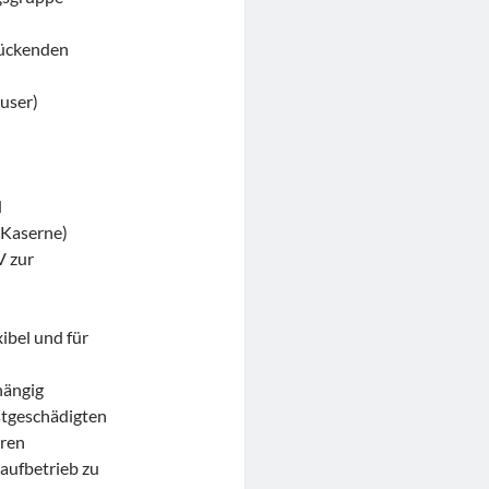
rückenden
user)
n
d
 Kaserne)
V zur
ibel und für
hängig
stgeschädigten
eren
aufbetrieb zu