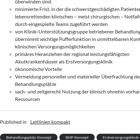
überwinden sind.
minimierte Frist, in der die schwerstgeschädigten Patiente
lebensrettenden klinischen – meist chirurgischen – Notfal
durch eingespielte Teams zugeführt werden
von Klinik-Unterstützungsgruppe betriebener Behandlung
übernimmt wichtige Pufferfunktion in unmittelbarem Kon
klinischen Versorgungsmöglichkeiten
primäres Heranziehen der regional leistungsfähigsten
Akutkrankenhäuser als Erstversorgungsklinik
ökonomische Vorteile
Vermeidung personeller und materieller Überfrachtung de
Behandlungsplätze
sach- und zeitgerecht Nutzung der klinisch ohnehin vorh
Ressourcen
Published in
Leitlinien kompakt
Behandlungsplatz-Konzept
BHP-Konzept
Erstversorgungsklinik