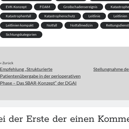
EVK-Konzept
FOAM
Großschadensereignis
Katastroph
Katastrophenfall
Katastrophenschutz
Leitlinie
Leitlinien
Leitlinien kompakt
Notfall
Notfallmedizin
Rettungsdienst
Sichtungskategorien
« Zurück
Empfehlung „Strukturierte
Stellungnahme der
Patientenübergabe in der perioperativen
Phase – Das SBAR-Konzept“ der DGAI
ei der Erste der einen Komme