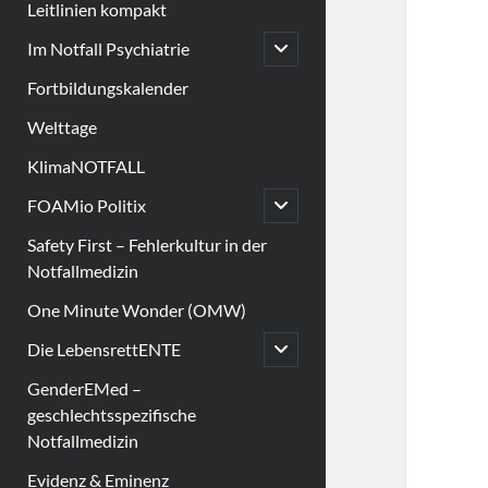
Leitlinien kompakt
open
Im Notfall Psychiatrie
child
menu
Fortbildungskalender
Welttage
KlimaNOTFALL
open
FOAMio Politix
child
menu
Safety First – Fehlerkultur in der
Notfallmedizin
One Minute Wonder (OMW)
open
Die LebensrettENTE
child
menu
GenderEMed –
geschlechtsspezifische
Notfallmedizin
Evidenz & Eminenz