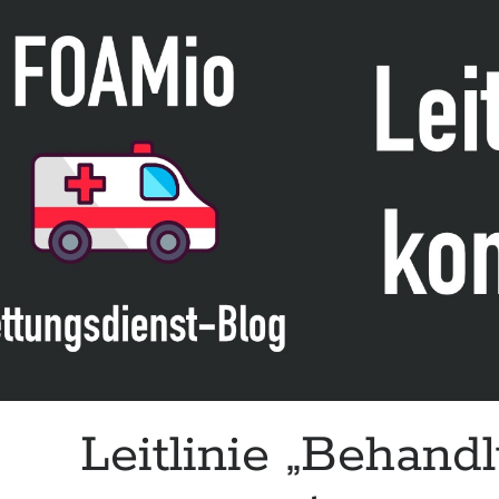
Care
Guidelines
for
Medical
Personnel“
des
CoTCCC
(Update
2026)
Leitlinie „Behand