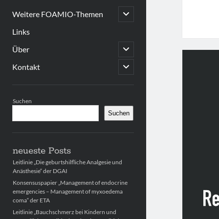
open
Weitere FOAMIO-Themen
child
menu
Links
open
Über
child
menu
open
Kontakt
child
menu
Sidebar
Suchen
Suchen
neueste Posts
Leitlinie „Die geburtshilfliche Analgesie und
Anästhesie“ der DGAI
Konsensuspapier „Management of endocrine
emergencies – Management of myxoedema
coma“ der ETA
Leitlinie „Bauchschmerz bei Kindern und