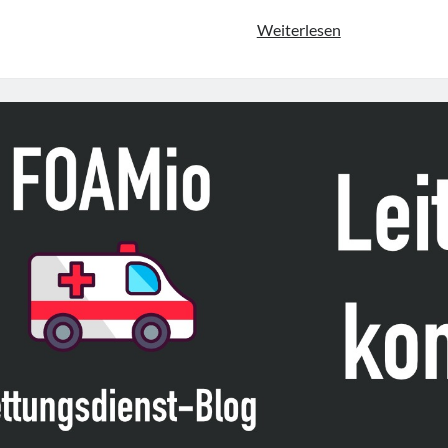
Leitlinie
Weiterlesen
„Acute
Pancreatitis
(iLATAM-
AP)“
der
AESPANC,
OPGE,
SIED
&
SPG