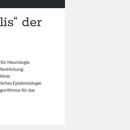
lis“ der
 für Neurologie
entlichung:
link:
zliches Epidemiologie
lgorithmus für das