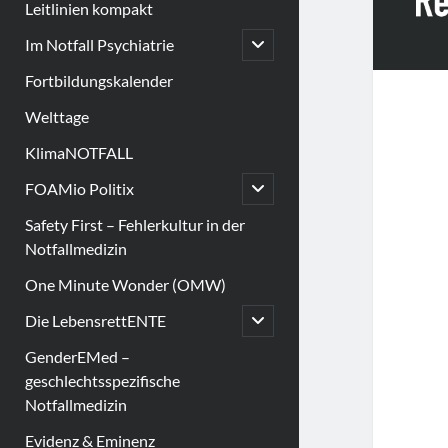
Leitlinien kompakt
open
Im Notfall Psychiatrie
child
menu
Fortbildungskalender
Welttage
KlimaNOTFALL
open
FOAMio Politix
child
menu
Safety First – Fehlerkultur in der
Notfallmedizin
One Minute Wonder (OMW)
open
Die LebensrettENTE
child
menu
GenderEMed –
geschlechtsspezifische
Notfallmedizin
Evidenz & Eminenz