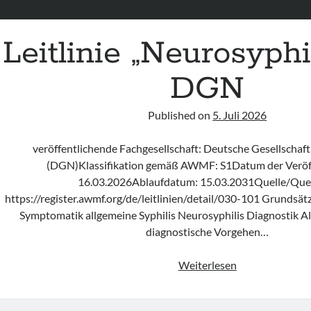
Leitlinie „Neurosyphi
DGN
Published on
5. Juli 2026
veröffentlichende Fachgesellschaft: Deutsche Gesellschaft
(DGN)Klassifikation gemäß AWMF: S1Datum der Veröff
16.03.2026Ablaufdatum: 15.03.2031Quelle/Quell
https://register.awmf.org/de/leitlinien/detail/030-101 Grundsät
Symptomatik allgemeine Syphilis Neurosyphilis Diagnostik A
diagnostische Vorgehen…
Leitlinie
Weiterlesen
„Neurosyphilis“
der