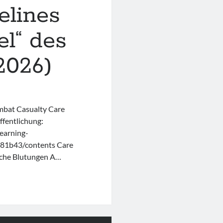
elines
el“ des
2026)
ombat Casualty Care
fentlichung:
earning-
d81b43/contents Care
liche Blutungen A…