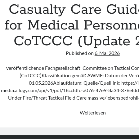
Casualty Care Guid
for Medical Personn
CoTCCC (Update 
Published on
6. Mai 2026
veröffentlichende Fachgesellschaft: Committee on Tactical C
(CoTCCC)Klassifikation gemäß AWMF: Datum der Veröf
01.05.2026Ablaufdatum: Quelle/Quelllink: https://l
media.allogy.com/api/v1/pdf/18ccfdfc-a076-47e9-8a34-376efd
Under Fire/Threat Tactical Field Care massive/lebensbedroh
Leitlinie
Weiterlesen
„Tactical
Combat
Casualty