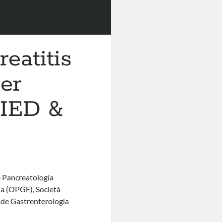
reatitis
er
IED &
e Pancreatología
a (OPGE), Società
 de Gastrenterologia
…