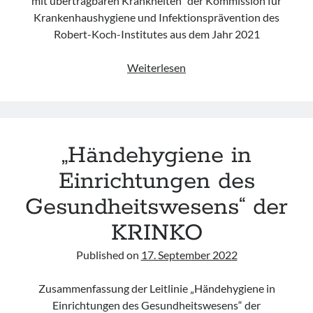
mit übertragbaren Krankheiten“ der Kommission für
KRINKO
Krankenhaushygiene und Infektionsprävention des
Robert-Koch-Institutes aus dem Jahr 2021
„Infektionsprävention
Weiterlesen
im
Rahmen
der
Pflege
„Händehygiene in
und
Behandlung
Einrichtungen des
von
Gesundheitswesens“ der
Patienten
mit
KRINKO
übertragbaren
Krankheiten“
Published on
17. September 2022
der
KRINKO
Zusammenfassung der Leitlinie „Händehygiene in
Einrichtungen des Gesundheitswesens“ der