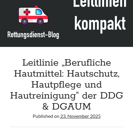
Leitlinie „Die geburtshilfliche Analgesie und Anästhesie“ der DGAI
Konsensuspapier „Management of endocrine emergencies –
Management of myxoedema coma“ der ETA
Leitlinie „Bauchschmerz bei Kindern und Jugendlichen – Bildgebende
Diagnostik“ der GPR
Leitlinie „Berufliche
Hautmittel: Hautschutz,
Hautpflege und
Hautreinigung“ der DDG
& DGAUM
Published on
23. November 2025