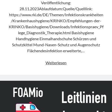
Veröffentlichung:
28.11.2023Ablaufdatum:Quelle/Quelllink:
https://www.rki.de/DE/Themen/Infektionskrankheiten
/Krankenhaushygiene/KRINKO/Empfehlungen-der-
KRINKO/Basishygiene/Downloads/Infektionspraev_Pf
lege_Diagnostik_Therapie.html Basishygiene
Handhygiene Einmalhandschuhe Schürzen und
Schutzkittel Mund-Nasen-Schutz und Augenschutz
Flächendesinfektion erweiterte,…
„Infektionsprävention
Weiterlesen
im
Rahmen
der
Pflege
und
Behandlung
von
Patienten