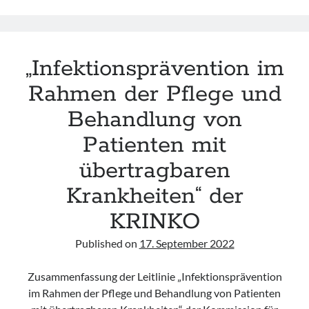
Personal
in
medizinischen
„Infektionsprävention im
Einrichtungen
in
Rahmen der Pflege und
Deutschland
Behandlung von
–
Empfehlungen
Patienten mit
zur
übertragbaren
Umsetzung
der
Krankheiten“ der
gesetzlichen
Regelung
KRINKO
in
Published on
17. September 2022
§
23a
Zusammenfassung der Leitlinie „Infektionsprävention
IfSG“
im Rahmen der Pflege und Behandlung von Patienten
der