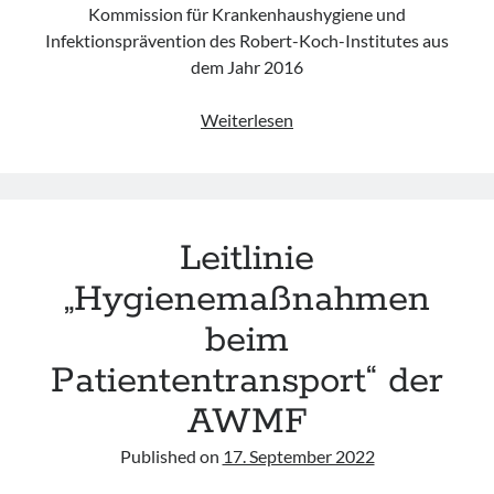
Kommission für Krankenhaushygiene und
Infektionsprävention des Robert-Koch-Institutes aus
dem Jahr 2016
„Händehygiene
Weiterlesen
in
Einrichtungen
des
Gesundheitswesens“
Leitlinie
der
KRINKO
„Hygienemaßnahmen
beim
Patiententransport“ der
AWMF
Published on
17. September 2022