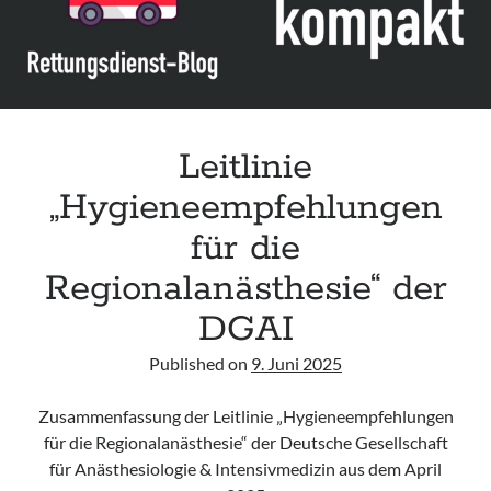
mit
übertragbaren
Krankheiten“
der
KRINKO
(Update
Leitlinie
2023)
„Hygieneempfehlungen
für die
Regionalanästhesie“ der
DGAI
Published on
9. Juni 2025
Zusammenfassung der Leitlinie „Hygieneempfehlungen
für die Regionalanästhesie“ der Deutsche Gesellschaft
für Anästhesiologie & Intensivmedizin aus dem April