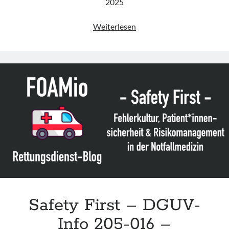
2025
Leitlinie
Weiterlesen
„Hygieneempfehlungen
für
die
Regionalanästhesie“
der
DGAI
Safety First – DGUV-
Info 205-016 –