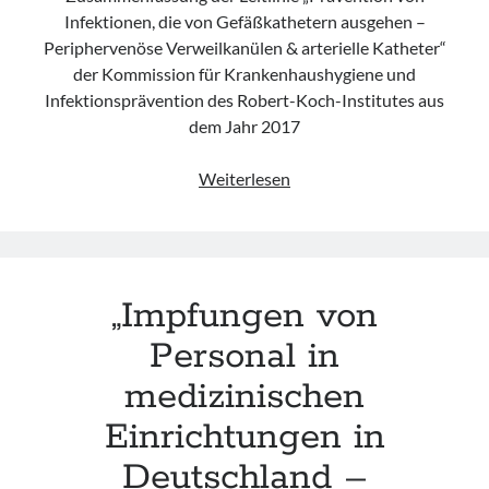
Infektionen, die von Gefäßkathetern ausgehen –
Periphervenöse Verweilkanülen & arterielle Katheter“
der Kommission für Krankenhaushygiene und
Infektionsprävention des Robert-Koch-Institutes aus
dem Jahr 2017
„Prävention
Weiterlesen
von
Infektionen,
die
von
„Impfungen von
Gefäßkathetern
ausgehen
Personal in
–
medizinischen
Periphervenöse
Verweilkanülen
Einrichtungen in
&
Deutschland –
arterielle