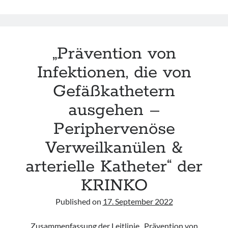
–
Welt-
Tollwut-
Tag
„Prävention von
Infektionen, die von
Gefäßkathetern
ausgehen –
Periphervenöse
Verweilkanülen &
arterielle Katheter“ der
KRINKO
Published on
17. September 2022
Zusammenfassung der Leitlinie „Prävention von