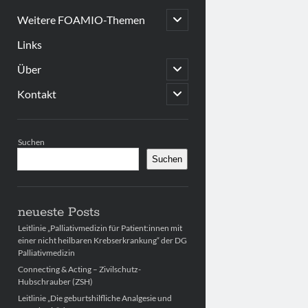
open
Weitere FOAMIO-Themen
child
menu
Links
open
Über
child
menu
open
Kontakt
child
menu
Sidebar
Suchen
Suchen
neueste Posts
Leitlinie „Palliativmedizin für Patient:innen mit
einer nicht heilbaren Krebserkrankung“ der DG
Palliativmedizin
Connecting & Acting – Zivilschutz-
Hubschrauber (ZSH)
Leitlinie „Die geburtshilfliche Analgesie und