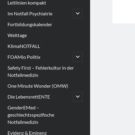
Leitlinien kompakt
open
Im Notfall Psychiatrie
child
menu
Fortbildungskalender
Welttage
KlimaNOTFALL
open
FOAMio Politix
child
menu
Safety First – Fehlerkultur in der
Notfallmedizin
One Minute Wonder (OMW)
open
Die LebensrettENTE
child
menu
GenderEMed –
geschlechtsspezifische
Notfallmedizin
Evidenz & Eminenz