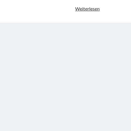
Leitlinie
Weiterlesen
„Kniegelenklux
der
DGOU