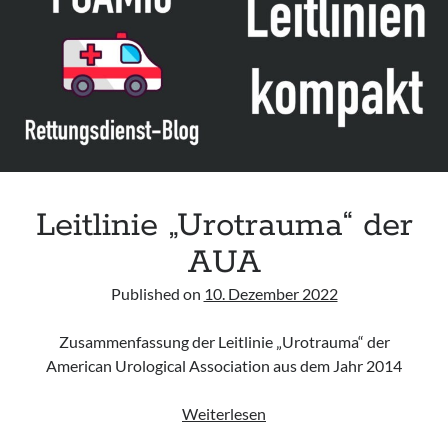
children“
des
CHQ
Leitlinie „Urotrauma“ der
AUA
Published on
10. Dezember 2022
Zusammenfassung der Leitlinie „Urotrauma“ der
American Urological Association aus dem Jahr 2014
Leitlinie
Weiterlesen
„Urotrauma“