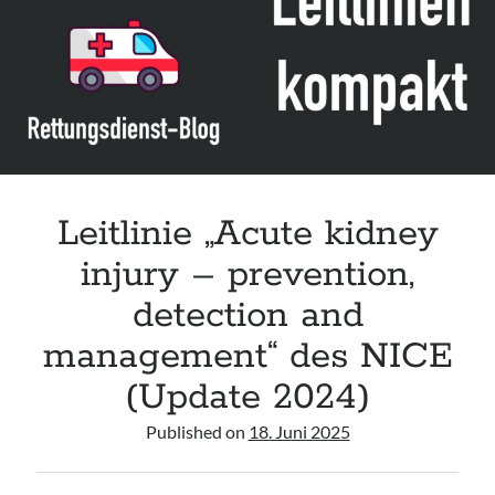
Leitlinie „Bauchschmerz bei Kindern und Jugendlichen – Bildgebende
Diagnostik“ der GPR
Leitlinie „Erbrechen im Kindes- und Jugendalter – Bildgebende
Diagnostik“ der GPR
Leitlinie „Kopfschmerzen bei Kindern und Jugendlichen – Bildgebende
Diagnostik“ der GPR
Leitlinie „Acute kidney
injury – prevention,
detection and
management“ des NICE
(Update 2024)
Published on
18. Juni 2025