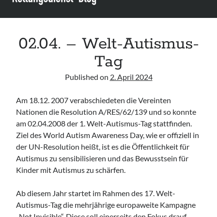
Leitlinie „Management of Hypercalcaemia in Adult Patients in the
Emergency Department“ der IAEM
Leitlinie „Behavioural Emergencies in Emergency Departments“ der IFEM
Leitlinie „Management of Acute Upper Gastrointestinal Bleeding in the
02.04. – Welt-Autismus-
Emergency Department“ der IAEM
Tag
Leitlinie „Management of brief resolved unexplained events (BRUE) in
infants“ der CPS
Published on
2. April 2024
Am 18.12. 2007 verabschiedeten die Vereinten
Nationen die Resolution A/RES/62/139 und so konnte
am 02.04.2008 der 1. Welt-Autismus-Tag stattfinden.
Ziel des World Autism Awareness Day, wie er offiziell in
der UN-Resolution heißt, ist es die Öffentlichkeit für
Autismus zu sensibilisieren und das Bewusstsein für
Kinder mit Autismus zu schärfen.
Ab diesem Jahr startet im Rahmen des 17. Welt-
Autismus-Tag die mehrjährige europaweite Kampagne
„Not Invisible“. Diese soll einerseits den Fokus drauf