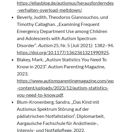
https://ellasblog.de/autismus/herausforderndes
-verhalten-overload-meltdown/
.
Beverly, Judith, Theodoros Giannouchos, und
Timothy Callaghan. „Examining Frequent
Emergency Department Use among Children
and Adolescents with Autism Spectrum
Disorder“.
Autism
25, Nr. 5 (Juli 2021): 1382–94.
https://doi.org/10.1177/1362361321990925
.
Blakey, Mark. „Autism Statistics You Need To
Know in 2023“. Autism Parenting Magazine,
2023.
https://www.autismparentingmagazine.com/wp
-content/uploads/2023/12/autism-statistics-
you-need-to-know.pdf
.
Blum-Kronenberg, Sandra. „Das Kind mit
Autismus Spektrum Störung auf der
pädiatrischen Notfallstation“. Diplomarbeit,
Aargauische Fachschule für Anästhesie-,
Intensiv- und Notfallpflege, 2022.