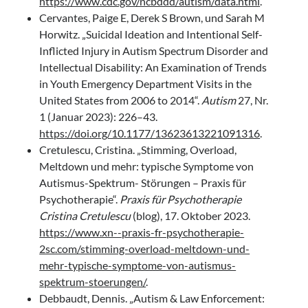
https://www.cdc.gov/ncbddd/autism/data.html
.
Cervantes, Paige E, Derek S Brown, und Sarah M
Horwitz. „Suicidal Ideation and Intentional Self-
Inflicted Injury in Autism Spectrum Disorder and
Intellectual Disability: An Examination of Trends
in Youth Emergency Department Visits in the
United States from 2006 to 2014“.
Autism
27, Nr.
1 (Januar 2023): 226–43.
https://doi.org/10.1177/13623613221091316
.
Cretulescu, Cristina. „Stimming, Overload,
Meltdown und mehr: typische Symptome von
Autismus-Spektrum- Störungen – Praxis für
Psychotherapie“.
Praxis für Psychotherapie
Cristina Cretulescu
(blog), 17. Oktober 2023.
https://www.xn--praxis-fr-psychotherapie-
2sc.com/stimming-overload-meltdown-und-
mehr-typische-symptome-von-autismus-
spektrum-stoerungen/
.
Debbaudt, Dennis. „Autism & Law Enforcement: