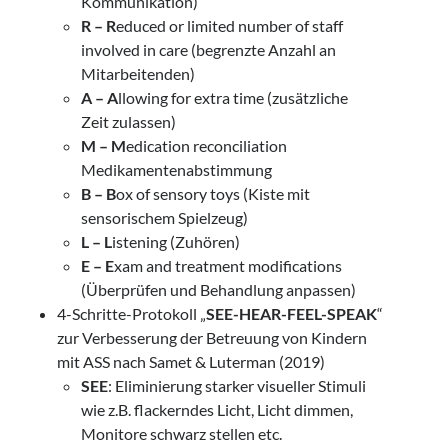
Kommunikation)
R – R
educed or limited number of staff
involved in care (begrenzte Anzahl an
Mitarbeitenden)
A – A
llowing for extra time (zusätzliche
Zeit zulassen)
M – M
edication reconciliation
Medikamentenabstimmung
B – B
ox of sensory toys (Kiste mit
sensorischem Spielzeug)
L – L
istening (Zuhören)
E – E
xam and treatment modifications
(Überprüfen und Behandlung anpassen)
4-Schritte-Protokoll „
SEE-HEAR-FEEL-SPEAK
“
zur Verbesserung der Betreuung von Kindern
mit ASS nach Samet & Luterman (2019)
SEE
: Eliminierung starker visueller Stimuli
wie z.B. flackerndes Licht, Licht dimmen,
Monitore schwarz stellen etc.