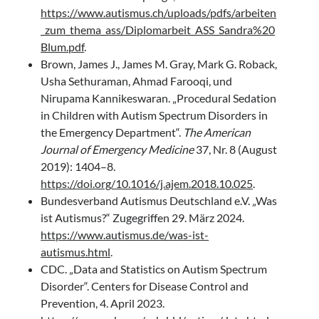
https://www.autismus.ch/uploads/pdfs/arbeiten
_zum_thema_ass/Diplomarbeit_ASS_Sandra%20
Blum.pdf
.
Brown, James J., James M. Gray, Mark G. Roback,
Usha Sethuraman, Ahmad Farooqi, und
Nirupama Kannikeswaran. „Procedural Sedation
in Children with Autism Spectrum Disorders in
the Emergency Department“.
The American
Journal of Emergency Medicine
37, Nr. 8 (August
2019): 1404–8.
https://doi.org/10.1016/j.ajem.2018.10.025
.
Bundesverband Autismus Deutschland e.V. „Was
ist Autismus?“ Zugegriffen 29. März 2024.
https://www.autismus.de/was-ist-
autismus.html
.
CDC. „Data and Statistics on Autism Spectrum
Disorder“. Centers for Disease Control and
Prevention, 4. April 2023.