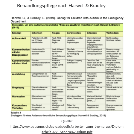
Behandlungspflege nach Harwell & Bradley
Quelle:
https://www.autismus.ch/uploads/pdfs/arbeiten_zum_thema_ass/Diplom
arbeit_ASS_Sandra%20Blum.pdf