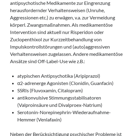
antipsychotische Medikamente zur Eingrenzung
herausfordernder Verhaltensweisen (Unruhe,
Aggressionen etc.) zu erwägen, v.a. zur Vermeidung
körperl. Zwangsmaßnahmen. Als medikamentöse
Intervention sind aktuell nur Risperidon oder
Zuclopenthixol zur Kurzzeitbehandlung von
Impulskontrollstörungen und (auto)aggressiven
Verhaltensweisen zugelassen. Andere medikamentöse
Ansätze sind Off-Label-Use wie z.B.:
atypischen Antipsychotika (Aripiprazol)
α2-adrenerge Agonisten (Clonidin, Guanfacin)
SSRIs (Fluvoxamin, Citalopram)
antikonvulsive Stimmungsstabilisatoren
(Valproinsäure und Divalproex-Natrium)
Serotonin-Norepinephrin-Wiederaufnahme-
Hemmer (Venlafaxin)
Neben der Berücksichtigung psychischer Probleme ist