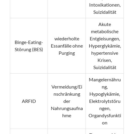
Intoxikationen,
Suizidalität
Akute
metabolische
wiederholte
Entgleisungen,
Binge-Eating-
Essanfälle ohne
Hyperglykämie,
Störung (BES)
Purging
hypertensive
Krisen,
Suizidalität
Mangelernähru
Vermeidung/Ei
ng,
nschränkung
Hypoglykämie,
ARFID
der
Elektrolytstöru
Nahrungsaufna
ngen,
hme
Organdysfunkti
on