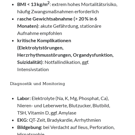
2
BMI < 13 kg/m
: extrem hohes Mortalitätsrisiko,
häufig Zwangsmaßnahmen erforderlich
rasche Gewichtsabnahme (> 20 % in 6
Monaten)
: akute Gefährdung, stationäre
Aufnahme empfohlen
kritische Komplikationen
(Elektrolytstörungen,
Herzrhythmusstörungen, Organdysfunktion,
Suizidalität)
: Notfallindikation, ggf.
Intensivstation
Diagnostik und Monitoring
Labor:
Elektrolyte (Na, K, Mg, Phosphat, Ca),
Nieren- und Leberwerte, Blutzucker, Blutbild,
TSH, Vitamin D, ggf. Amylase
EKG:
QT-Zeit, Bradykardie, Arrhythmien
Bildgebung:
bei Verdacht auf Ileus, Perforation,
Hirnatrophie