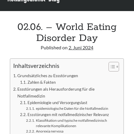
Leitlinie „Management of Hypercalcaemia in Adult Patients in the
Emergency Department“ der IAEM
Leitlinie „Behavioural Emergencies in Emergency Departments“ der IFEM
Leitlinie „Management of Acute Upper Gastrointestinal Bleeding in the
02.06. – World Eating
Emergency Department“ der IAEM
Disorder Day
Leitlinie „Management of brief resolved unexplained events (BRUE) in
infants“ der CPS
Published on
2. Juni 2024
Inhaltsverzeichnis
Grundsätzliches zu Essstörungen
Zahlen & Fakten
Essstörungen als Herausforderung für die
Notfallmedizin
Epidemiologie und Versorgungslast
epidemiologische Daten für die Notfallmedizin
Essstörungen mit notfallmedizinischer Relevanz
Klassifikation und typische notfallmedizinisch
relevante Komplikationen
Anorexia nervosa