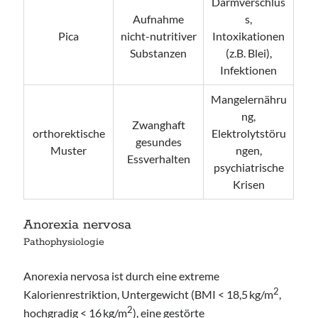
Darmverschlus
Aufnahme
s,
Pica
nicht-nutritiver
Intoxikationen
Substanzen
(z.B. Blei),
Infektionen
Mangelernähru
ng,
Zwanghaft
orthorektische
Elektrolytstöru
gesundes
Muster
ngen,
Essverhalten
psychiatrische
Krisen
Anorexia nervosa
Pathophysiologie
Anorexia nervosa ist durch eine extreme
2
Kalorienrestriktion, Untergewicht (BMI < 18,5 kg/m
,
2
hochgradig < 16 kg/m
), eine gestörte