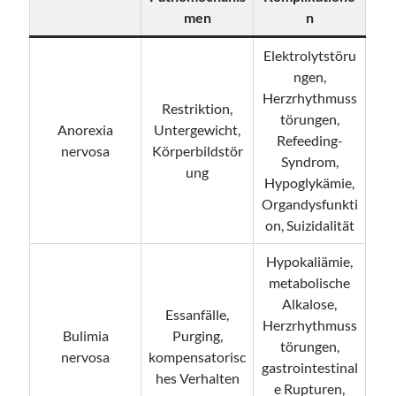
men
n
Elektrolytstöru
ngen,
Herzrhythmuss
Restriktion,
törungen,
Anorexia
Untergewicht,
Refeeding-
nervosa
Körperbildstör
Syndrom,
ung
Hypoglykämie,
Organdysfunkti
on, Suizidalität
Hypokaliämie,
metabolische
Alkalose,
Essanfälle,
Herzrhythmuss
Bulimia
Purging,
törungen,
nervosa
kompensatorisc
gastrointestinal
hes Verhalten
e Rupturen,