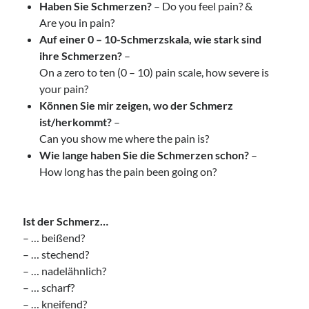
Haben Sie Schmerzen?
– Do you feel pain? &
Are you in pain?
Auf einer 0 – 10-Schmerzskala, wie stark sind
ihre Schmerzen?
–
On a zero to ten (0 – 10) pain scale, how severe is
your pain?
Können Sie mir zeigen, wo der Schmerz
ist/herkommt?
–
Can you show me where the pain is?
Wie lange haben Sie die Schmerzen schon?
–
How long has the pain been going on?
Ist der Schmerz…
– … beißend?
– … stechend?
– … nadelähnlich?
– … scharf?
– … kneifend?