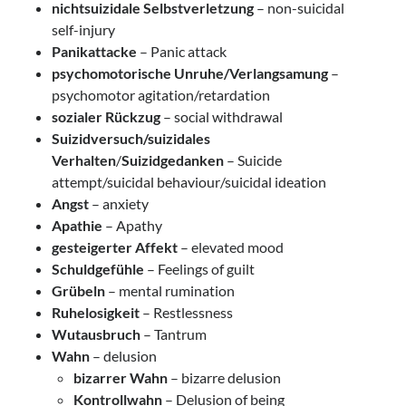
nichtsuizidale Selbstverletzung
– non-suicidal
self-injury
Panikattacke
– Panic attack
psychomotorische Unruhe/
Verlangsamung
–
psychomotor agitation/retardation
sozialer Rückzug
– social withdrawal
Suizidversuch/suizidales
Verhalten
/
Suizidgedanken
– Suicide
attempt/suicidal behaviour/suicidal ideation
Angst
– anxiety
Apathie
– Apathy
gesteigerter Affekt
– elevated mood
Schuldgefühle
– Feelings of guilt
Grübeln
– mental rumination
Ruhelosigkeit
– Restlessness
Wutausbruch
– Tantrum
Wahn
– delusion
bizarrer Wahn
– bizarre delusion
Kontrollwahn
– Delusion of being