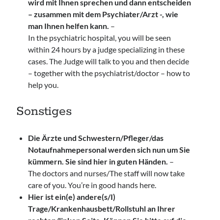
wird mit Ihnen sprechen und dann entscheiden
– zusammen mit dem Psychiater/Arzt -, wie
man Ihnen helfen kann.
–
In the psychiatric hospital, you will be seen
within 24 hours by a judge specializing in these
cases. The Judge will talk to you and then decide
– together with the psychiatrist/doctor – how to
help you.
Sonstiges
Die Ärzte und Schwestern/Pfleger/das
Notaufnahmepersonal werden sich nun um Sie
kümmern. Sie sind hier in guten Händen.
–
The doctors and nurses/The staff will now take
care of you. You’re in good hands here.
Hier ist ein(e) andere(s/I)
Trage/Krankenhausbett/Rollstuhl an Ihrer