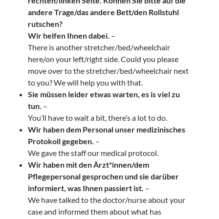
rechten/linken Seite. Können Sie bitte auf die
andere Trage/das andere Bett/den Rollstuhl
rutschen?
Wir helfen Ihnen dabei.
–
There is another stretcher/bed/wheelchair
here/on your left/right side. Could you please
move over to the stretcher/bed/wheelchair next
to you? We will help you with that.
Sie müssen leider etwas warten, es is viel zu
tun.
–
You’ll have to wait a bit, there’s a lot to do.
Wir haben dem Personal unser medizinisches
Protokoll gegeben.
–
We gave the staff our medical protocol.
Wir haben mit den Ärzt*innen/dem
Pflegepersonal gesprochen und sie darüber
informiert, was Ihnen passiert ist.
–
We have talked to the doctor/nurse about your
case and informed them about what has