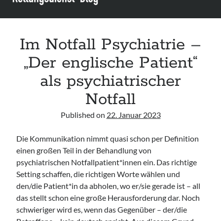
Leitlinie „Die geburtshilfliche Analgesie und Anästhesie“ der DGAI
Konsensuspapier „Management of endocrine emergencies –
Management of myxoedema coma“ der ETA
Im Notfall Psychiatrie –
Leitlinie „Bauchschmerz bei Kindern und Jugendlichen – Bildgebende
Diagnostik“ der GPR
„Der englische Patient“
als psychiatrischer
Notfall
Published on
22. Januar 2023
Die Kommunikation nimmt quasi schon per Definition
einen großen Teil in der Behandlung von
psychiatrischen Notfallpatient*innen ein. Das richtige
Setting schaffen, die richtigen Worte wählen und
den/die Patient*in da abholen, wo er/sie gerade ist – all
das stellt schon eine große Herausforderung dar. Noch
schwieriger wird es, wenn das Gegenüber – der/die