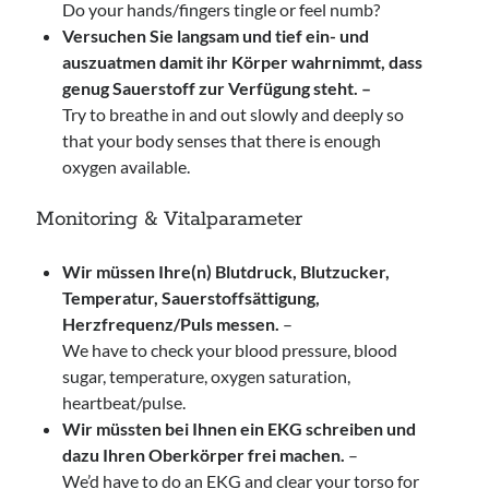
Do your hands/fingers tingle or feel numb?
Versuchen Sie langsam und tief ein- und
auszuatmen damit ihr Körper wahrnimmt, dass
genug Sauerstoff zur Verfügung steht.
–
Try to breathe in and out slowly and deeply so
that your body senses that there is enough
oxygen available.
Monitoring & Vitalparameter
Wir müssen Ihre(n) Blutdruck, Blutzucker,
Temperatur, Sauerstoffsättigung,
Herzfrequenz/Puls messen.
–
We have to check your blood pressure, blood
sugar, temperature, oxygen saturation,
heartbeat/pulse.
Wir müssten bei Ihnen ein EKG schreiben und
dazu Ihren Oberkörper frei machen.
–
We’d have to do an EKG and clear your torso for