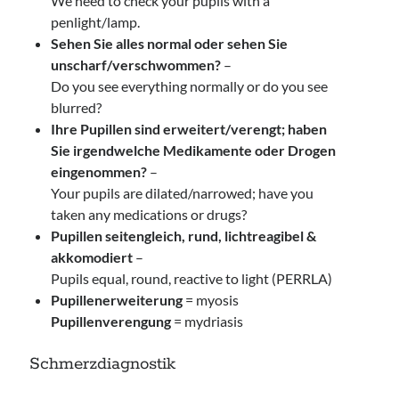
We need to check your pupils with a
penlight/lamp.
Sehen Sie alles normal oder sehen Sie
unscharf/verschwommen?
–
Do you see everything normally or do you see
blurred?
Ihre Pupillen sind erweitert/verengt; haben
Sie irgendwelche Medikamente oder Drogen
eingenommen?
–
Your pupils are dilated/narrowed; have you
taken any medications or drugs?
Pupillen seitengleich, rund, lichtreagibel &
akkomodiert
–
Pupils equal, round, reactive to light (PERRLA)
Pupillenerweiterung
= myosis
Pupillenverengung
= mydriasis
Schmerzdiagnostik