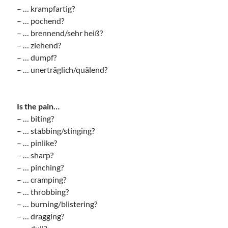
– … krampfartig?
– … pochend?
– … brennend/sehr heiß?
– … ziehend?
– … dumpf?
– … unerträglich/quälend?
Is the pain…
– … biting?
– … stabbing/stinging?
– … pinlike?
– … sharp?
– … pinching?
– … cramping?
– … throbbing?
– … burning/blistering?
– … dragging?