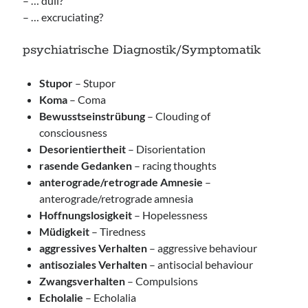
– … dull?
– … excruciating?
psychiatrische Diagnostik/Symptomatik
Stupor
– Stupor
Koma
– Coma
Bewusstseinstrübung
– Clouding of
consciousness
Desorientiertheit
– Disorientation
rasende Gedanken
– racing thoughts
anterograde/retrograde Amnesie
–
anterograde/retrograde amnesia
Hoffnungslosigkeit
– Hopelessness
Müdigkeit
– Tiredness
aggressives Verhalten
– aggressive behaviour
antisoziales Verhalten
– antisocial behaviour
Zwangsverhalten
– Compulsions
Echolalie
– Echolalia