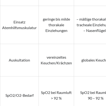
geringe bis milde
– mäßige thoraka
Einsatz
thorakale
tracheale Einzieh
Atemhilfsmuskulatur
Einziehungen
– Nasenflüge
vereinzeltes
Auskultation
globales Keuc
Keuchen/Krächzen
SpO2 bei Raumluft
SpO2 bei Rauml
SpO2/O2-Bedarf
> 92 %
90 – 92 %