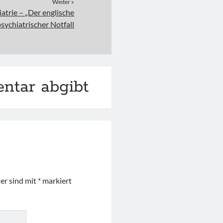
Weiter »
iatrie – „Der englische
psychiatrischer Notfall
ntar abgibt
der sind mit
*
markiert