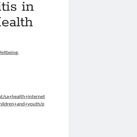
tis in
ealth
ellbeing,
t/sa+health+internet
/children+and+youth/p