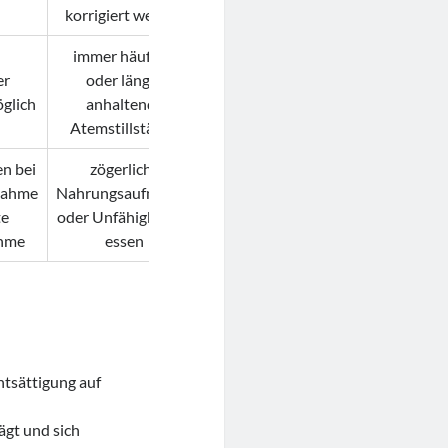
korrigiert werden
immer häufiger
er
oder länger
glich
anhaltende
Atemstillstände
en bei
zögerliche
nahme
Nahrungsaufnahme
te
oder Unfähigkeit zu
hme
essen
ntsättigung auf
ägt und sich