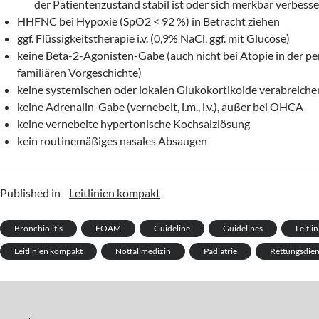
der Patientenzustand stabil ist oder sich merkbar verbesse
HHFNC bei Hypoxie (SpO2 < 92 %) in Betracht ziehen
ggf. Flüssigkeitstherapie i.v. (0,9% NaCl, ggf. mit Glucose)
keine Beta-2-Agonisten-Gabe (auch nicht bei Atopie in der pe
familiären Vorgeschichte)
keine systemischen oder lokalen Glukokortikoide verabreiche
keine Adrenalin-Gabe (vernebelt, i.m., i.v.), außer bei OHCA
keine vernebelte hypertonische Kochsalzlösung
kein routinemäßiges nasales Absaugen
Published in
Leitlinien kompakt
Bronchiolitis
FOAM
Guideline
Guidelines
Leitlin
Leitlinien kompakt
Notfallmedizin
Pädiatrie
Rettungsdien