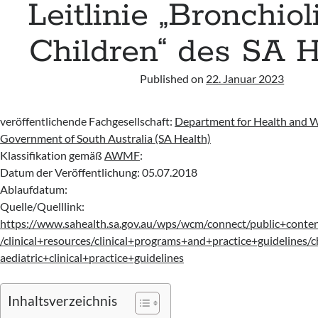
Leitlinie „Bronchioli
Children“ des SA H
Published on
22. Januar 2023
veröffentlichende Fachgesellschaft:
Department for Health and W
Government of South Australia (SA Health)
Klassifikation gemäß
AWMF
:
Datum der Veröffentlichung: 05.07.2018
Ablaufdatum:
Quelle/Quelllink:
https://www.sahealth.sa.gov.au/wps/wcm/connect/public+conten
/clinical+resources/clinical+programs+and+practice+guidelines
aediatric+clinical+practice+guidelines
Inhaltsverzeichnis