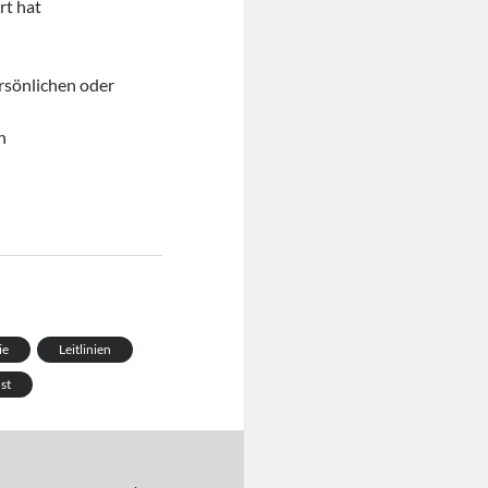
rt hat
rsönlichen oder
n
ie
Leitlinien
st