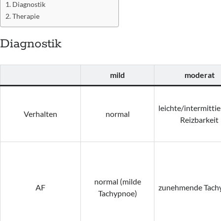
Diagnostik
Therapie
Diagnostik
mild
moderat
leichte/intermitti
Verhalten
normal
Reizbarkeit
normal (milde
AF
zunehmende Tach
Tachypnoe)