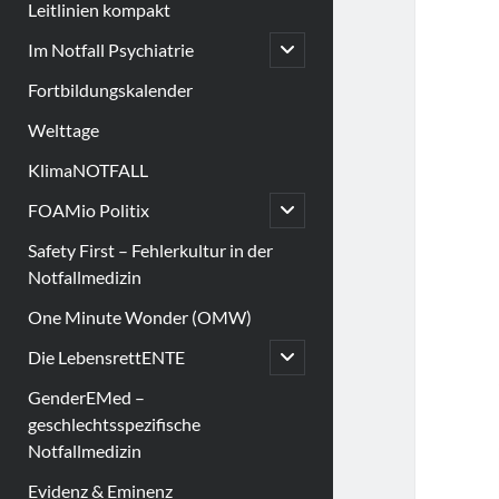
Leitlinien kompakt
open
Im Notfall Psychiatrie
child
menu
Fortbildungskalender
Welttage
KlimaNOTFALL
open
FOAMio Politix
child
menu
Safety First – Fehlerkultur in der
Notfallmedizin
One Minute Wonder (OMW)
open
Die LebensrettENTE
child
menu
GenderEMed –
geschlechtsspezifische
Notfallmedizin
Evidenz & Eminenz