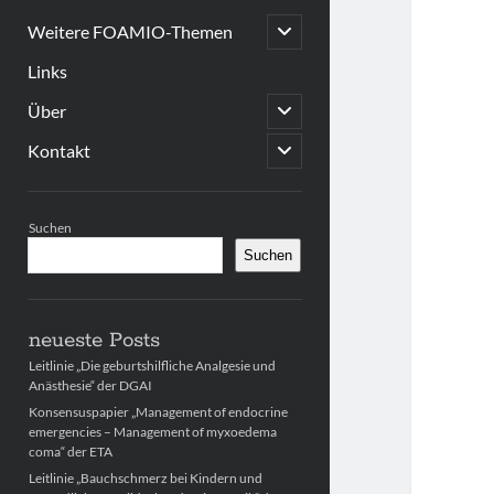
open
Weitere FOAMIO-Themen
child
menu
Links
open
Über
child
menu
open
Kontakt
child
menu
Sidebar
Suchen
Suchen
neueste Posts
Leitlinie „Die geburtshilfliche Analgesie und
Anästhesie“ der DGAI
Konsensuspapier „Management of endocrine
emergencies – Management of myxoedema
coma“ der ETA
Leitlinie „Bauchschmerz bei Kindern und