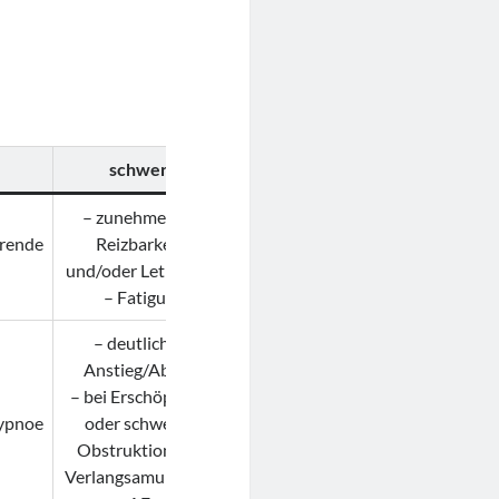
schwer
– zunehmende
erende
Reizbarkeit
und/oder Lethargie
– Fatigue
– deutlicher
Anstieg/Abfall
– bei Erschöpfung
ypnoe
oder schwerer
Obstruktion ggf.
Verlangsamung der