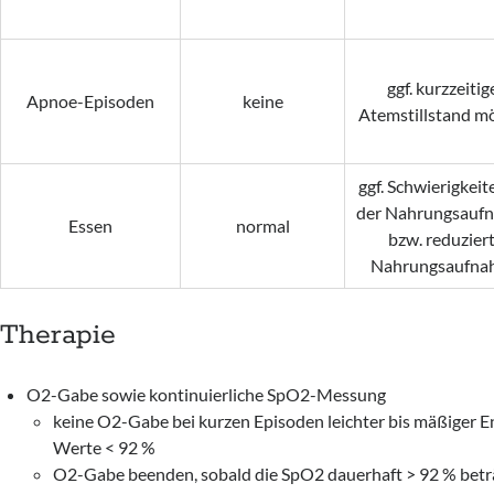
ggf. kurzzeitig
Apnoe-Episoden
keine
Atemstillstand mö
ggf. Schwierigkeit
der Nahrungsauf
Essen
normal
bzw. reduzier
Nahrungsaufna
Therapie
O2-Gabe sowie kontinuierliche SpO2-Messung
keine O2-Gabe bei kurzen Episoden leichter bis mäßiger E
Werte < 92 %
O2-Gabe beenden, sobald die SpO2 dauerhaft > 92 % betr