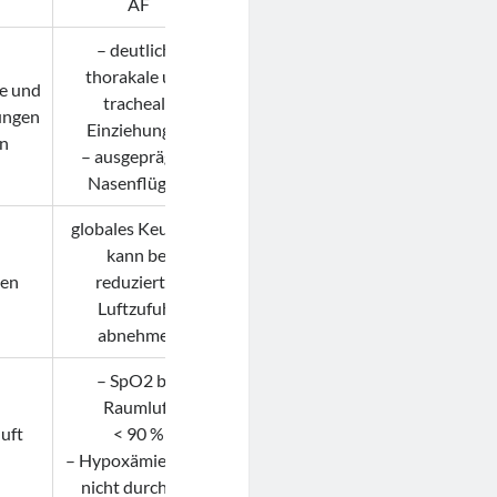
AF
– deutliche
thorakale und
le und
tracheale
ungen
Einziehungen
ln
– ausgeprägtes
Nasenflügeln
globales Keuchen
kann bei
hen
reduzierter
Luftzufuhr
abnehmen
– SpO2 bei
Raumluft
uft
< 90 %
– Hypoxämie, kann
nicht durch O2