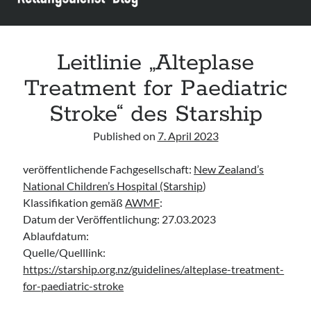
Leitlinie „Bauchschmerz bei Kindern und Jugendlichen – Bildgebende
Diagnostik“ der GPR
Leitlinie „Erbrechen im Kindes- und Jugendalter – Bildgebende
Diagnostik“ der GPR
Leitlinie „Alteplase
Leitlinie „Kopfschmerzen bei Kindern und Jugendlichen – Bildgebende
Treatment for Paediatric
Diagnostik“ der GPR
Stroke“ des Starship
Published on
7. April 2023
veröffentlichende Fachgesellschaft:
New Zealand’s
National Children’s Hospital (Starship
)
Klassifikation gemäß
AWMF
:
Datum der Veröffentlichung: 27.03.2023
Ablaufdatum:
Quelle/Quelllink:
https://starship.org.nz/guidelines/alteplase-treatment-
for-paediatric-stroke