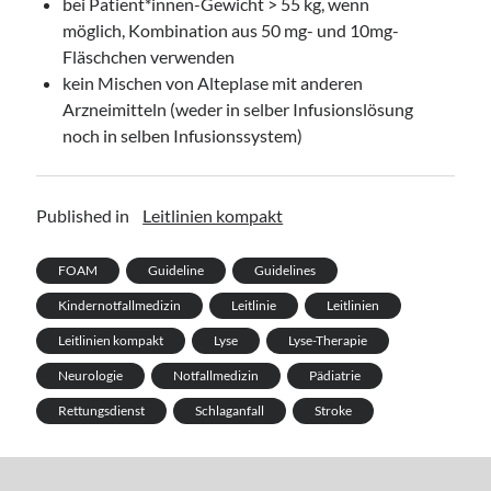
bei Patient*innen-Gewicht > 55 kg, wenn
möglich, Kombination aus 50 mg- und 10mg-
Fläschchen verwenden
kein Mischen von Alteplase mit anderen
Arzneimitteln (weder in selber Infusionslösung
noch in selben Infusionssystem)
Published in
Leitlinien kompakt
FOAM
Guideline
Guidelines
Kindernotfallmedizin
Leitlinie
Leitlinien
Leitlinien kompakt
Lyse
Lyse-Therapie
Neurologie
Notfallmedizin
Pädiatrie
Rettungsdienst
Schlaganfall
Stroke