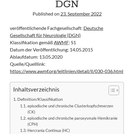
DGN
Leitlinie „Die geburtshilfliche Analgesie und Anästhesie“ der DGAI
Konsensuspapier „Management of endocrine emergencies –
Published on
23. September 2022
Management of myxoedema coma“ der ETA
Leitlinie „Bauchschmerz bei Kindern und Jugendlichen – Bildgebende
veröffentlichende Fachgesellschaft:
Deutsche
Diagnostik“ der GPR
Gesellschaft für Neurologie (DGN)
Klassifikation gemäß
AWMF
: S1
Datum der Veröffentlichung: 14.05.2015
Ablaufdatum: 13.05.2020
Quelle/Quelllink:
https://www.awmf.org/leitlinien/detail/ll/030-036.html
Inhaltsverzeichnis
Definition/Klassifikation
episodische und chronische Clusterkopfschmerzen
(CK)
episodische und chronische paroxysmale Hemikranie
(CPH)
Hercrania Continua (HC)