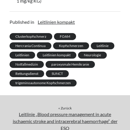
1 mg/kg KG)
Published in
Leitlinien kompakt
Clusterkopfschmerz
FOAM
Hercrania Continua
Kopfschmerzen
Leitlinie
Leitlinien
Leitlinien kompakt
Neurologie
Notfallmedizin
paroxysmale Hemikranie
Rettungsdienst
SUNCT
trigeminoautonome Kopfschmerzen
« Zurück
Leitlinie „Blood pressure management in acute
ischaemic stroke and intracerebral haemorrhage“ der
ESO