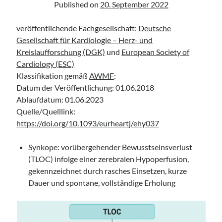
Published on
20. September 2022
Assessment and Management in the Emergency Department“ der IAEM
Leitlinie „Use of VV ECMO in paediatric patients for the treatment of
acute respiratory failure“ der Polish Society of Anaesthesiology and
veröffentlichende Fachgesellschaft:
Deutsche
Intensive Therapy
Gesellschaft für Kardiologie – Herz- und
Leitlinie „Management of Hypercalcaemia in Adult Patients in the
Kreislaufforschung (DGK)
und
European Society of
Emergency Department“ der IAEM
Cardiology (ESC)
Leitlinie „Behavioural Emergencies in Emergency Departments“ der IFEM
Klassifikation gemäß
AWMF
:
Datum der Veröffentlichung: 01.06.2018
Ablaufdatum: 01.06.2023
Quelle/Quelllink:
https://doi.org/10.1093/eurheartj/ehy037
Synkope: vorübergehender Bewusstseinsverlust
(TLOC) infolge einer zerebralen Hypoperfusion,
gekennzeichnet durch rasches Einsetzen, kurze
Dauer und spontane, vollständige Erholung