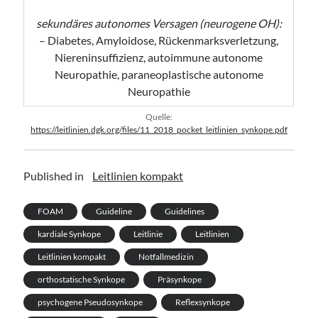
sekundäres autonomes Versagen (neurogene OH):
– Diabetes, Amyloidose, Rückenmarksverletzung,
Niereninsuffizienz, autoimmune autonome
Neuropathie, paraneoplastische autonome
Neuropathie
Quelle:
https://leitlinien.dgk.org/files/11_2018_pocket_leitlinien_synkope.pdf
Published in
Leitlinien kompakt
FOAM
Guideline
Guidelines
kardiale Synkope
Leitlinie
Leitlinien
Leitlinien kompakt
Notfallmedizin
orthostatische Synkope
Präsynkope
psychogene Pseudosynkope
Reflexsynkope