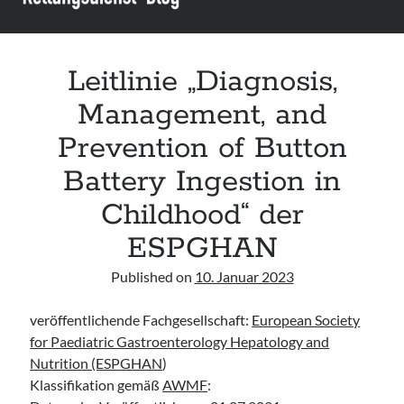
Assessment and Management in the Emergency Department“ der IAEM
Leitlinie „Use of VV ECMO in paediatric patients for the treatment of
acute respiratory failure“ der Polish Society of Anaesthesiology and
Intensive Therapy
Leitlinie „Diagnosis,
Leitlinie „Management of Hypercalcaemia in Adult Patients in the
Emergency Department“ der IAEM
Management, and
Leitlinie „Behavioural Emergencies in Emergency Departments“ der IFEM
Prevention of Button
Battery Ingestion in
Childhood“ der
ESPGHAN
Published on
10. Januar 2023
veröffentlichende Fachgesellschaft:
European Society
for Paediatric Gastroenterology Hepatology and
Nutrition (ESPGHAN
)
Klassifikation gemäß
AWMF
: