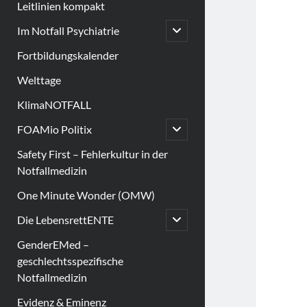
Leitlinien kompakt
open
Im Notfall Psychiatrie
child
menu
Fortbildungskalender
Welttage
KlimaNOTFALL
open
FOAMio Politix
child
menu
Safety First – Fehlerkultur in der
Notfallmedizin
One Minute Wonder (OMW)
open
Die LebensrettENTE
child
menu
GenderEMed –
geschlechtsspezifische
Notfallmedizin
Evidenz & Eminenz