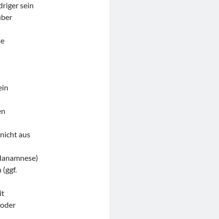
riger sein
über
te
ein
en
nicht aus
mdanamnese)
(ggf.
it
 oder