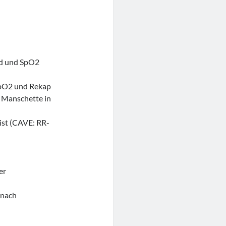
h
ad und SpO2
SpO2 und Rekap
n Manschette in
ist (CAVE: RR-
er
 nach