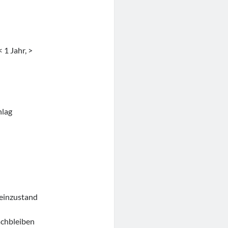
 1 Jahr, >
hlag
seinzustand
achbleiben