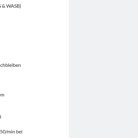
CS & WASB)
achbleiben
em
l
 50/min bei