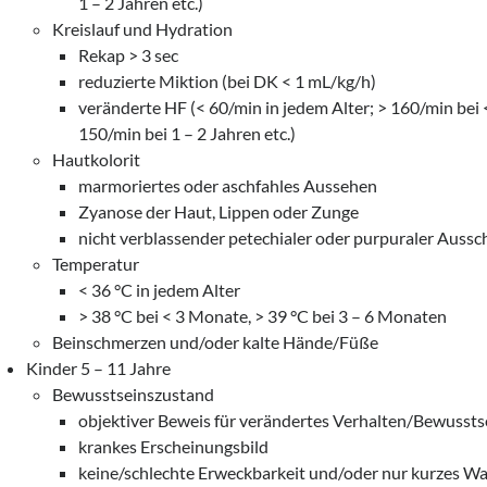
1 – 2 Jahren etc.)
Kreislauf und Hydration
Rekap > 3 sec
reduzierte Miktion (bei DK < 1 mL/kg/h)
veränderte HF (< 60/min in jedem Alter; > 160/min bei <
150/min bei 1 – 2 Jahren etc.)
Hautkolorit
marmoriertes oder aschfahles Aussehen
Zyanose der Haut, Lippen oder Zunge
nicht verblassender petechialer oder purpuraler Aussc
Temperatur
< 36 °C in jedem Alter
> 38 °C bei < 3 Monate, > 39 °C bei 3 – 6 Monaten
Beinschmerzen und/oder kalte Hände/Füße
Kinder 5 – 11 Jahre
Bewusstseinszustand
objektiver Beweis für verändertes Verhalten/Bewusst
krankes Erscheinungsbild
keine/schlechte Erweckbarkeit und/oder nur kurzes W