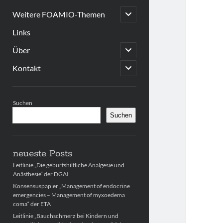
open
Weitere FOAMIO-Themen
child
menu
Links
open
Über
child
menu
open
Kontakt
child
menu
Sidebar
Suchen
Suchen
neueste Posts
Leitlinie „Die geburtshilfliche Analgesie und
Anästhesie“ der DGAI
Konsensuspapier „Management of endocrine
emergencies – Management of myxoedema
coma“ der ETA
Leitlinie „Bauchschmerz bei Kindern und