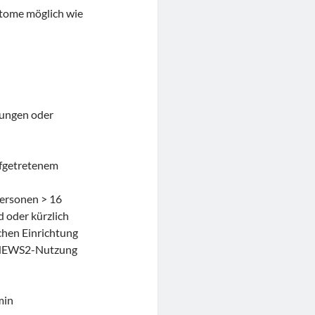
ptome möglich wie
g
nnungen oder
ufgetretenem
ersonen > 16
d oder kürzlich
chen Einrichtung
 (NEWS2-Nutzung
min