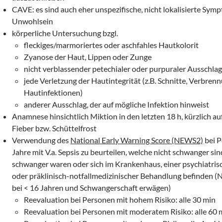
CAVE: es sind auch eher unspezifische, nicht lokalisierte Sym
Unwohlsein
körperliche Untersuchung bzgl.
fleckiges/marmoriertes oder aschfahles Hautkolorit
Zyanose der Haut, Lippen oder Zunge
nicht verblassender petechialer oder purpuraler Ausschla
jede Verletzung der Hautintegrität (z.B. Schnitte, Verbre
Hautinfektionen)
anderer Ausschlag, der auf mögliche Infektion hinweist
Anamnese hinsichtlich Miktion in den letzten 18 h, kürzlich a
Fieber bzw. Schüttelfrost
Verwendung des
National Early Warning Score (NEWS2)
bei P
Jahre mit V.a. Sepsis zu beurteilen, welche nicht schwanger sin
schwanger waren oder sich im Krankenhaus, einer psychiatris
oder präklinisch-notfallmedizinischer Behandlung befinden
bei < 16 Jahren und Schwangerschaft erwägen)
Reevaluation bei Personen mit hohem Risiko: alle 30 min
Reevaluation bei Personen mit moderatem Risiko: alle 60 