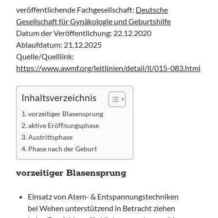
Leitlinie „Die geburtshilfliche Analgesie und Anästhesie“ der DGAI
veröffentlichende Fachgesellschaft:
Deutsche
Konsensuspapier „Management of endocrine emergencies –
Gesellschaft für Gynäkologie und Geburtshilfe
Management of myxoedema coma“ der ETA
Datum der Veröffentlichung: 22.12.2020
Leitlinie „Bauchschmerz bei Kindern und Jugendlichen – Bildgebende
Ablaufdatum: 21.12.2025
Diagnostik“ der GPR
Quelle/Quelllink:
https://www.awmf.org/leitlinien/detail/ll/015-083.html
Inhaltsverzeichnis
vorzeitiger Blasensprung
aktive Eröffnungsphase
Austrittsphase
Phase nach der Geburt
vorzeitiger Blasensprung
Einsatz von Atem- & Entspannungstechniken
bei Wehen unterstützend in Betracht ziehen