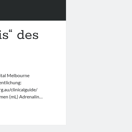
is“ des
pital Melbourne
ntlichung:
.au/clinicalguide/
umen (mL) Adrenalin…