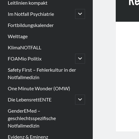
Leitlinien kompakt
open
Im Notfall Psychiatrie
child
menu
Fortbildungskalender
Welttage
KlimaNOTFALL
open
FOAMio Politix
child
menu
Safety First – Fehlerkultur in der
Notfallmedizin
One Minute Wonder (OMW)
open
Die LebensrettENTE
child
menu
GenderEMed –
geschlechtsspezifische
Notfallmedizin
Evidenz & Eminenz