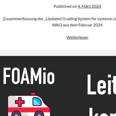
Published on
4. März 2024
Zusammenfassung des „Updated Grading System for systemic all
WAO aus dem Februar 2024
„Updated
Weiterlesen
Grading
System
for
systemic
allergic
reactions“
der
WAO