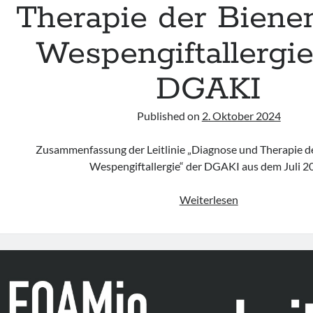
Therapie der Biene
Wespengiftallergie
DGAKI
Published on
2. Oktober 2024
Zusammenfassung der Leitlinie „Diagnose und Therapie d
Wespengiftallergie“ der DGAKI aus dem Juli 2
Leitlinie
Weiterlesen
„Diagnose
und
Therapie
der
Bienen-
und