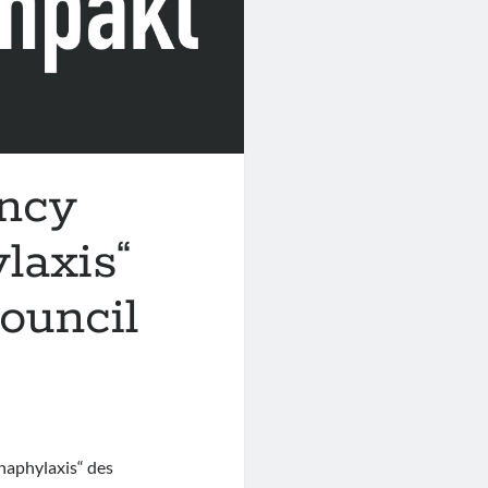
ency
laxis“
ouncil
naphylaxis“ des