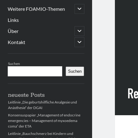
open
Weitere FOAMIO-Themen
child
menu
Links
open
Über
child
menu
open
Kontakt
child
menu
Sidebar
Suchen
Suchen
neueste Posts
Leitlinie „Die geburtshilfliche Analgesie und
Anästhesie“ der DGAI
Konsensuspapier „Management of endocrine
emergencies – Management of myxoedema
coma“ der ETA
Leitlinie „Bauchschmerz bei Kindern und