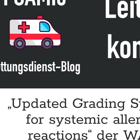
Wespengiftaller
der
DGAKI
„Updated Grading 
for systemic alle
reactions“ der 