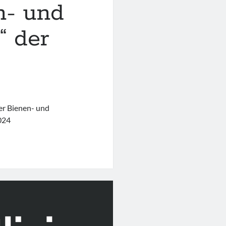
n- und
“ der
er Bienen- und
024