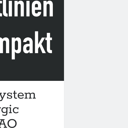
gie“
System
rgic
WAO