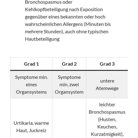
Bronchospasmus oder
Kehlkopfbeteiligung nach Exposition
gegenüber eines bekannten oder hoch
wahrscheinlichen Allergens (Minuten bis
mehrere Stunden), auch ohne typischen
Hautbeteiligung
Grad 1
Grad 2
Grad 3
Symptome min.
Symptome
untere
eines
min. zwei
Atemwege
Organsystems
Organsystem
leichter
Bronchospasmus
Br
(Husten,
ke
Urtikaria, warme
Keuchen,
Haut, Juckreiz
Kurzatmigkeit),
Ve