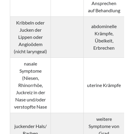
Ansprechen
auf Behandlung
Kribbeln oder
abdominelle
Jucken der
Krämpfe,
La
Lippen oder
Übelkeit,
Angioödem
Erbrechen
(nicht laryngeal)
nasale
Symptome
(Niesen,
S
Rhinorrhöe,
uterine Krämpfe
Juckreiz in der
Nase und/oder
verstopfte Nase
weitere
juckender Hals/
Symptome von
Rachen
Grad