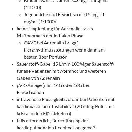
Kinder zw. 6-12 Jahren: 0.3 mg = 1 mg/mL
(1:1000)
Jugendliche und Erwachsene: 0.5 mg = 1
mg/mL (1:1000)
keine Empfehlung für Adrenalin i.v. als
Maßnahme in der initialen Phase
CAVE bei Adrenalin i.v.: ggf.
Herzrhythmusstörungen wenn dann am
besten über Perfusor
Sauerstoff-Gabe (15 L/min 100%iger Sauerstoff)
für alle Patienten mit Atemnot und weiteren
Gaben von Adrenalin
pVK-Anlage (min. 14G oder 16G bei
Erwachsenen
intravenöse Flüssigkeitszufuhr bei Patienten mit
kardiovaskulärer Instabilität (20 ml/kg Bolus mit
kristalloiden Flüssigkeiten)
falls erforderlich, Durchführung der
kardiopulmonalen Reanimation gemäß