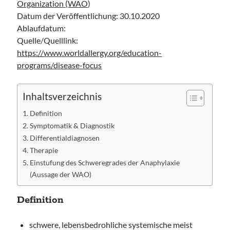
Organization (WAO
)
Leitlinie „Management of Hypercalcaemia in Adult Patients in the
Emergency Department“ der IAEM
Datum der Veröffentlichung: 30.10.2020
Leitlinie „Behavioural Emergencies in Emergency Departments“ der IFEM
Ablaufdatum:
Leitlinie „Management of Acute Upper Gastrointestinal Bleeding in the
Quelle/Quelllink:
Emergency Department“ der IAEM
https://www.worldallergy.org/education-
Leitlinie „Management of brief resolved unexplained events (BRUE) in
programs/disease-focus
infants“ der CPS
Inhaltsverzeichnis
Definition
Symptomatik & Diagnostik
Differentialdiagnosen
Therapie
Einstufung des Schweregrades der Anaphylaxie
(Aussage der WAO)
Definition
schwere, lebensbedrohliche systemische meist