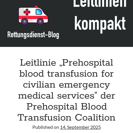
acute respiratory failure“ der Polish Society of Anaesthesiology and
Intensive Therapy
Leitlinie „Management of Hypercalcaemia in Adult Patients in the
Emergency Department“ der IAEM
Leitlinie „Behavioural Emergencies in Emergency Departments“ der IFEM
Leitlinie „Management of Acute Upper Gastrointestinal Bleeding in the
Emergency Department“ der IAEM
Leitlinie „Prehospital
blood transfusion for
civilian emergency
medical services“ der
Prehospital Blood
Transfusion Coalition
Published on
14. September 2025