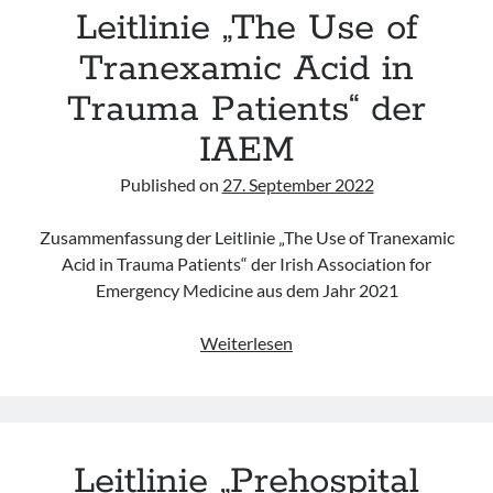
Leitlinie „The Use of
Austere
Environment“
Tranexamic Acid in
der
Trauma Patients“ der
WMS
IAEM
Published on
27. September 2022
Zusammenfassung der Leitlinie „The Use of Tranexamic
Acid in Trauma Patients“ der Irish Association for
Emergency Medicine aus dem Jahr 2021
Leitlinie
Weiterlesen
„The
Use
of
Tranexamic
Leitlinie „Prehospital
Acid