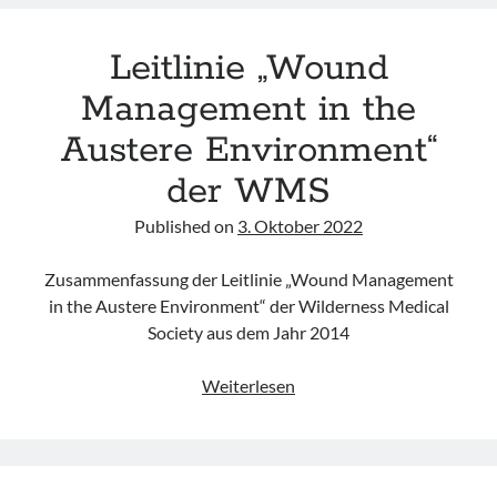
Control
and
Leitlinie „Wound
Treatment
by
Management in the
Clinicians“
Austere Environment“
des
ACS,
der WMS
ACEP
&
Published on
3. Oktober 2022
NAEMSP
Zusammenfassung der Leitlinie „Wound Management
in the Austere Environment“ der Wilderness Medical
Society aus dem Jahr 2014
Leitlinie
Weiterlesen
„Wound
Management
in
the