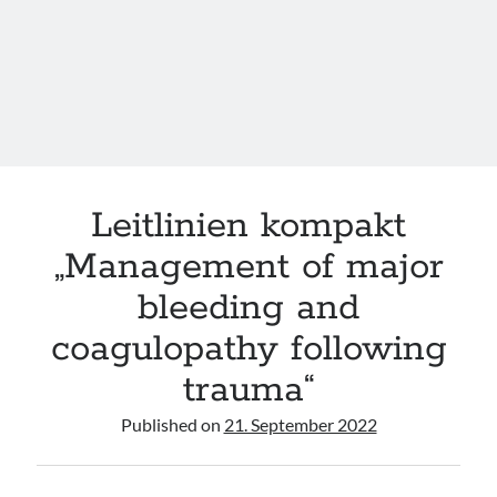
bleeding
and
coagulopathy
following
trauma“
Leitlinien kompakt
„Management of major
bleeding and
coagulopathy following
trauma“
Published on
21. September 2022