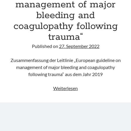
management of major
bleeding and
coagulopathy following
trauma“
Published on
27. September 2022
Zusammenfassung der Leitlinie „European guideline on
management of major bleeding and coagulopathy
following trauma“ aus dem Jahr 2019
Leitlinie
Weiterlesen
„European
guideline
on
management
of
major