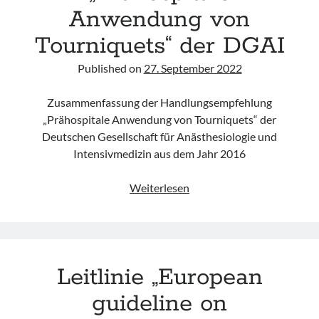
Anwendung von
patients“
des
Tourniquets“ der DGAI
ACEP
Published on
27. September 2022
Zusammenfassung der Handlungsempfehlung
„Prähospitale Anwendung von Tourniquets“ der
Deutschen Gesellschaft für Anästhesiologie und
Intensivmedizin aus dem Jahr 2016
Handlungsempfehlung
Weiterlesen
„Prähospitale
Anwendung
von
Tourniquets“
Leitlinie „European
der
DGAI
guideline on