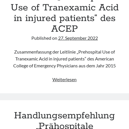
in
Use of Tranexamic Acid
Trauma
in injured patients“ des
Patients“
der
ACEP
IAEM
Published on
27. September 2022
Zusammenfassung der Leitlinie „Prehospital Use of
Tranexamic Acid in injured patients“ des American
College of Emergency Physicians aus dem Jahr 2015
Leitlinie
Weiterlesen
„Prehospital
Use
of
Tranexamic
Handlungsempfehlung
Acid
in
„Prähospitale
injured