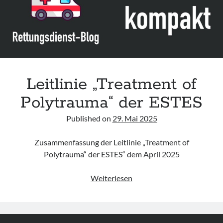
services“
der
Prehospital
Blood
Transfusion
Coalition
Leitlinie „Treatment of
Polytrauma“ der ESTES
Published on
29. Mai 2025
Zusammenfassung der Leitlinie „Treatment of
Polytrauma“ der ESTES“ dem April 2025
Leitlinie
Weiterlesen
„Treatment
of
Polytrauma“