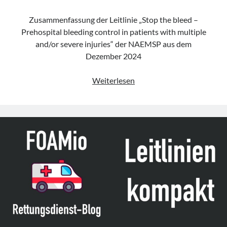
Zusammenfassung der Leitlinie „Stop the bleed –
Prehospital bleeding control in patients with multiple
and/or severe injuries“ der NAEMSP aus dem
Dezember 2024
CPG
Weiterlesen
„Stop
the
bleed
–
Prehospital
bleeding
control
in
patients
with
multiple
and/or