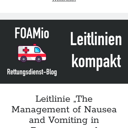
„Management
of
Nausea
and
Vomiting
in
Pregnancy
and
Hyperemesis
Gravidarum“
der
SOMANZ
(Update
2023)
Leitlinie „The
Management of Nausea
and Vomiting in