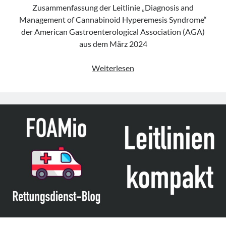
Zusammenfassung der Leitlinie „Diagnosis and
Management of Cannabinoid Hyperemesis Syndrome“
der American Gastroenterological Association (AGA)
aus dem März 2024
Leitlinie
Weiterlesen
„Diagnosis
and
Management
of
Cannabinoid
Hyperemesis
Syndrome“
der
AGA