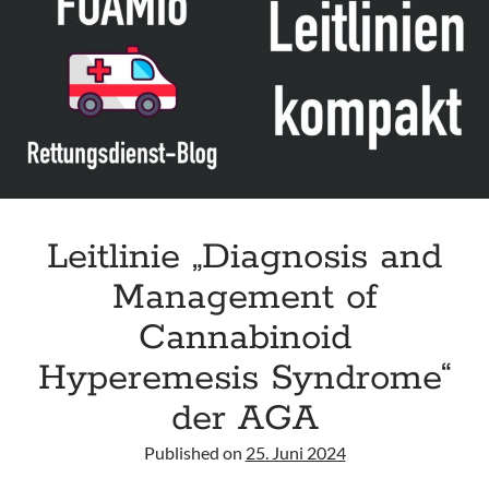
migraine“
der
IHS
Leitlinie „Diagnosis and
Management of
Cannabinoid
Hyperemesis Syndrome“
der AGA
Published on
25. Juni 2024