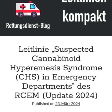
in
Pregnancy
and
Hyperemesis
Gravidarum“
des
RCOG
(Update
Leitlinie „Suspected
2024)
Cannabinoid
Hyperemesis Syndrome
(CHS) in Emergency
Departments“ des
RCEM (Update 2024)
Published on
23. März 2024