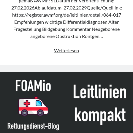
gemäß AWMF: S1Datum der Veröffentlichung:
27.02.2026Ablaufdatum: 27.02.2029Quelle/Quelllink:
https://register.awmf.org/de/leitlinien/detail/064-017
Empfehlungen wichtige Differentialdiagnosen Alter
Fragestellung Bildgebung Kommentar Neugeborene
angeborene Obstruktion Röntgen…
Leitlinie
Weiterlesen
„Erbrechen
im
Kindes-
und
Jugendalter
–
Bildgebende
Diagnostik“
der
GPR