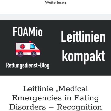
Leitlinie
Weiterlesen
„Suspected
Cannabinoid
Hyperemesis
(CHS)
Syndrome
in
Emergency
Departments“
des
RCEM
(Update
2023)
Leitlinie „Medical
Emergencies in Eating
Disorders – Recognition