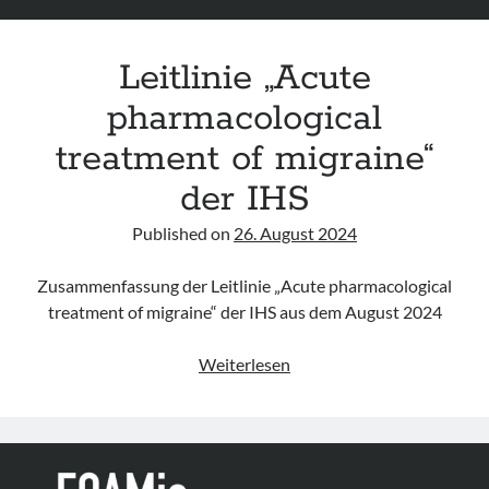
Leitlinie „Acute
pharmacological
treatment of migraine“
der IHS
Published on
26. August 2024
Zusammenfassung der Leitlinie „Acute pharmacological
treatment of migraine“ der IHS aus dem August 2024
Leitlinie
Weiterlesen
„Acute
pharmacological
treatment
of