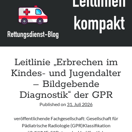
Assessment and Management in the Emergency Department“ der IAEM
Leitlinie „Use of VV ECMO in paediatric patients for the treatment of
acute respiratory failure“ der Polish Society of Anaesthesiology and
Intensive Therapy
Leitlinie „Management of Hypercalcaemia in Adult Patients in the
Emergency Department“ der IAEM
Leitlinie „Behavioural Emergencies in Emergency Departments“ der IFEM
Leitlinie „Erbrechen im
Kindes- und Jugendalter
– Bildgebende
Diagnostik“ der GPR
Published on
31. Juli 2026
veröffentlichende Fachgesellschaft: Gesellschaft für
Pädiatrische Radiologie (GPR)Klassifikation