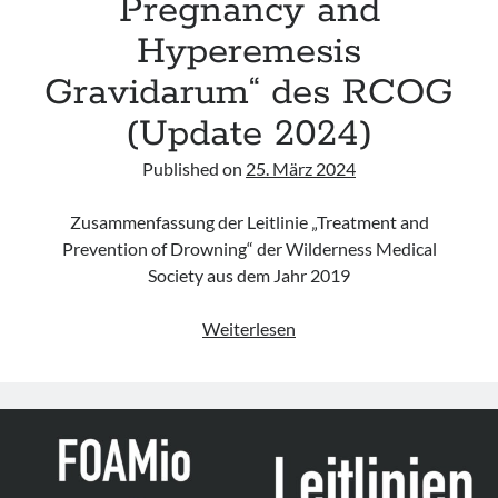
Pregnancy and
Hyperemesis
Gravidarum“ des RCOG
(Update 2024)
Published on
25. März 2024
Zusammenfassung der Leitlinie „Treatment and
Prevention of Drowning“ der Wilderness Medical
Society aus dem Jahr 2019
Leitlinie
Weiterlesen
„The
Management
of
Nausea
and
Vomiting