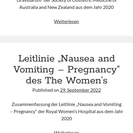
Australia and New Zealand aus dem Jahr 2020
Leitlinie
Weiterlesen
„Management
Of
Nausea
And
Leitlinie „Nausea and
Vomiting
Of
Vomiting – Pregnancy“
Pregnancy
des The Women’s
And
Hyperemesis
Published on
29. September 2022
Gravidarum“
des
Zusammenfassung der Leitlinie „Nausea and Vomiting
SOMANZ
– Pregnancy“ der Royal Women’s Hospital aus dem Jahr
2020
Leitlinie
Weiterlesen