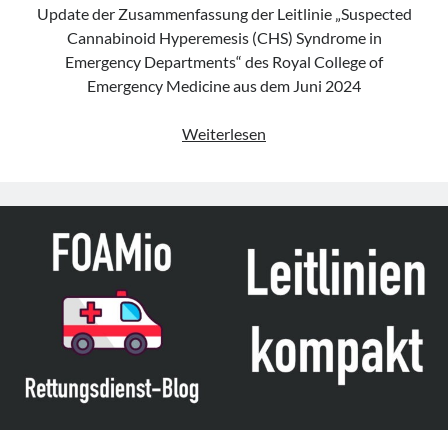
Update der Zusammenfassung der Leitlinie „Suspected
Cannabinoid Hyperemesis (CHS) Syndrome in
Emergency Departments“ des Royal College of
Emergency Medicine aus dem Juni 2024
Leitlinie
Weiterlesen
„Suspected
Cannabinoid
Hyperemesis
Syndrome
(CHS)
in
Emergency
Departments“
des
RCEM
(Update
2024)