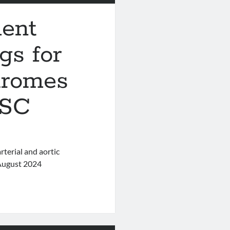
ent
gs for
dromes
ESC
terial and aortic
 August 2024
ement
c