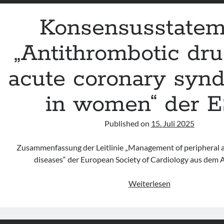
Konsensusstatem
„Antithrombotic dru
acute coronary syn
in women“ der 
Published on
15. Juli 2025
Zusammenfassung der Leitlinie „Management of peripheral ar
diseases“ der European Society of Cardiology aus dem
Konsensusstat
Weiterlesen
„Antithromboti
drugs
for