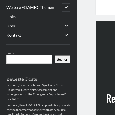
open
Weitere FOAMIO-Themen
child
menu
Links
open
Über
child
menu
open
Kontakt
child
menu
Sidebar
Suchen
Suchen
neueste Posts
Leitlinie „Stevens-Johnson Syndrome/Toxic
Epidermal Necrolysis: Assessment and
Management in the Emergency Department“
der IAEM
Leitlinie „Use of VV ECMO in paediatric patients
for the treatment of acute respiratory failure“
der Polish Society of Anaesthesiology and