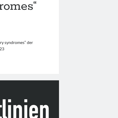
dromes“
ry syndromes“ der
023