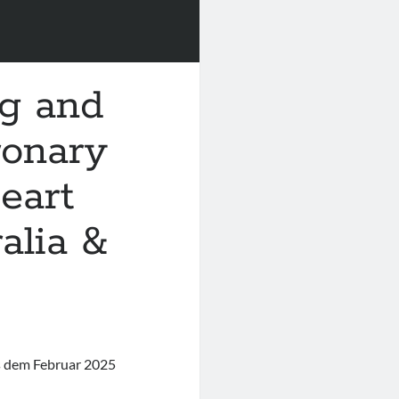
ng and
ronary
eart
alia &
s dem Februar 2025