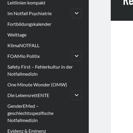
Leitlinien kompakt
open
Im Notfall Psychiatrie
child
menu
Fortbildungskalender
Welttage
KlimaNOTFALL
open
FOAMio Politix
child
menu
Safety First – Fehlerkultur in der
Notfallmedizin
One Minute Wonder (OMW)
open
Die LebensrettENTE
child
menu
GenderEMed –
geschlechtsspezifische
Notfallmedizin
Evidenz & Eminenz