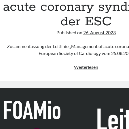
acute coronary syn
der ESC
Published on
26. August 2023
Zusammenfassung der Leitlinie „Management of acute corona
European Society of Cardiology vom 25.08.2
Leitlinie
Weiterlesen
„Management
of
acute
coronary
syndromes“
der
ESC