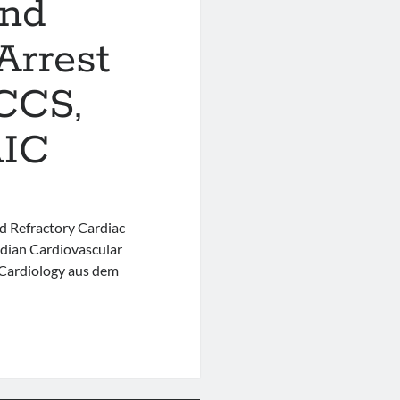
and
Arrest
 CCS,
IC
d Refractory Cardiac
adian Cardiovascular
l Cardiology aus dem