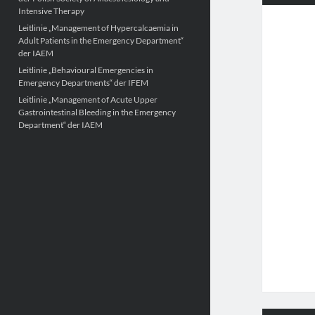
Intensive Therapy
Leitlinie „Management of Hypercalcaemia in
Adult Patients in the Emergency Department“
der IAEM
Leitlinie „Behavioural Emergencies in
Emergency Departments“ der IFEM
Leitlinie „Management of Acute Upper
Gastrointestinal Bleeding in the Emergency
Department“ der IAEM