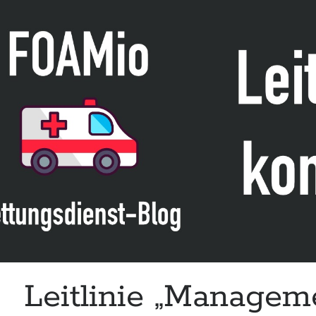
Arrest
and
Refractory
Cardiac
Arrest
Patient
Care“
der
CCS,
CANCARE
&
CAIC
Leitlinie „Managem