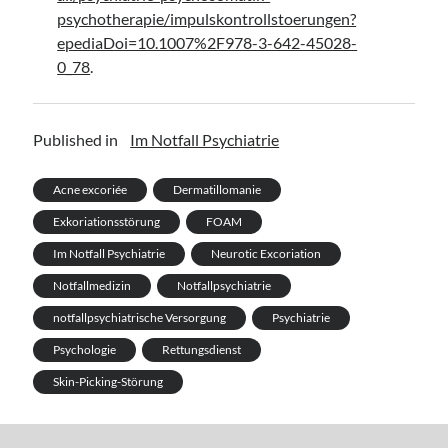
psychotherapie/impulskontrollstoerungen?
epediaDoi=10.1007%2F978-3-642-45028-
0_78
.
Published in
Im Notfall Psychiatrie
Acne excoriée
Dermatillomanie
Exkoriationsstörung
FOAM
Im Notfall Psychiatrie
Neurotic Excoriation
Notfallmedizin
Notfallpsychiatrie
notfallpsychiatrische Versorgung
Psychiatrie
Psychologie
Rettungsdienst
Skin-Picking-Störung