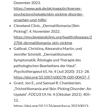
Dezember 2023.
https://www.aok.de/pk/magazin/koerper-
psyche/psychologie/skin-picking-disorder-
ursachen-und-hilfe/
.
Cleveland Clinic. „Dermatillomania (Skin
Picking)“, 4. November 2022.
https://my.clevelandclinic.org/health/diseases/2
2706-dermatillomania-skin-picking
.
Gallinat, Christina, Alexandra Martin, und
Jennifer Schmidt. „Dermatillomanie:
Symptomatik, Ätiologie und Therapie des
pathologischen Bearbeitens der Haut“.
Psychotherapeut
65, Nr. 4 (Juli 2020): 313–28.
https://doi.org/10.1007/s00278-020-00437-7
.
Grant, Jon E., und Samuel R. Chamberlain.
„Trichotillomania and Skin-Picking Disorder: An
Update“.
FOCUS
19, Nr. 4 (Oktober 2021): 405–
12.
https://doi.org/10.1176/appi.focus.20210013
.