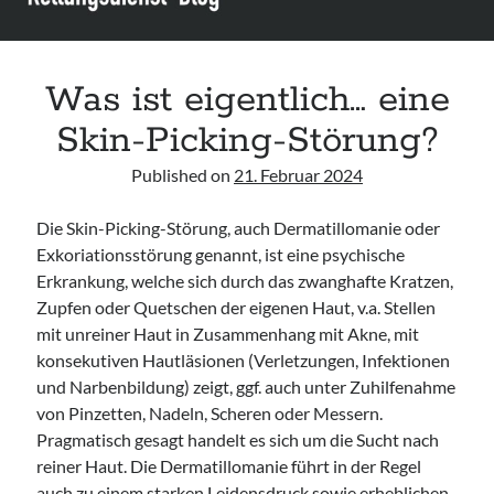
Leitlinie „Die geburtshilfliche Analgesie und Anästhesie“ der DGAI
Konsensuspapier „Management of endocrine emergencies –
Management of myxoedema coma“ der ETA
Was ist eigentlich… eine
Leitlinie „Bauchschmerz bei Kindern und Jugendlichen – Bildgebende
Diagnostik“ der GPR
Skin-Picking-Störung?
Published on
21. Februar 2024
Die Skin-Picking-Störung, auch Dermatillomanie oder
Exkoriationsstörung genannt, ist eine psychische
Erkrankung, welche sich durch das zwanghafte Kratzen,
Zupfen oder Quetschen der eigenen Haut, v.a. Stellen
mit unreiner Haut in Zusammenhang mit Akne, mit
konsekutiven Hautläsionen (Verletzungen, Infektionen
und Narbenbildung) zeigt, ggf. auch unter Zuhilfenahme
von Pinzetten, Nadeln, Scheren oder Messern.
Pragmatisch gesagt handelt es sich um die Sucht nach
reiner Haut. Die Dermatillomanie führt in der Regel
auch zu einem starken Leidensdruck sowie erheblichen