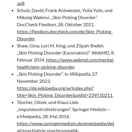
.pdf
.
Schulz, David, Frank Antwerpes, Yulia Yulis, und
Mikolaj Walensi. „Skin Picking Disorder“.
DocCheck Flexikon, 28. Oktober 2021.
https://flexikon.doccheck.com/de/Skin_Picking_
Disorder
.
Shaw, Gina, Lori M. King, und Zilpah Sheikh.
„Skin Picking Disorder (Excoriation)“. WebMD, 8.
Februar 2024.
https://www.webmd.com/mental-
health/skin-picking-disorder
.
„Skin Picking Disorder“. In
Wikipedia
, 27.
November 2023.
https://de.wikipedia.org/w/index.php?
title=Skin_Picking_Disorder&oldid=239510211
.
Tüscher, Oliver, und Klaus Lieb.
„Impulskontrollstörungen“. Springer Medizin –
e.Medpedia, 28. Mai 2016.
https://www.springermedizin.de/emedpedia/det
ail/psychiatrie-psychosomatik-