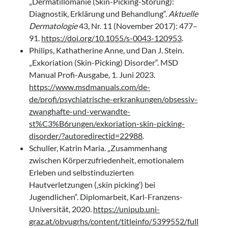
„Dermatillomanie (Skin-Picking-Störung):
Diagnostik, Erklärung und Behandlung“.
Aktuelle
Dermatologie
43, Nr. 11 (November 2017): 477–
91.
https://doi.org/10.1055/s-0043-120953
.
Philips, Kathatherine Anne, und Dan J. Stein.
„Exkoriation (Skin-Picking) Disorder“. MSD
Manual Profi-Ausgabe, 1. Juni 2023.
https://www.msdmanuals.com/de-
de/profi/psychiatrische-erkrankungen/obsessiv-
zwanghafte-und-verwandte-
st%C3%B6rungen/exkoriation-skin-picking-
disorder/?autoredirectid=22988
.
Schuller, Katrin Maria. „Zusammenhang
zwischen Körperzufriedenheit, emotionalem
Erleben und selbstinduzierten
Hautverletzungen (‚skin picking‘) bei
Jugendlichen“. Diplomarbeit, Karl-Franzens-
Universität, 2020.
https://unipub.uni-
graz.at/obvugrhs/content/titleinfo/5399552/full