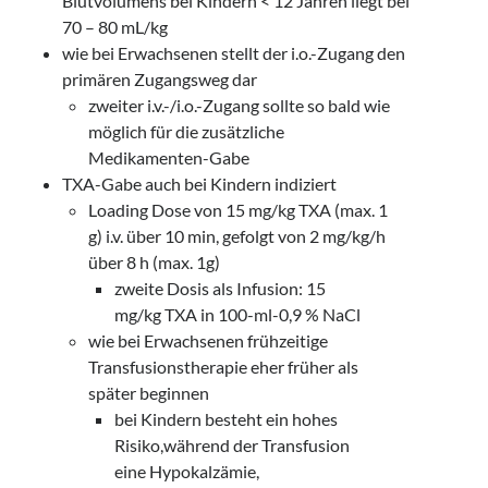
Blutvolumens bei Kindern < 12 Jahren liegt bei
70 – 80 mL/kg
wie bei Erwachsenen stellt der i.o.-Zugang den
primären Zugangsweg dar
zweiter i.v.-/i.o.-Zugang sollte so bald wie
möglich für die zusätzliche
Medikamenten-Gabe
TXA-Gabe auch bei Kindern indiziert
Loading Dose von 15 mg/kg TXA (max. 1
g) i.v. über 10 min, gefolgt von 2 mg/kg/h
über 8 h (max. 1g)
zweite Dosis als Infusion: 15
mg/kg TXA in 100-ml-0,9 % NaCl
wie bei Erwachsenen frühzeitige
Transfusionstherapie eher früher als
später beginnen
bei Kindern besteht ein hohes
Risiko,während der Transfusion
eine Hypokalzämie,