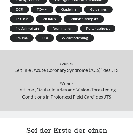
DCR
FOAM
Guideline
Guidelines
Leitlinie
Leitlinien
Leitlinien kompakt
Notfallmedizin
Reanimation
Rettungsdienst
Trauma
TXA
Wiederbelebung
« Zurück
Leitlinie „Acute Coronary Syndrome (ACS)“ des JTS
Weiter »
Leitlinie „Ocular Injuries and Vision-Threatening
Conditions in Prolonged Field Care“ des JTS
Sei der Erste der einen