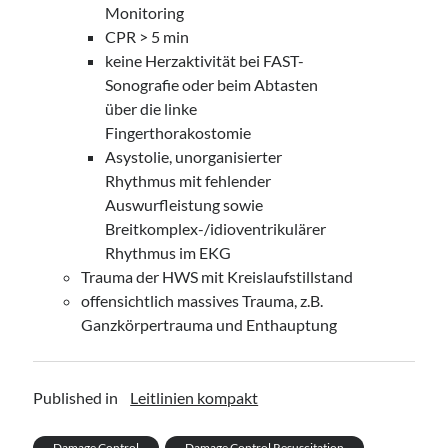
Monitoring
CPR > 5 min
keine Herzaktivität bei FAST-
Sonografie oder beim Abtasten
über die linke
Fingerthorakostomie
Asystolie, unorganisierter
Rhythmus mit fehlender
Auswurfleistung sowie
Breitkomplex-/idioventrikulärer
Rhythmus im EKG
Trauma der HWS mit Kreislaufstillstand
offensichtlich massives Trauma, z.B.
Ganzkörpertrauma und Enthauptung
Published in
Leitlinien kompakt
Damage Control
Damage Control Resuscitation