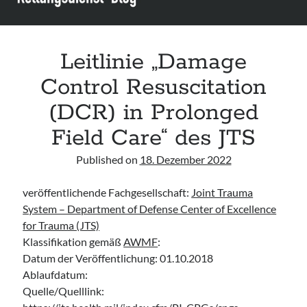
Assessment and Management in the Emergency Department“ der IAEM
Leitlinie „Use of VV ECMO in paediatric patients for the treatment of
acute respiratory failure“ der Polish Society of Anaesthesiology and
Intensive Therapy
Leitlinie „Damage
Leitlinie „Management of Hypercalcaemia in Adult Patients in the
Emergency Department“ der IAEM
Control Resuscitation
Leitlinie „Behavioural Emergencies in Emergency Departments“ der IFEM
(DCR) in Prolonged
Field Care“ des JTS
Published on
18. Dezember 2022
veröffentlichende Fachgesellschaft:
Joint Trauma
System – Department of Defense Center of Excellence
for Trauma (JTS)
Klassifikation gemäß
AWMF
:
Datum der Veröffentlichung: 01.10.2018
Ablaufdatum:
Quelle/Quelllink: