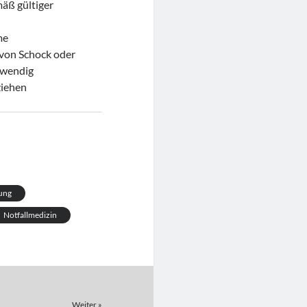
äß gültiger
me
von Schock oder
twendig
ziehen
tung
Notfallmedizin
Weiter »