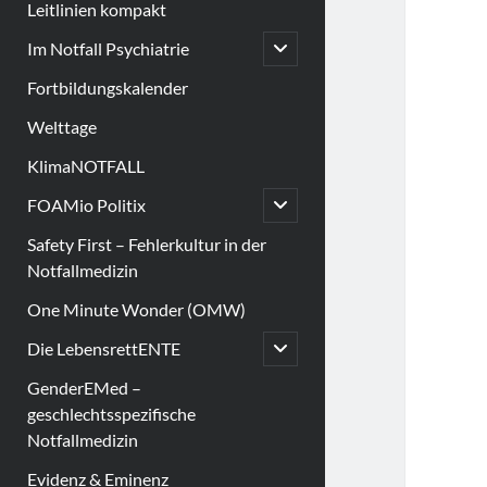
Leitlinien kompakt
open
Im Notfall Psychiatrie
child
menu
Fortbildungskalender
Welttage
KlimaNOTFALL
open
FOAMio Politix
child
menu
Safety First – Fehlerkultur in der
Notfallmedizin
One Minute Wonder (OMW)
open
Die LebensrettENTE
child
menu
GenderEMed –
geschlechtsspezifische
Notfallmedizin
Evidenz & Eminenz