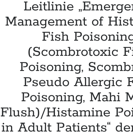
Leitlinie „Emerg
Management of His
Fish Poisonin
(Scombrotoxic F
Poisoning, Scombr
Pseudo Allergic 
Poisoning, Mahi 
Flush)/Histamine Po
in Adult Patients“ d