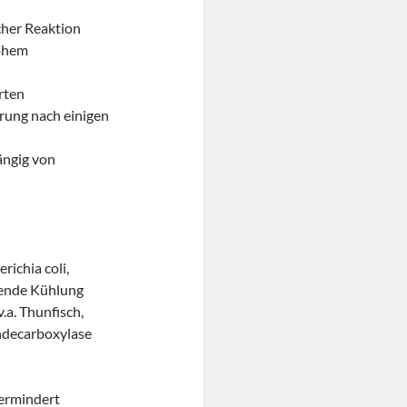
cher Reaktion
hohem
rten
erung nach einigen
ängig von
richia coli,
hende Kühlung
.a. Thunfisch,
ndecarboxylase
ermindert