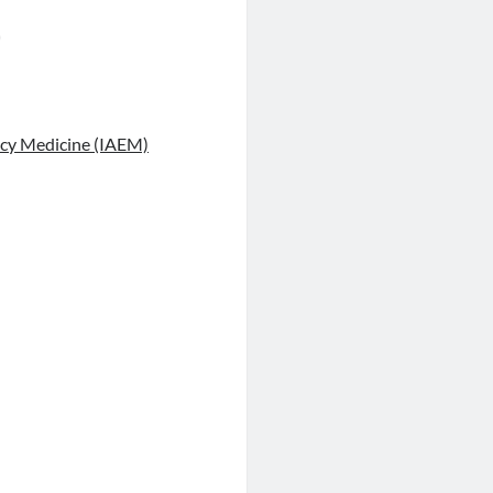
)
ncy Medicine (IAEM)