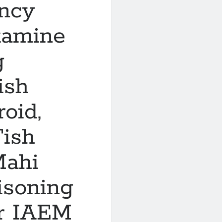
ency
tamine
g
ish
oid,
Fish
Mahi
isoning
er IAEM