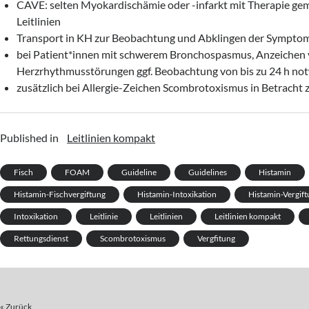
CAVE: selten Myokardischämie oder -infarkt mit Therapie gem
Leitlinien
Transport in KH zur Beobachtung und Abklingen der Sympto
bei Patient*innen mit schwerem Bronchospasmus, Anzeichen 
Herzrhythmusstörungen ggf. Beobachtung von bis zu 24 h no
zusätzlich bei Allergie-Zeichen Scombrotoxismus in Betracht 
Published in
Leitlinien kompakt
Fisch
FOAM
Guideline
Guidelines
Histamin
Histamin-Fischvergiftung
Histamin-Intoxikation
Histamin-Vergif
Intoxikation
Leitlinie
Leitlinien
Leitlinien kompakt
Rettungsdienst
Scombrotoxismus
Vergfitung
« Zurück