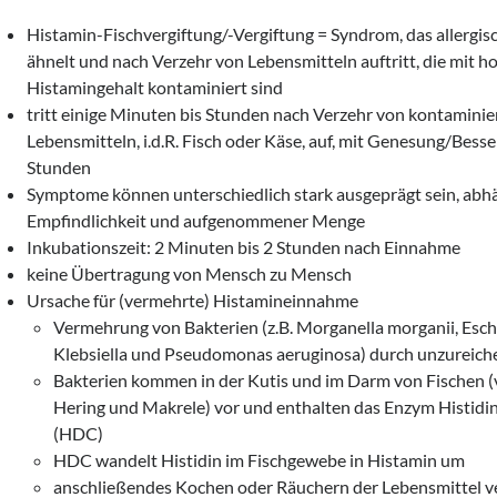
Histamin-Fischvergiftung/-Vergiftung = Syndrom, das allergis
ähnelt und nach Verzehr von Lebensmitteln auftritt, die mit 
Histamingehalt kontaminiert sind
tritt einige Minuten bis Stunden nach Verzehr von kontaminie
Lebensmitteln, i.d.R. Fisch oder Käse, auf, mit Genesung/Bess
Stunden
Symptome können unterschiedlich stark ausgeprägt sein, abh
Empfindlichkeit und aufgenommener Menge
Inkubationszeit: 2 Minuten bis 2 Stunden nach Einnahme
keine Übertragung von Mensch zu Mensch
Ursache für (vermehrte) Histamineinnahme
Vermehrung von Bakterien (z.B. Morganella morganii, Esche
Klebsiella und Pseudomonas aeruginosa) durch unzureic
Bakterien kommen in der Kutis und im Darm von Fischen (v
Hering und Makrele) vor und enthalten das Enzym Histidi
(HDC)
HDC wandelt Histidin im Fischgewebe in Histamin um
anschließendes Kochen oder Räuchern der Lebensmittel v