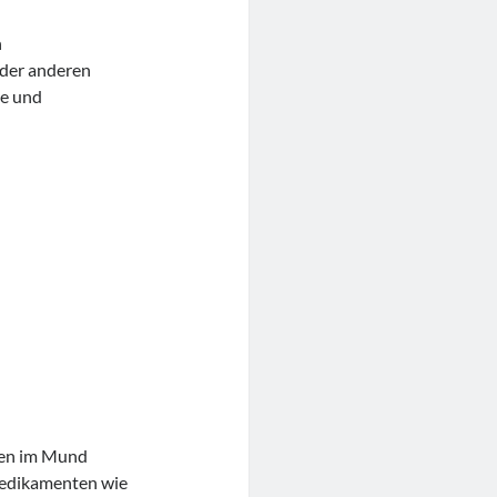
n
der anderen
se und
gen im Mund
Medikamenten wie