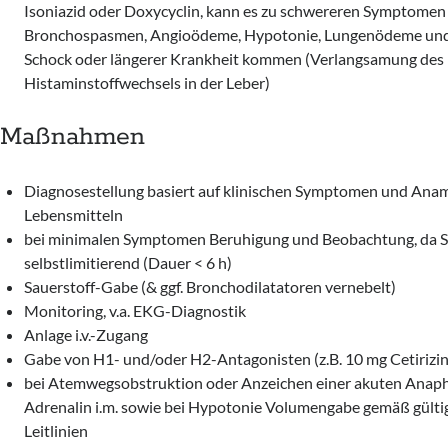
Isoniazid oder Doxycyclin, kann es zu schwereren Symptomen
Bronchospasmen, Angioödeme, Hypotonie, Lungenödeme und
Schock oder längerer Krankheit kommen (Verlangsamung des
Histaminstoffwechsels in der Leber)
Maßnahmen
Diagnosestellung basiert auf klinischen Symptomen und Anam
Lebensmitteln
bei minimalen Symptomen Beruhigung und Beobachtung, da S
selbstlimitierend (Dauer < 6 h)
Sauerstoff-Gabe (& ggf. Bronchodilatatoren vernebelt)
Monitoring, v.a. EKG-Diagnostik
Anlage i.v.-Zugang
Gabe von H1- und/oder H2-Antagonisten (z.B. 10 mg Cetirizin
bei Atemwegsobstruktion oder Anzeichen einer akuten Anap
Adrenalin i.m. sowie bei Hypotonie Volumengabe gemäß gülti
Leitlinien