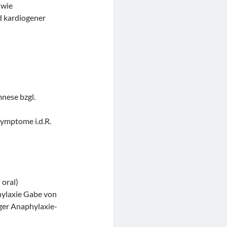
 wie
 kardiogener
nese bzgl.
ymptome i.d.R.
 oral)
hylaxie Gabe von
ger Anaphylaxie-