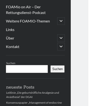
FOAMio on Air – Der
Rettungsdienst-Podcast
open
Weitere FOAMIO-Themen
child
menu
Links
open
Über
child
menu
open
Kontakt
child
menu
Sidebar
Suchen
Suchen
neueste Posts
Leitlinie „Die geburtshilfliche Analgesie und
Anästhesie“ der DGAI
Konsensuspapier „Management of endocrine