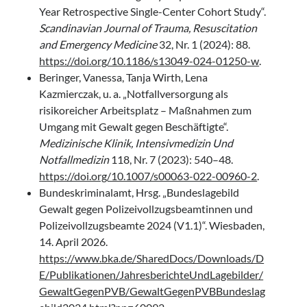
Year Retrospective Single-Center Cohort Study“.
Scandinavian Journal of Trauma, Resuscitation
and Emergency Medicine
32, Nr. 1 (2024): 88.
https://doi.org/10.1186/s13049-024-01250-w
.
Beringer, Vanessa, Tanja Wirth, Lena
Kazmierczak, u. a. „Notfallversorgung als
risikoreicher Arbeitsplatz – Maßnahmen zum
Umgang mit Gewalt gegen Beschäftigte“.
Medizinische Klinik, Intensivmedizin Und
Notfallmedizin
118, Nr. 7 (2023): 540–48.
https://doi.org/10.1007/s00063-022-00960-2
.
Bundeskriminalamt, Hrsg. „Bundeslagebild
Gewalt gegen Polizeivollzugsbeamtinnen und
Polizeivollzugsbeamte 2024 (V1.1)“. Wiesbaden,
14. April 2026.
https://www.bka.de/SharedDocs/Downloads/D
E/Publikationen/JahresberichteUndLagebilder/
GewaltGegenPVB/GewaltGegenPVBBundeslag