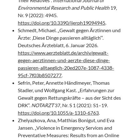
Their Relatives“.
International Journal of
Environmental Research and Public Health
19,
Nr. 9 (2022): 4945.
https://doi.org/10.3390/ijerph19094945
.
Schmedt, Michael. „Gewalt gegen Ärztinnen und
Ärzte: ‚Diese Dinge passieren alltäglich‘“.
Deutsches Ärzteblatt, 6. Januar 2026.
https://www.aerzteblatt.de/archiv/gewalt-
gegen-aerztinnen-und-aerzte-diese-dinge-
passieren-alltaeglich-20ed207e-1087-4338-
95cf-7f03b8507277
.
Sefrin, Peter, Annette Händlmeyer, Thomas
Stadler, und Wolfgang Kast. „Erfahrungen zur
Gewalt gegen Rettungskräfte – aus der Sicht des
DRK“.
NOTARZT
37, Nr. S 1 (2021): S1–19.
https://doi.org/10.1055/a-1310-6763
.
Zhelyazkova, Ana, Matthias Bonigut, und Eva
Jansen. „Violence in Emergency Services and
Preventative Measures: Results from an Online