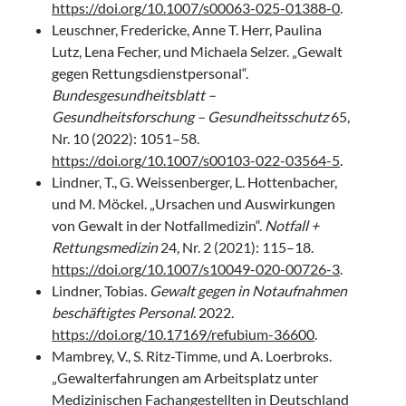
https://doi.org/10.1007/s00063-025-01388-0
.
Leuschner, Fredericke, Anne T. Herr, Paulina
Lutz, Lena Fecher, und Michaela Selzer. „Gewalt
gegen Rettungsdienstpersonal“.
Bundesgesundheitsblatt –
Gesundheitsforschung – Gesundheitsschutz
65,
Nr. 10 (2022): 1051–58.
https://doi.org/10.1007/s00103-022-03564-5
.
Lindner, T., G. Weissenberger, L. Hottenbacher,
und M. Möckel. „Ursachen und Auswirkungen
von Gewalt in der Notfallmedizin“.
Notfall +
Rettungsmedizin
24, Nr. 2 (2021): 115–18.
https://doi.org/10.1007/s10049-020-00726-3
.
Lindner, Tobias.
Gewalt gegen in Notaufnahmen
beschäftigtes Personal
. 2022.
https://doi.org/10.17169/refubium-36600
.
Mambrey, V., S. Ritz-Timme, und A. Loerbroks.
„Gewalterfahrungen am Arbeitsplatz unter
Medizinischen Fachangestellten in Deutschland