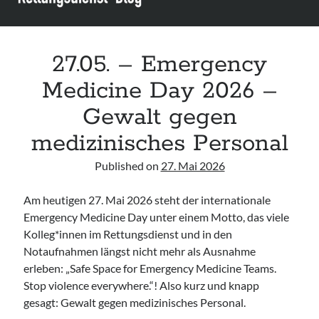
Assessment and Management in the Emergency Department“ der IAEM
Leitlinie „Use of VV ECMO in paediatric patients for the treatment of
acute respiratory failure“ der Polish Society of Anaesthesiology and
Intensive Therapy
27.05. – Emergency
Leitlinie „Management of Hypercalcaemia in Adult Patients in the
Emergency Department“ der IAEM
Medicine Day 2026 –
Leitlinie „Behavioural Emergencies in Emergency Departments“ der IFEM
Gewalt gegen
medizinisches Personal
Published on
27. Mai 2026
Am heutigen 27. Mai 2026 steht der internationale
Emergency Medicine Day unter einem Motto, das viele
Kolleg*innen im Rettungsdienst und in den
Notaufnahmen längst nicht mehr als Ausnahme
erleben: „Safe Space for Emergency Medicine Teams.
Stop violence everywhere.“! Also kurz und knapp
gesagt: Gewalt gegen medizinisches Personal.