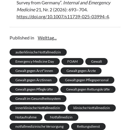
Survey from Germany“.
Internal and Emergency
Medicine
21, Nr. 2 (2026): 693–704.
https://doi.org/10.1007/s11739-025-03994-4
.
Published in
Welttag...
außerklinische Notfallmedizin
Emergency Medicine Day
FOAM
Gewalt
Gewalt gegen Ärzt*innen
Gewalt gegen Ärzte
Gewalt gegen Ärztinnen
Gewalt gegen Pflegepersonal
Gewalt gegen Pflegkräfte
Gewalt gegen Rettungskräfte
Gewalt im Gesundheitssystem
innerklinische Notfallmedizin
klinische Notfallmedizin
Notaufnahme
Notfallmedizin
notfallmedizinische Versorgung
Rettungsdienst