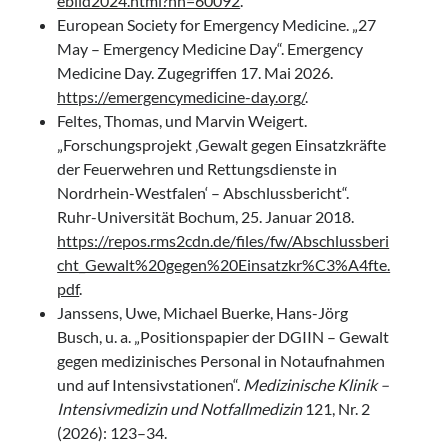
ebild2024.html?nn=60092
.
European Society for Emergency Medicine. „27
May – Emergency Medicine Day“. Emergency
Medicine Day. Zugegriffen 17. Mai 2026.
https://emergencymedicine-day.org/
.
Feltes, Thomas, und Marvin Weigert.
„Forschungsprojekt ‚Gewalt gegen Einsatzkräfte
der Feuerwehren und Rettungsdienste in
Nordrhein-Westfalen‘ – Abschlussbericht“.
Ruhr-Universität Bochum, 25. Januar 2018.
https://repos.rms2cdn.de/files/fw/Abschlussberi
cht_Gewalt%20gegen%20Einsatzkr%C3%A4fte.
pdf
.
Janssens, Uwe, Michael Buerke, Hans-Jörg
Busch, u. a. „Positionspapier der DGIIN – Gewalt
gegen medizinisches Personal in Notaufnahmen
und auf Intensivstationen“.
Medizinische Klinik –
Intensivmedizin und Notfallmedizin
121, Nr. 2
(2026): 123–34.