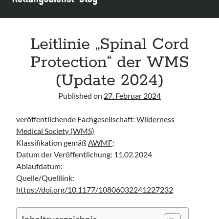
Leitlinie „Management of Hypercalcaemia in Adult Patients in the
Emergency Department“ der IAEM
Leitlinie „Behavioural Emergencies in Emergency Departments“ der IFEM
Leitlinie „Management of Acute Upper Gastrointestinal Bleeding in the
Leitlinie „Spinal Cord
Emergency Department“ der IAEM
Protection“ der WMS
Leitlinie „Management of brief resolved unexplained events (BRUE) in
infants“ der CPS
(Update 2024)
Published on
27. Februar 2024
veröffentlichende Fachgesellschaft:
Wilderness
Medical Society (WMS)
Klassifikation gemäß
AWMF
:
Datum der Veröffentlichung: 11.02.2024
Ablaufdatum:
Quelle/Quelllink:
https://doi.org/10.1177/10806032241227232