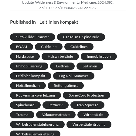
Update. Wilderness & Environmental Medicine. 2024;0(0).
doi:10.1177/10806032241227232
Published in
Leitlinien kompakt
"Lift & Slide"-Transfer
Canadian C-Spine Rule
FOAM
Guideline
Guidelines
Halskrause
Halswirbelsäule
Immobilisation
Immobilisierung
Leitlinie
Leitlinien
Leitlinien kompakt
Log-Roll-Manöver
Notfallmedizin
Rettungsdienst
Rückenmarksverletzung
Spine Cord Protection
Spineboard
Stiffneck
Trap-Squeeze
Trauma
Vakuummatratze
Wirbelsäule
Wirbelsäulenstabilisierung
Wirbelsäulentrauma
Wirbelsäulenverletzung