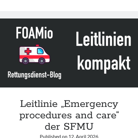
„Pre-
hospital
Management
of
Penetrating
Neck
Injuries“
der
FPHC-
RCSED
Leitlinie „Emergency
procedures and care“
der SFMU
Published on
12. April 2026