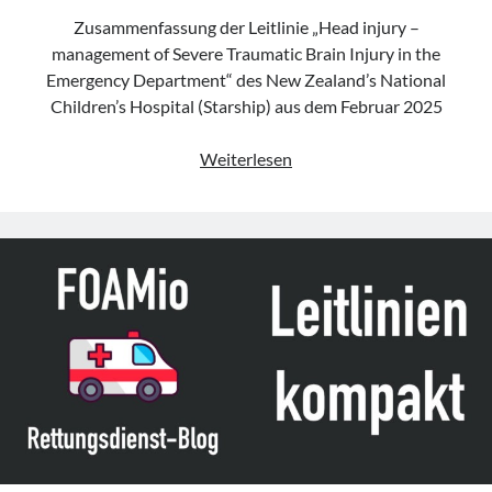
Zusammenfassung der Leitlinie „Head injury –
management of Severe Traumatic Brain Injury in the
Emergency Department“ des New Zealand’s National
Children’s Hospital (Starship) aus dem Februar 2025
Leitlinie
Weiterlesen
„Head
injury
–
management
of
Severe
Traumatic
Brain
Injury
in
the
Emergency