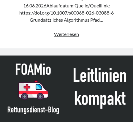
16.06.2026Ablaufdatum:Quelle/Quelllink:
https://doi.org/10.1007/s00068-026-03088-6
Grundsätzliches Algorithmus Pfad…
Konsensusalgorithmus
Weiterlesen
„Cervical
spine
clearance
in
pediatric
trauma
patients“
der
DGOU