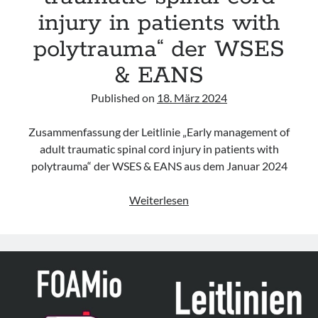
FPHC
injury in patients with
&
RCEM
polytrauma“ der WSES
& EANS
Published on
18. März 2024
Zusammenfassung der Leitlinie „Early management of
adult traumatic spinal cord injury in patients with
polytrauma“ der WSES & EANS aus dem Januar 2024
Leitlinie
Weiterlesen
„Early
management
of
adult
traumatic
spinal