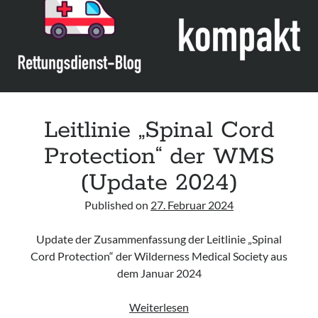
cord
injury
in
patients
with
polytrauma“
der
WSES
Leitlinie „Spinal Cord
&
Protection“ der WMS
EANS
(Update 2024)
Published on
27. Februar 2024
Update der Zusammenfassung der Leitlinie „Spinal
Cord Protection“ der Wilderness Medical Society aus
dem Januar 2024
Leitlinie
Weiterlesen