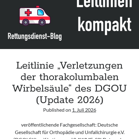
Leitlinie „Bauchschmerz bei Kindern und Jugendlichen – Bildgebende
Diagnostik“ der GPR
Leitlinie „Erbrechen im Kindes- und Jugendalter – Bildgebende
Diagnostik“ der GPR
Leitlinie „Kopfschmerzen bei Kindern und Jugendlichen – Bildgebende
Diagnostik“ der GPR
Leitlinie „Verletzungen
der thorakolumbalen
Wirbelsäule“ des DGOU
(Update 2026)
Published on
1. Juli 2026
veröffentlichende Fachgesellschaft: Deutsche
Gesellschaft für Orthopädie und Unfallchirurgie e.V.