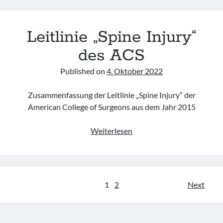
of
adult
Leitlinie „Spine Injury“
trauma
patients“
des ACS
der
DASEM
Published on
4. Oktober 2022
Zusammenfassung der Leitlinie „Spine Injury“ der
American College of Surgeons aus dem Jahr 2015
Leitlinie
Weiterlesen
„Spine
Injury“
des
ACS
Seitennummerierung
1
2
Next
der