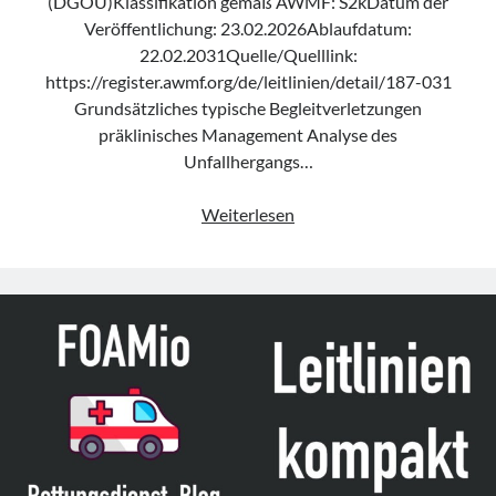
(DGOU)Klassifikation gemäß AWMF: S2kDatum der
Veröffentlichung: 23.02.2026Ablaufdatum:
22.02.2031Quelle/Quelllink:
https://register.awmf.org/de/leitlinien/detail/187-031
Grundsätzliches typische Begleitverletzungen
präklinisches Management Analyse des
Unfallhergangs…
Leitlinie
Weiterlesen
„Verletzungen
der
thorakolumbalen
Wirbelsäule“
des
DGOU
(Update
2026)