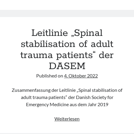
„Spinal
Cord
Protection“
der
Leitlinie „Spinal
WMS
(Update
stabilisation of adult
2024)
trauma patients“ der
DASEM
Published on
4. Oktober 2022
Zusammenfassung der Leitlinie „Spinal stabilisation of
adult trauma patients“ der Danish Society for
Emergency Medicine aus dem Jahr 2019
Leitlinie
Weiterlesen
„Spinal
stabilisation