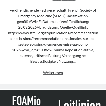
veröffentlichende Fachgesellschaft: French Society of
Emergency Medicine (SFMU)Klassifikation
gemäß AWMF: Datum der Veröffentlichung:
28.03.2026Ablaufdatum: Quelle/Quelllink:
https://www.sfmu.org/fr/publications/recommandation
s-de-la-sfmu//recommandations-nationales-sur-les-
gestes-et-soins-d-urgences-mise-au-point-
2026-/con_id/583 HWS-Trauma Reposition aktive,
externe, kritische Blutung Versorgung bei
Bewusstlosigkeit Nutzung…
Leitlinie
Weiterlesen
„Emergency
procedures
and
care“
der