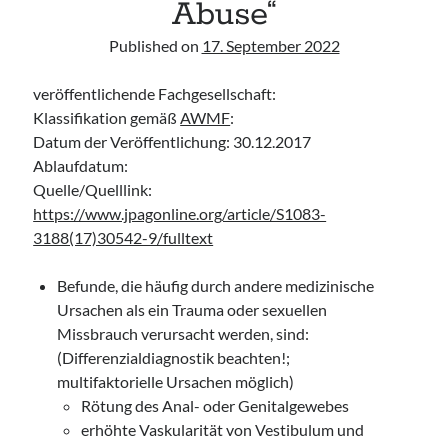
Abuse“
Leitlinie „Bauchschmerz bei Kindern und Jugendlichen – Bildgebende
Diagnostik“ der GPR
Published on
17. September 2022
Leitlinie „Erbrechen im Kindes- und Jugendalter – Bildgebende
Diagnostik“ der GPR
veröffentlichende Fachgesellschaft:
Leitlinie „Kopfschmerzen bei Kindern und Jugendlichen – Bildgebende
Klassifikation gemäß
Diagnostik“ der GPR
AWMF
:
Datum der Veröffentlichung: 30.12.2017
Ablaufdatum:
Quelle/Quelllink:
https://www.jpagonline.org/article/S1083-
3188(17)30542-9/fulltext
Befunde, die häufig durch andere medizinische
Ursachen als ein Trauma oder sexuellen
Missbrauch verursacht werden, sind:
(Differenzialdiagnostik beachten!;
multifaktorielle Ursachen möglich)
Rötung des Anal- oder Genitalgewebes
erhöhte Vaskularität von Vestibulum und