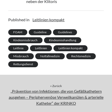
neben der Klitoris
Published in
Leitlinien kompakt
FOAM
Guideline
Guidelines
Kindesmissbrauch
Kindesmisshandlung
Leitlinie
Leitlinien
Leitlinien kompakt
Missbrauch
Notfallmedizin
Rechtsmedizin
Rettungsdienst
« Zurück
„Prävention von Infektionen, die von Gefäßkathetern
ausgehen – Periphervenöse Verweilkanülen & arterielle
Katheter“ der KRINKO