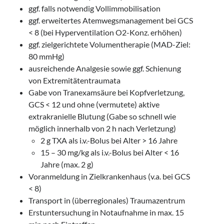
ggf. falls notwendig Vollimmobilisation
ggf. erweitertes Atemwegsmanagement bei GCS
< 8 (bei Hyperventilation O2-Konz. erhöhen)
ggf. zielgerichtete Volumentherapie (MAD-Ziel:
80 mmHg)
ausreichende Analgesie sowie ggf. Schienung
von Extremitätentraumata
Gabe von Tranexamsäure bei Kopfverletzung,
GCS < 12 und ohne (vermutete) aktive
extrakranielle Blutung (Gabe so schnell wie
möglich innerhalb von 2 h nach Verletzung)
2 g TXA als i.v.-Bolus bei Alter > 16 Jahre
15 – 30 mg/kg als i.v.-Bolus bei Alter < 16
Jahre (max. 2 g)
Voranmeldung in Zielkrankenhaus (v.a. bei GCS
< 8)
Transport in (überregionales) Traumazentrum
Erstuntersuchung in Notaufnahme in max. 15