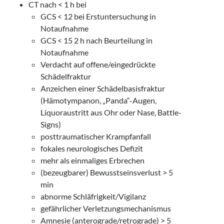
CT nach < 1 h bei
GCS < 12 bei Erstuntersuchung in
Notaufnahme
GCS < 15 2 h nach Beurteilung in
Notaufnahme
Verdacht auf offene/eingedrückte
Schädelfraktur
Anzeichen einer Schädelbasisfraktur
(Hämotympanon, „Panda“-Augen,
Liquoraustritt aus Ohr oder Nase, Battle-
Signs)
posttraumatischer Krampfanfall
fokales neurologisches Defizit
mehr als einmaliges Erbrechen
(bezeugbarer) Bewusstseinsverlust > 5
min
abnorme Schläfrigkeit/Vigilanz
gefährlicher Verletzungsmechanismus
Amnesie (anterograde/retrograde) > 5