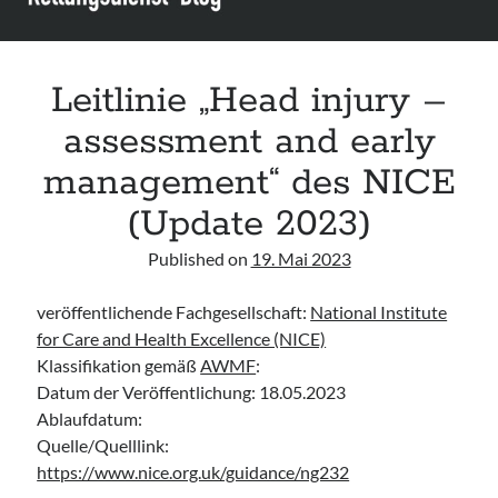
Leitlinie „Bauchschmerz bei Kindern und Jugendlichen – Bildgebende
Diagnostik“ der GPR
Leitlinie „Erbrechen im Kindes- und Jugendalter – Bildgebende
Diagnostik“ der GPR
Leitlinie „Head injury –
Leitlinie „Kopfschmerzen bei Kindern und Jugendlichen – Bildgebende
assessment and early
Diagnostik“ der GPR
management“ des NICE
(Update 2023)
Published on
19. Mai 2023
veröffentlichende Fachgesellschaft:
National Institute
for Care and Health Excellence (NICE)
Klassifikation gemäß
AWMF
:
Datum der Veröffentlichung: 18.05.2023
Ablaufdatum:
Quelle/Quelllink:
https://www.nice.org.uk/guidance/ng232