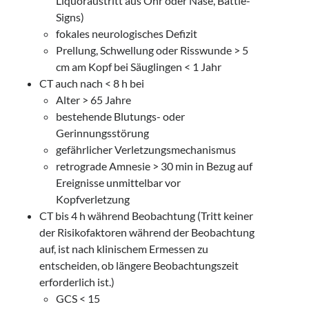
Liquoraustritt aus Ohr oder Nase, Battle-
Signs)
fokales neurologisches Defizit
Prellung, Schwellung oder Risswunde > 5
cm am Kopf bei Säuglingen < 1 Jahr
CT auch nach < 8 h bei
Alter > 65 Jahre
bestehende Blutungs- oder
Gerinnungsstörung
gefährlicher Verletzungsmechanismus
retrograde Amnesie > 30 min in Bezug auf
Ereignisse unmittelbar vor
Kopfverletzung
CT bis 4 h während Beobachtung (Tritt keiner
der Risikofaktoren während der Beobachtung
auf, ist nach klinischem Ermessen zu
entscheiden, ob längere Beobachtungszeit
erforderlich ist.)
GCS < 15