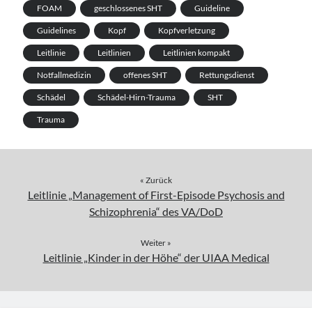
FOAM
geschlossenes SHT
Guideline
Guidelines
Kopf
Kopfverletzung
Leitlinie
Leitlinien
Leitlinien kompakt
Notfallmedizin
offenes SHT
Rettungsdienst
Schädel
Schädel-Hirn-Trauma
SHT
Trauma
« Zurück
Leitlinie „Management of First-Episode Psychosis and
Schizophrenia“ des VA/DoD
Weiter »
Leitlinie „Kinder in der Höhe“ der UIAA Medical